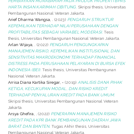
PEMBIAYAAN MURABAHAH PADA PRODUK PROPERTI BPRS
HARTA INSAN KARIMAH CIBITUNG.
Skripsi thesis, Universitas
Pembangunan Nasional Veteran Jakarta.
Arief Dharma Wangsa, .
(2023)
PENGARUH STRUKTUR
KEPEMILIKAN TERHADAP NILAI PERUSAHAAN DENGAN
PROFITABILITAS SEBAGAI VARIABEL MODERASI.
Tesis
thesis, Universitas Pembangunan Nasional Veteran Jakarta.
Arlan Wijaya, .
(2022)
PENGARUH PENGUNGKAPAN
MANAJEMEN RISIKO, KEPEMILIKAN INSTITUSIONAL DAN
SENSITIVITAS MAKROEKONOMI TERHADAP FINANCIAL
DISTRESS PADA PERUSAHAAN PELAYARAN DI BURSA EFEK
INDONESIA (BEI).
Tesis thesis, Universitas Pembangunan
Nasional Veteran Jakarta.
Arrisa Diana Kartika Siregar, -
(2019)
ANALISIS DANA PIHAK
KETIGA, KECUKUPAN MODAL, DAN RISIKO KREDIT
TERHADAP PENYALURAN KREDIT PADA BANK UMUM.
Skripsi thesis, Universitas Pembangunan Nasional Veteran
Jakarta.
Arsya Ghefira, .
(2022)
PENERAPAN MANAJEMEN RISIKO
KREDIT PADA KPR BANK PEMBANGUNAN DAERAH JAWA
BARAT DAN BANTEN.
Tugas Akhir thesis, Universitas
Pembangunan Nasional Veteran Jakarta.