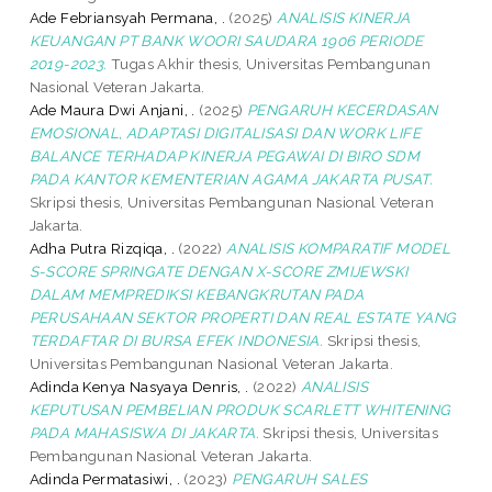
Ade Febriansyah Permana, .
(2025)
ANALISIS KINERJA
KEUANGAN PT BANK WOORI SAUDARA 1906 PERIODE
2019-2023.
Tugas Akhir thesis, Universitas Pembangunan
Nasional Veteran Jakarta.
Ade Maura Dwi Anjani, .
(2025)
PENGARUH KECERDASAN
EMOSIONAL, ADAPTASI DIGITALISASI DAN WORK LIFE
BALANCE TERHADAP KINERJA PEGAWAI DI BIRO SDM
PADA KANTOR KEMENTERIAN AGAMA JAKARTA PUSAT.
Skripsi thesis, Universitas Pembangunan Nasional Veteran
Jakarta.
Adha Putra Rizqiqa, .
(2022)
ANALISIS KOMPARATIF MODEL
S-SCORE SPRINGATE DENGAN X-SCORE ZMIJEWSKI
DALAM MEMPREDIKSI KEBANGKRUTAN PADA
PERUSAHAAN SEKTOR PROPERTI DAN REAL ESTATE YANG
TERDAFTAR DI BURSA EFEK INDONESIA.
Skripsi thesis,
Universitas Pembangunan Nasional Veteran Jakarta.
Adinda Kenya Nasyaya Denris, .
(2022)
ANALISIS
KEPUTUSAN PEMBELIAN PRODUK SCARLETT WHITENING
PADA MAHASISWA DI JAKARTA.
Skripsi thesis, Universitas
Pembangunan Nasional Veteran Jakarta.
Adinda Permatasiwi, .
(2023)
PENGARUH SALES