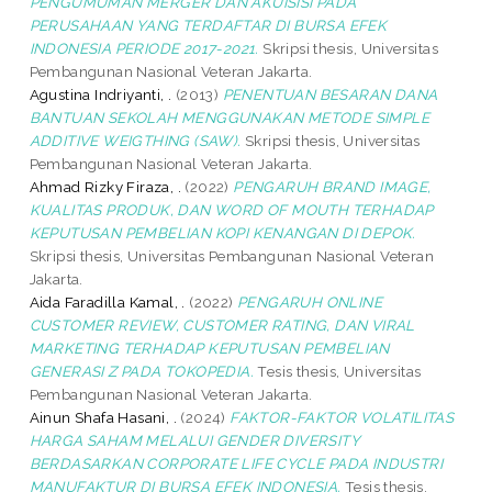
PENGUMUMAN MERGER DAN AKUISISI PADA
PERUSAHAAN YANG TERDAFTAR DI BURSA EFEK
INDONESIA PERIODE 2017-2021.
Skripsi thesis, Universitas
Pembangunan Nasional Veteran Jakarta.
Agustina Indriyanti, .
(2013)
PENENTUAN BESARAN DANA
BANTUAN SEKOLAH MENGGUNAKAN METODE SIMPLE
ADDITIVE WEIGTHING (SAW).
Skripsi thesis, Universitas
Pembangunan Nasional Veteran Jakarta.
Ahmad Rizky Firaza, .
(2022)
PENGARUH BRAND IMAGE,
KUALITAS PRODUK, DAN WORD OF MOUTH TERHADAP
KEPUTUSAN PEMBELIAN KOPI KENANGAN DI DEPOK.
Skripsi thesis, Universitas Pembangunan Nasional Veteran
Jakarta.
Aida Faradilla Kamal, .
(2022)
PENGARUH ONLINE
CUSTOMER REVIEW, CUSTOMER RATING, DAN VIRAL
MARKETING TERHADAP KEPUTUSAN PEMBELIAN
GENERASI Z PADA TOKOPEDIA.
Tesis thesis, Universitas
Pembangunan Nasional Veteran Jakarta.
Ainun Shafa Hasani, .
(2024)
FAKTOR-FAKTOR VOLATILITAS
HARGA SAHAM MELALUI GENDER DIVERSITY
BERDASARKAN CORPORATE LIFE CYCLE PADA INDUSTRI
MANUFAKTUR DI BURSA EFEK INDONESIA.
Tesis thesis,