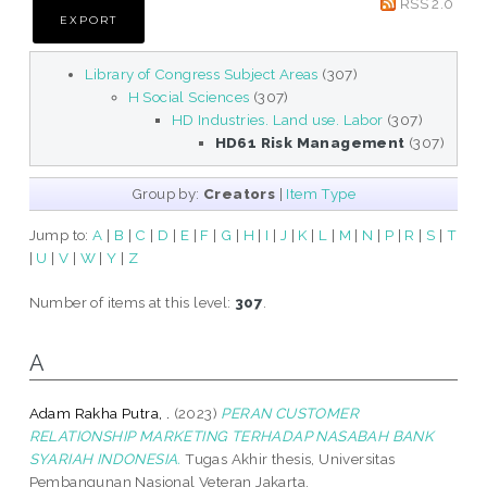
RSS 2.0
Library of Congress Subject Areas
(307)
H Social Sciences
(307)
HD Industries. Land use. Labor
(307)
HD61 Risk Management
(307)
Group by:
Creators
|
Item Type
Jump to:
A
|
B
|
C
|
D
|
E
|
F
|
G
|
H
|
I
|
J
|
K
|
L
|
M
|
N
|
P
|
R
|
S
|
T
|
U
|
V
|
W
|
Y
|
Z
Number of items at this level:
307
.
A
Adam Rakha Putra, .
(2023)
PERAN CUSTOMER
RELATIONSHIP MARKETING TERHADAP NASABAH BANK
SYARIAH INDONESIA.
Tugas Akhir thesis, Universitas
Pembangunan Nasional Veteran Jakarta.