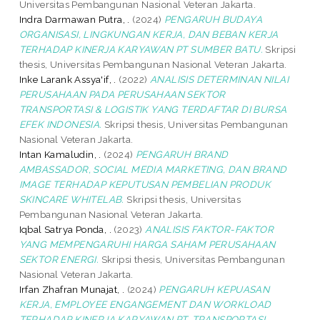
Universitas Pembangunan Nasional Veteran Jakarta.
Indra Darmawan Putra, .
(2024)
PENGARUH BUDAYA
ORGANISASI, LINGKUNGAN KERJA, DAN BEBAN KERJA
TERHADAP KINERJA KARYAWAN PT SUMBER BATU.
Skripsi
thesis, Universitas Pembangunan Nasional Veteran Jakarta.
Inke Larank Assya'if, .
(2022)
ANALISIS DETERMINAN NILAI
PERUSAHAAN PADA PERUSAHAAN SEKTOR
TRANSPORTASI & LOGISTIK YANG TERDAFTAR DI BURSA
EFEK INDONESIA.
Skripsi thesis, Universitas Pembangunan
Nasional Veteran Jakarta.
Intan Kamaludin, .
(2024)
PENGARUH BRAND
AMBASSADOR, SOCIAL MEDIA MARKETING, DAN BRAND
IMAGE TERHADAP KEPUTUSAN PEMBELIAN PRODUK
SKINCARE WHITELAB.
Skripsi thesis, Universitas
Pembangunan Nasional Veteran Jakarta.
Iqbal Satrya Ponda, .
(2023)
ANALISIS FAKTOR-FAKTOR
YANG MEMPENGARUHI HARGA SAHAM PERUSAHAAN
SEKTOR ENERGI.
Skripsi thesis, Universitas Pembangunan
Nasional Veteran Jakarta.
Irfan Zhafran Munajat, .
(2024)
PENGARUH KEPUASAN
KERJA, EMPLOYEE ENGANGEMENT DAN WORKLOAD
TERHADAP KINERJA KARYAWAN PT. TRANSPORTASI