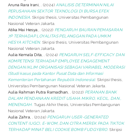
Aruna Rara Irani, .
(2024)
ANALISIS DETERMINAN NILAI
PERUSAHAAN SEKTOR TEKNOLOGI DI BURSA EFEK
INDONESIA.
Skripsi thesis, Universitas Pembangunan
Nasional Veteran Jakarta.
Atika Mai Hesya, .
(2022)
PENGARUH BAURAN PEMASARAN
7P TERHADAP LOYALITAS PELANGGAN PADA UMKM
HESYA KITCHEN.
Skripsi thesis, Universitas Pembangunan
Nasional Veteran Jakarta.
Aulia Kemala Dita, .
(2024)
PENGARUH SELF-EFFICACY DAN
KOMPETENSI TERHADAP EMPLOYEE ENGAGEMENT
DENGAN IKLIM ORGANISASI SEBAGAI VARIABEL MODERASI
(Studi kasus pada Kantor Pusat Data dan Informasi
Kementerian Pertahanan Republik Indonesia).
Skripsi thesis,
Universitas Pembangunan Nasional Veteran Jakarta.
Aulia Rahman Putra Ramadhan, .
(2022)
PERANAN BANK
DALAM PENDANAAN KREDIT USAHA MIKRO, KECIL, DAN ,
MENENGAH.
Tugas Akhir thesis, Universitas Pembangunan
Nasional Veteran Jakarta.
Aulia Zahra, .
(2024)
PENGARUH USER-GENERATED
CONTENT (UGC), E-WOM, DAN CITRA MEREK PADA TIKTOK
TERHADAP MINAT BELI COOKIE BOMB FUDGYBRO.
Skripsi