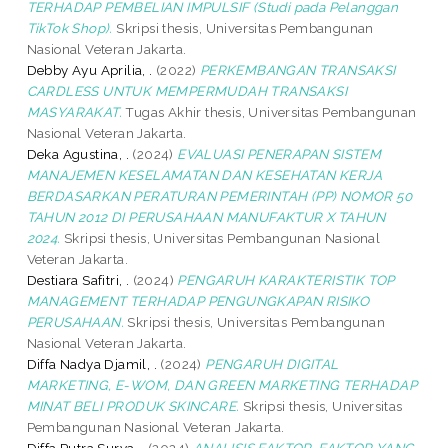
TERHADAP PEMBELIAN IMPULSIF (Studi pada Pelanggan
TikTok Shop).
Skripsi thesis, Universitas Pembangunan
Nasional Veteran Jakarta.
Debby Ayu Aprilia, .
(2022)
PERKEMBANGAN TRANSAKSI
CARDLESS UNTUK MEMPERMUDAH TRANSAKSI
MASYARAKAT.
Tugas Akhir thesis, Universitas Pembangunan
Nasional Veteran Jakarta.
Deka Agustina, .
(2024)
EVALUASI PENERAPAN SISTEM
MANAJEMEN KESELAMATAN DAN KESEHATAN KERJA
BERDASARKAN PERATURAN PEMERINTAH (PP) NOMOR 50
TAHUN 2012 DI PERUSAHAAN MANUFAKTUR X TAHUN
2024.
Skripsi thesis, Universitas Pembangunan Nasional
Veteran Jakarta.
Destiara Safitri, .
(2024)
PENGARUH KARAKTERISTIK TOP
MANAGEMENT TERHADAP PENGUNGKAPAN RISIKO
PERUSAHAAN.
Skripsi thesis, Universitas Pembangunan
Nasional Veteran Jakarta.
Diffa Nadya Djamil, .
(2024)
PENGARUH DIGITAL
MARKETING, E-WOM, DAN GREEN MARKETING TERHADAP
MINAT BELI PRODUK SKINCARE.
Skripsi thesis, Universitas
Pembangunan Nasional Veteran Jakarta.
Diffa Putra Surya, .
(2024)
ANALISIS FAKTOR-FAKTOR YANG