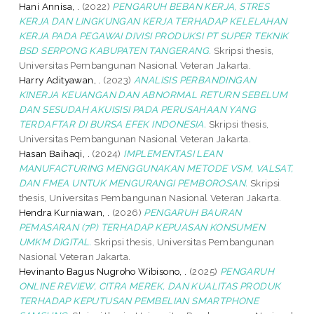
Hani Annisa, .
(2022)
PENGARUH BEBAN KERJA, STRES
KERJA DAN LINGKUNGAN KERJA TERHADAP KELELAHAN
KERJA PADA PEGAWAI DIVISI PRODUKSI PT SUPER TEKNIK
BSD SERPONG KABUPATEN TANGERANG.
Skripsi thesis,
Universitas Pembangunan Nasional Veteran Jakarta.
Harry Adityawan, .
(2023)
ANALISIS PERBANDINGAN
KINERJA KEUANGAN DAN ABNORMAL RETURN SEBELUM
DAN SESUDAH AKUISISI PADA PERUSAHAAN YANG
TERDAFTAR DI BURSA EFEK INDONESIA.
Skripsi thesis,
Universitas Pembangunan Nasional Veteran Jakarta.
Hasan Baihaqi, .
(2024)
IMPLEMENTASI LEAN
MANUFACTURING MENGGUNAKAN METODE VSM, VALSAT,
DAN FMEA UNTUK MENGURANGI PEMBOROSAN.
Skripsi
thesis, Universitas Pembangunan Nasional Veteran Jakarta.
Hendra Kurniawan, .
(2026)
PENGARUH BAURAN
PEMASARAN (7P) TERHADAP KEPUASAN KONSUMEN
UMKM DIGITAL.
Skripsi thesis, Universitas Pembangunan
Nasional Veteran Jakarta.
Hevinanto Bagus Nugroho Wibisono, .
(2025)
PENGARUH
ONLINE REVIEW, CITRA MEREK, DAN KUALITAS PRODUK
TERHADAP KEPUTUSAN PEMBELIAN SMARTPHONE