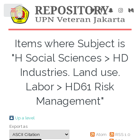
Items where Subject is
"H Social Sciences > HD
Industries. Land use.
Labor > HD61 Risk
Management"
Up a level
Export as
Atom
RSS 1.0