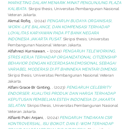
MARKETING DALAM MENARIK MINAT PENGUNJUNG PLAZA
KALIBATA.
Skripsi thesis, Universitas Pembangunan Nasional
Veteran Jakarta.
Akmal Rofiq, .
(2024)
PENGARUH BUDAYA ORGANISASI,
WORK-LIFE BALANCE, DAN KOMPENSASI TERHADAP
LOYALITAS KARYAWAN PADA PT BANK NEGARA
INDONESIA JAKARTA PUSAT.
Skripsi thesis, Universitas
Pembangunan Nasional Veteran Jakarta.
Alfahrezi Kurniawan, -
(2024)
PENGARUH TELEWORKING,
STRES KERJA TERHADAP ORGANIZATIONAL CITIZENSHIP
BEHAVIOR DENGAN KECERDASAN EMOSIONAL SEBAGAI
VARIABEL MODERASI DI PT BHINNEKA MENTARI DIMENSI.
Skripsi thesis, Universitas Pembangunan Nasional Veteran
Jakarta.
Alfani Grace Br Ginting, .
(2023)
PENGARUH CELEBRITY
ENDORSER, KUALITAS PRODUK DAN HARGA TERHADAP
KEPUTUSAN PEMBELIAN ESTEH INDONESIA DI JAKARTA
SELATAN.
Skripsi thesis, Universitas Pembangunan Nasional
Veteran Jakarta.
Alfianti Putri Anjani, .
(2024)
PENGARUH TINDAKAN CSR
KONTROVERSIAL, ISU BOIKOT, DAN E-WOM TERHADAP