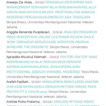
Aneeqa Zia Alaia, .
(2025)
PENGARUH ENTERPRISE RISK
MANAGEMENT TERHADAP NILAI PERUSAHAAN MELALUI
GREEN INNOVATION DAN ESG: PROFITABILITAS SEBAGAI
MODERASI PERUSAHAAN ENERGI DI ASIA TENGGARA.
Skripsi thesis, Universitas Pembangunan Nasional Veteran
Jakarta.
Anggita Renanda Puspitasari, .
(2024)
ANALISIS PENGARUH
PRICE PERCEPTION, ONLINE CUSTOMER REVIEW DAN E-
WOM TERHADAP REPURCHASE INTENTION PRODUK
SKINCARE THE ORIGINOTE.
Skripsi thesis, Universitas
Pembangunan Nasional Veteran Jakarta.
Apriadita Khusnul Fatimah, .
(2023)
FAKTOR-FAKTOR YANG
MEMPENGARUHI NILAI PERUSAHAAN DENGAN
KEPEMILIKAN MANAJERIAL DAN KEPEMILIKAN
INSTITUSIONAL SEBAGAI VARIABEL MODERASI.
Tesis thesis,
Universitas Pembangunan Nasional Veteran Jakarta.
Arafah Fadilah, .
(2022)
MANAJEMEN RISIKO KESELAMATAN
DAN KESEHATAN KERJA DENGAN METODE HIRARC PADA
PROYEK PT X TAHUN 2022.
Skripsi thesis, Universitas
Pembangunan Nasional Veteran Jakarta.
Arellea Putra Pratama, .
(2024)
ANALISIS MITIGASI RISIKO