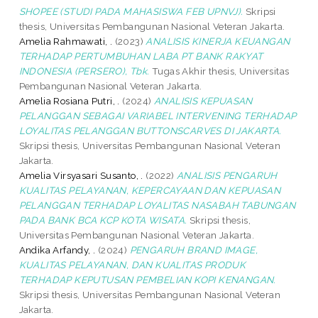
SHOPEE (STUDI PADA MAHASISWA FEB UPNVJ).
Skripsi
thesis, Universitas Pembangunan Nasional Veteran Jakarta.
Amelia Rahmawati, .
(2023)
ANALISIS KINERJA KEUANGAN
TERHADAP PERTUMBUHAN LABA PT BANK RAKYAT
INDONESIA (PERSERO), Tbk.
Tugas Akhir thesis, Universitas
Pembangunan Nasional Veteran Jakarta.
Amelia Rosiana Putri, .
(2024)
ANALISIS KEPUASAN
PELANGGAN SEBAGAI VARIABEL INTERVENING TERHADAP
LOYALITAS PELANGGAN BUTTONSCARVES DI JAKARTA.
Skripsi thesis, Universitas Pembangunan Nasional Veteran
Jakarta.
Amelia Virsyasari Susanto, .
(2022)
ANALISIS PENGARUH
KUALITAS PELAYANAN, KEPERCAYAAN DAN KEPUASAN
PELANGGAN TERHADAP LOYALITAS NASABAH TABUNGAN
PADA BANK BCA KCP KOTA WISATA.
Skripsi thesis,
Universitas Pembangunan Nasional Veteran Jakarta.
Andika Arfandy, .
(2024)
PENGARUH BRAND IMAGE,
KUALITAS PELAYANAN, DAN KUALITAS PRODUK
TERHADAP KEPUTUSAN PEMBELIAN KOPI KENANGAN.
Skripsi thesis, Universitas Pembangunan Nasional Veteran
Jakarta.