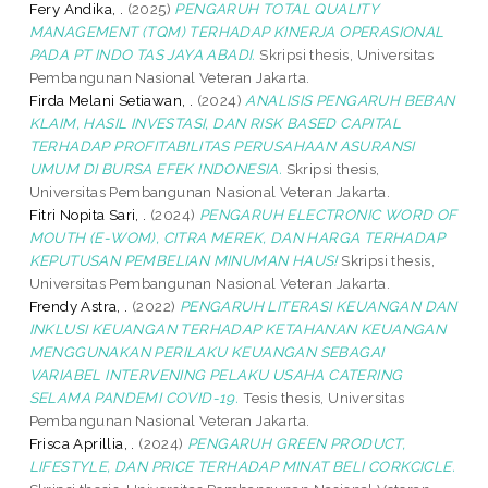
Fery Andika, .
(2025)
PENGARUH TOTAL QUALITY
MANAGEMENT (TQM) TERHADAP KINERJA OPERASIONAL
PADA PT INDO TAS JAYA ABADI.
Skripsi thesis, Universitas
Pembangunan Nasional Veteran Jakarta.
Firda Melani Setiawan, .
(2024)
ANALISIS PENGARUH BEBAN
KLAIM, HASIL INVESTASI, DAN RISK BASED CAPITAL
TERHADAP PROFITABILITAS PERUSAHAAN ASURANSI
UMUM DI BURSA EFEK INDONESIA.
Skripsi thesis,
Universitas Pembangunan Nasional Veteran Jakarta.
Fitri Nopita Sari, .
(2024)
PENGARUH ELECTRONIC WORD OF
MOUTH (E-WOM), CITRA MEREK, DAN HARGA TERHADAP
KEPUTUSAN PEMBELIAN MINUMAN HAUS!
Skripsi thesis,
Universitas Pembangunan Nasional Veteran Jakarta.
Frendy Astra, .
(2022)
PENGARUH LITERASI KEUANGAN DAN
INKLUSI KEUANGAN TERHADAP KETAHANAN KEUANGAN
MENGGUNAKAN PERILAKU KEUANGAN SEBAGAI
VARIABEL INTERVENING PELAKU USAHA CATERING
SELAMA PANDEMI COVID-19.
Tesis thesis, Universitas
Pembangunan Nasional Veteran Jakarta.
Frisca Aprillia, .
(2024)
PENGARUH GREEN PRODUCT,
LIFESTYLE, DAN PRICE TERHADAP MINAT BELI CORKCICLE.