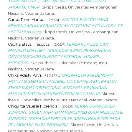
TRANSMIGRASI, DAN ENERGI KOTA ADMINISTRASI
JAKARTA TIMUR.
Skripsi thesis, Universitas Pembangunan
Nasional Veteran Jakarta.
Carlos Piero Martua, .
(2024)
FAKTOR-FAKTOR YANG
MEMENGARUHI KEBAHAGIAAN DI TEMPAT KERJA PADA PT
XYZ TAHUN 2023.
Skripsi thesis, Universitas Pembangunan
Nasional Veteran Jakarta.
Cecilia Elsya Trescova, .
(2025)
PENGARUH ESG DAN
MANAJEMEN LABA TERHADAP RISIKO PERUSAHAAN
DENGAN BOARD DIVERSITY SEBAGAI VARIABEL
MODERASI.
Skripsi thesis, Universitas Pembangunan
Nasional Veteran Jakarta.
Chika Adisty Putri, .
(2023)
DISIPLIN PEGAWAI DENGAN
MOTIVASI SEBAGAI VARIABEL MODERASI PADA BAGIAN
SEKRETARIAT DIREKTORAT JENDERAL BIMBINGAN
MASYARAKAT ISLAM KEMENTERIAN AGAMA RI.
Skripsi
thesis, Universitas Pembangunan Nasional Veteran Jakarta.
Chiquitta Valerie Florencia, .
(2025)
PERAN CO-WORKER
SUPPORT, GREEN HRM, DAN PERCEIVED ORGANIZATIONAL
SUPPORT TERHADAP EMPLOYEE GREEN BEHAVIOR PADA
PT ANGKASA PURA INDONESIA.
Skripsi thesis, Universitas
Pembangunan Nasional Veteran Jakarta.