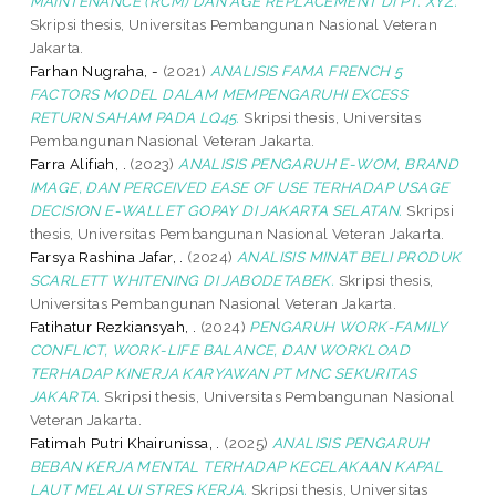
MAINTENANCE (RCM) DAN AGE REPLACEMENT DI PT. XYZ.
Skripsi thesis, Universitas Pembangunan Nasional Veteran
Jakarta.
Farhan Nugraha, -
(2021)
ANALISIS FAMA FRENCH 5
FACTORS MODEL DALAM MEMPENGARUHI EXCESS
RETURN SAHAM PADA LQ45.
Skripsi thesis, Universitas
Pembangunan Nasional Veteran Jakarta.
Farra Alifiah, .
(2023)
ANALISIS PENGARUH E-WOM, BRAND
IMAGE, DAN PERCEIVED EASE OF USE TERHADAP USAGE
DECISION E-WALLET GOPAY DI JAKARTA SELATAN.
Skripsi
thesis, Universitas Pembangunan Nasional Veteran Jakarta.
Farsya Rashina Jafar, .
(2024)
ANALISIS MINAT BELI PRODUK
SCARLETT WHITENING DI JABODETABEK.
Skripsi thesis,
Universitas Pembangunan Nasional Veteran Jakarta.
Fatihatur Rezkiansyah, .
(2024)
PENGARUH WORK-FAMILY
CONFLICT, WORK-LIFE BALANCE, DAN WORKLOAD
TERHADAP KINERJA KARYAWAN PT MNC SEKURITAS
JAKARTA.
Skripsi thesis, Universitas Pembangunan Nasional
Veteran Jakarta.
Fatimah Putri Khairunissa, .
(2025)
ANALISIS PENGARUH
BEBAN KERJA MENTAL TERHADAP KECELAKAAN KAPAL
LAUT MELALUI STRES KERJA.
Skripsi thesis, Universitas