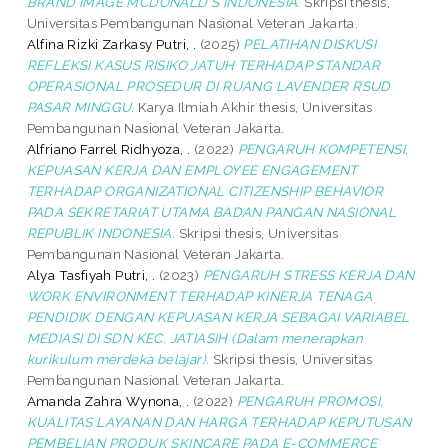
BRAND IMAGE MCDONALD'S INDONESIA.
Skripsi thesis,
Universitas Pembangunan Nasional Veteran Jakarta.
Alfina Rizki Zarkasy Putri, .
(2025)
PELATIHAN DISKUSI
REFLEKSI KASUS RISIKO JATUH TERHADAP STANDAR
OPERASIONAL PROSEDUR DI RUANG LAVENDER RSUD
PASAR MINGGU.
Karya Ilmiah Akhir thesis, Universitas
Pembangunan Nasional Veteran Jakarta.
Alfriano Farrel Ridhyoza, .
(2022)
PENGARUH KOMPETENSI,
KEPUASAN KERJA DAN EMPLOYEE ENGAGEMENT
TERHADAP ORGANIZATIONAL CITIZENSHIP BEHAVIOR
PADA SEKRETARIAT UTAMA BADAN PANGAN NASIONAL
REPUBLIK INDONESIA.
Skripsi thesis, Universitas
Pembangunan Nasional Veteran Jakarta.
Alya Tasfiyah Putri, .
(2023)
PENGARUH STRESS KERJA DAN
WORK ENVIRONMENT TERHADAP KINERJA TENAGA
PENDIDIK DENGAN KEPUASAN KERJA SEBAGAI VARIABEL
MEDIASI DI SDN KEC. JATIASIH (Dalam menerapkan
kurikulum merdeka belajar).
Skripsi thesis, Universitas
Pembangunan Nasional Veteran Jakarta.
Amanda Zahra Wynona, .
(2022)
PENGARUH PROMOSI,
KUALITAS LAYANAN DAN HARGA TERHADAP KEPUTUSAN
PEMBELIAN PRODUK SKINCARE PADA E-COMMERCE