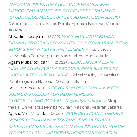
INFORMASI INVENTORY GUDANG BERBASIS WEB
MENGGUNAKAN METODE EXTREME PROGRAMMING
(STUDI KASUS: MILLE COFFEE CABANG KEBON JERUK).
Skripsi thesis, Universitas Pembangunan Nasional Veteran
Jakarta.
Afryadin Rusdyani, .
(2022)
PERTANGGUNGJAWABAN
PIDANA KORPORASI SEBAGAI PELAKU KEBAKARAN HUTAN
BERDASARKAN ASAS STRICT LIABILITY.
Tesis thesis,
Universitas Pembangunan Nasional Veteran Jakarta.
Agam Mubaroq Ibahri, .
(2022)
PERANCANGAN LEAN
MANUFACTURING PADA PRODUKSI REAR BAR TRD PT
LAKSANA TEKHNIK MAKMUR.
Skripsi thesis, Universitas
Pembangunan Nasional Veteran Jakarta.
Agi Purnomo, .
(2022)
PENGARUH PENGGUNAAN MEDIA
SOSIAL INSTAGRAM TERHADAP PERILAKU
CYBERBULLYING PADA AKUN @dodysoedrajat_1.
Skripsi
thesis, Universitas Pembangunan Nasional Veteran Jakarta.
Agisna Viet Maulida, .
(2022)
URGENSI UNDANG-UNDANG
NOMOR 12 TAHUN 2022 TENTANG TINDAK PIDANA
KEKERASAN SEKSUAL SEBAGAI PERLINDUNGAN HUKUM
TERHADAP LAKI-LAKI DEWASA KORBAN KEKERASAN