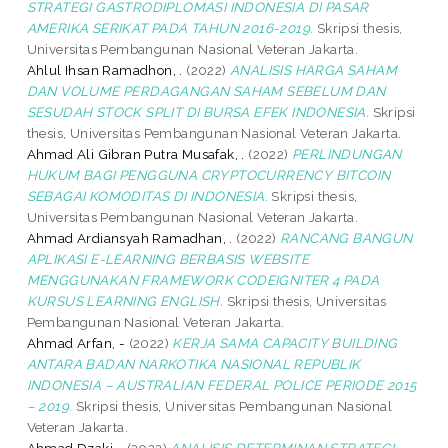
STRATEGI GASTRODIPLOMASI INDONESIA DI PASAR
AMERIKA SERIKAT PADA TAHUN 2016-2019.
Skripsi thesis,
Universitas Pembangunan Nasional Veteran Jakarta.
Ahlul Ihsan Ramadhon, .
(2022)
ANALISIS HARGA SAHAM
DAN VOLUME PERDAGANGAN SAHAM SEBELUM DAN
SESUDAH STOCK SPLIT DI BURSA EFEK INDONESIA.
Skripsi
thesis, Universitas Pembangunan Nasional Veteran Jakarta.
Ahmad Ali Gibran Putra Musafak, .
(2022)
PERLINDUNGAN
HUKUM BAGI PENGGUNA CRYPTOCURRENCY BITCOIN
SEBAGAI KOMODITAS DI INDONESIA.
Skripsi thesis,
Universitas Pembangunan Nasional Veteran Jakarta.
Ahmad Ardiansyah Ramadhan, .
(2022)
RANCANG BANGUN
APLIKASI E-LEARNING BERBASIS WEBSITE
MENGGUNAKAN FRAMEWORK CODEIGNITER 4 PADA
KURSUS LEARNING ENGLISH.
Skripsi thesis, Universitas
Pembangunan Nasional Veteran Jakarta.
Ahmad Arfan, -
(2022)
KERJA SAMA CAPACITY BUILDING
ANTARA BADAN NARKOTIKA NASIONAL REPUBLIK
INDONESIA – AUSTRALIAN FEDERAL POLICE PERIODE 2015
– 2019.
Skripsi thesis, Universitas Pembangunan Nasional
Veteran Jakarta.
Ahmad Dzaki, .
(2022)
ANALISIS DETERMINAN STRATEGI