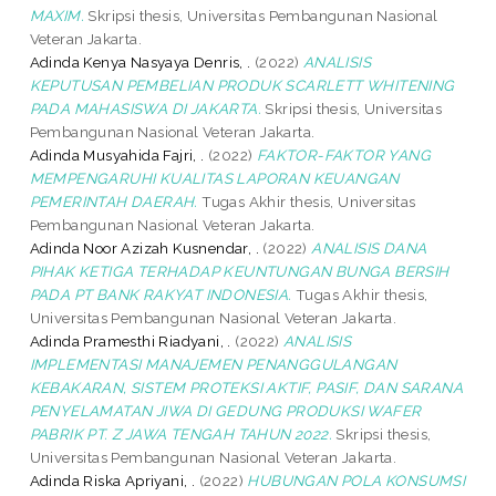
MAXIM.
Skripsi thesis, Universitas Pembangunan Nasional
Veteran Jakarta.
Adinda Kenya Nasyaya Denris, .
(2022)
ANALISIS
KEPUTUSAN PEMBELIAN PRODUK SCARLETT WHITENING
PADA MAHASISWA DI JAKARTA.
Skripsi thesis, Universitas
Pembangunan Nasional Veteran Jakarta.
Adinda Musyahida Fajri, .
(2022)
FAKTOR-FAKTOR YANG
MEMPENGARUHI KUALITAS LAPORAN KEUANGAN
PEMERINTAH DAERAH.
Tugas Akhir thesis, Universitas
Pembangunan Nasional Veteran Jakarta.
Adinda Noor Azizah Kusnendar, .
(2022)
ANALISIS DANA
PIHAK KETIGA TERHADAP KEUNTUNGAN BUNGA BERSIH
PADA PT BANK RAKYAT INDONESIA.
Tugas Akhir thesis,
Universitas Pembangunan Nasional Veteran Jakarta.
Adinda Pramesthi Riadyani, .
(2022)
ANALISIS
IMPLEMENTASI MANAJEMEN PENANGGULANGAN
KEBAKARAN, SISTEM PROTEKSI AKTIF, PASIF, DAN SARANA
PENYELAMATAN JIWA DI GEDUNG PRODUKSI WAFER
PABRIK PT. Z JAWA TENGAH TAHUN 2022.
Skripsi thesis,
Universitas Pembangunan Nasional Veteran Jakarta.
Adinda Riska Apriyani, .
(2022)
HUBUNGAN POLA KONSUMSI