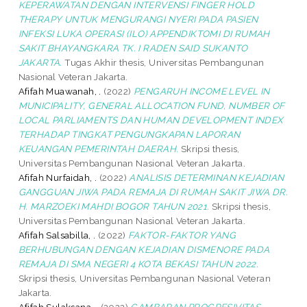
KEPERAWATAN DENGAN INTERVENSI FINGER HOLD
THERAPY UNTUK MENGURANGI NYERI PADA PASIEN
INFEKSI LUKA OPERASI (ILO) APPENDIKTOMI DI RUMAH
SAKIT BHAYANGKARA TK. I RADEN SAID SUKANTO
JAKARTA.
Tugas Akhir thesis, Universitas Pembangunan
Nasional Veteran Jakarta.
Afifah Muawanah, .
(2022)
PENGARUH INCOME LEVEL IN
MUNICIPALITY, GENERAL ALLOCATION FUND, NUMBER OF
LOCAL PARLIAMENTS DAN HUMAN DEVELOPMENT INDEX
TERHADAP TINGKAT PENGUNGKAPAN LAPORAN
KEUANGAN PEMERINTAH DAERAH.
Skripsi thesis,
Universitas Pembangunan Nasional Veteran Jakarta.
Afifah Nurfaidah, .
(2022)
ANALISIS DETERMINAN KEJADIAN
GANGGUAN JIWA PADA REMAJA DI RUMAH SAKIT JIWA DR.
H. MARZOEKI MAHDI BOGOR TAHUN 2021.
Skripsi thesis,
Universitas Pembangunan Nasional Veteran Jakarta.
Afifah Salsabilla, .
(2022)
FAKTOR-FAKTOR YANG
BERHUBUNGAN DENGAN KEJADIAN DISMENORE PADA
REMAJA DI SMA NEGERI 4 KOTA BEKASI TAHUN 2022.
Skripsi thesis, Universitas Pembangunan Nasional Veteran
Jakarta.
Afifah Sulaksana, .
(2022)
GAMBARAN PROGRESIVITAS