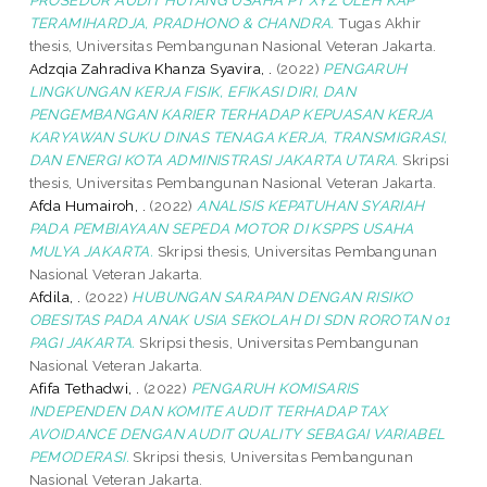
TERAMIHARDJA, PRADHONO & CHANDRA.
Tugas Akhir
thesis, Universitas Pembangunan Nasional Veteran Jakarta.
Adzqia Zahradiva Khanza Syavira, .
(2022)
PENGARUH
LINGKUNGAN KERJA FISIK, EFIKASI DIRI, DAN
PENGEMBANGAN KARIER TERHADAP KEPUASAN KERJA
KARYAWAN SUKU DINAS TENAGA KERJA, TRANSMIGRASI,
DAN ENERGI KOTA ADMINISTRASI JAKARTA UTARA.
Skripsi
thesis, Universitas Pembangunan Nasional Veteran Jakarta.
Afda Humairoh, .
(2022)
ANALISIS KEPATUHAN SYARIAH
PADA PEMBIAYAAN SEPEDA MOTOR DI KSPPS USAHA
MULYA JAKARTA.
Skripsi thesis, Universitas Pembangunan
Nasional Veteran Jakarta.
Afdila, .
(2022)
HUBUNGAN SARAPAN DENGAN RISIKO
OBESITAS PADA ANAK USIA SEKOLAH DI SDN ROROTAN 01
PAGI JAKARTA.
Skripsi thesis, Universitas Pembangunan
Nasional Veteran Jakarta.
Afifa Tethadwi, .
(2022)
PENGARUH KOMISARIS
INDEPENDEN DAN KOMITE AUDIT TERHADAP TAX
AVOIDANCE DENGAN AUDIT QUALITY SEBAGAI VARIABEL
PEMODERASI.
Skripsi thesis, Universitas Pembangunan
Nasional Veteran Jakarta.