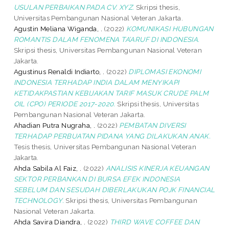
USULAN PERBAIKAN PADA CV. XYZ.
Skripsi thesis,
Universitas Pembangunan Nasional Veteran Jakarta.
Agustin Meliana Wiganda, .
(2022)
KOMUNIKASI HUBUNGAN
ROMANTIS DALAM FENOMENA TA’ARUF DI INDONESIA.
Skripsi thesis, Universitas Pembangunan Nasional Veteran
Jakarta.
Agustinus Renaldi Indiarto, .
(2022)
DIPLOMASI EKONOMI
INDONESIA TERHADAP INDIA DALAM MENYIKAPI
KETIDAKPASTIAN KEBIJAKAN TARIF MASUK CRUDE PALM
OIL (CPO) PERIODE 2017-2020.
Skripsi thesis, Universitas
Pembangunan Nasional Veteran Jakarta.
Ahadian Putra Nugraha, .
(2022)
PEMBATAN DIVERSI
TERHADAP PERBUATAN PIDANA YANG DILAKUKAN ANAK.
Tesis thesis, Universitas Pembangunan Nasional Veteran
Jakarta.
Ahda Sabila Al Faiz, .
(2022)
ANALISIS KINERJA KEUANGAN
SEKTOR PERBANKAN DI BURSA EFEK INDONESIA
SEBELUM DAN SESUDAH DIBERLAKUKAN POJK FINANCIAL
TECHNOLOGY.
Skripsi thesis, Universitas Pembangunan
Nasional Veteran Jakarta.
Ahda Savira Diandra, .
(2022)
THIRD WAVE COFFEE DAN