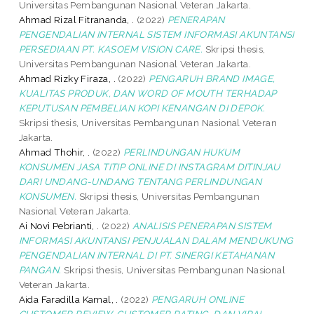
Universitas Pembangunan Nasional Veteran Jakarta.
Ahmad Rizal Fitrananda, .
(2022)
PENERAPAN
PENGENDALIAN INTERNAL SISTEM INFORMASI AKUNTANSI
PERSEDIAAN PT. KASOEM VISION CARE.
Skripsi thesis,
Universitas Pembangunan Nasional Veteran Jakarta.
Ahmad Rizky Firaza, .
(2022)
PENGARUH BRAND IMAGE,
KUALITAS PRODUK, DAN WORD OF MOUTH TERHADAP
KEPUTUSAN PEMBELIAN KOPI KENANGAN DI DEPOK.
Skripsi thesis, Universitas Pembangunan Nasional Veteran
Jakarta.
Ahmad Thohir, .
(2022)
PERLINDUNGAN HUKUM
KONSUMEN JASA TITIP ONLINE DI INSTAGRAM DITINJAU
DARI UNDANG-UNDANG TENTANG PERLINDUNGAN
KONSUMEN.
Skripsi thesis, Universitas Pembangunan
Nasional Veteran Jakarta.
Ai Novi Pebrianti, .
(2022)
ANALISIS PENERAPAN SISTEM
INFORMASI AKUNTANSI PENJUALAN DALAM MENDUKUNG
PENGENDALIAN INTERNAL DI PT. SINERGI KETAHANAN
PANGAN.
Skripsi thesis, Universitas Pembangunan Nasional
Veteran Jakarta.
Aida Faradilla Kamal, .
(2022)
PENGARUH ONLINE
CUSTOMER REVIEW, CUSTOMER RATING, DAN VIRAL