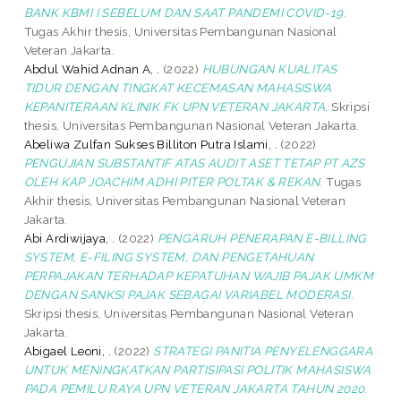
BANK KBMI I SEBELUM DAN SAAT PANDEMI COVID-19.
Tugas Akhir thesis, Universitas Pembangunan Nasional
Veteran Jakarta.
Abdul Wahid Adnan A, .
(2022)
HUBUNGAN KUALITAS
TIDUR DENGAN TINGKAT KECEMASAN MAHASISWA
KEPANITERAAN KLINIK FK UPN VETERAN JAKARTA.
Skripsi
thesis, Universitas Pembangunan Nasional Veteran Jakarta.
Abeliwa Zulfan Sukses Billiton Putra Islami, .
(2022)
PENGUJIAN SUBSTANTIF ATAS AUDIT ASET TETAP PT AZS
OLEH KAP JOACHIM ADHI PITER POLTAK & REKAN.
Tugas
Akhir thesis, Universitas Pembangunan Nasional Veteran
Jakarta.
Abi Ardiwijaya, .
(2022)
PENGARUH PENERAPAN E-BILLING
SYSTEM, E-FILING SYSTEM, DAN PENGETAHUAN
PERPAJAKAN TERHADAP KEPATUHAN WAJIB PAJAK UMKM
DENGAN SANKSI PAJAK SEBAGAI VARIABEL MODERASI.
Skripsi thesis, Universitas Pembangunan Nasional Veteran
Jakarta.
Abigael Leoni, .
(2022)
STRATEGI PANITIA PENYELENGGARA
UNTUK MENINGKATKAN PARTISIPASI POLITIK MAHASISWA
PADA PEMILU RAYA UPN VETERAN JAKARTA TAHUN 2020.