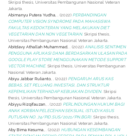
Skripsi thesis, Universitas Pembangunan Nasional Veteran
Jakarta.
Abimanyu Putera Yudha, .
(2022)
PERBANDINGAN
COMPUTER VISION SYNDROME PADA MAHASISWA
FAKULTAS KEDOKTERAN YANG MELAKUKAN DIET
VEGETARIAN DAN NON VEGETARIAN.
Skripsi thesis,
Universitas Pembangunan Nasional Veteran Jakarta.
Abitdavy Athallah Muhammad, .
(2022)
ANALISIS SENTIMEN
PENGGUNA APLIKASI DANA BERDASARKAN ULASAN PADA
GOOGLE PLAY STORE MENGGUNAKAN METODE SUPPORT
VECTOR MACHINE.
Skripsi thesis, Universitas Pembangunan
Nasional Veteran Jakarta.
Abiyu Jabbar Rulianto, .
(2022)
PENGARUH ARUS KAS
BEBAS, SET PELUANG INVESTASI, DAN STRUKTUR
KEPEMILIKAN TERHADAP KEBIJAKAN DIVIDEN.
Skripsi
thesis, Universitas Pembangunan Nasional Veteran Jakarta.
Abiyyu Rizqifauzan, .
(2022)
PERLINDUNGAN HUKUM BAGI
ANAK KORBAN PELECEHAN SEKSUAL (STUDI KASUS
PUTUSAN NO. 74/PID.SUS/2021/PN.BGR).
Skripsi thesis,
Universitas Pembangunan Nasional Veteran Jakarta.
Aby Bima Kesuma, .
(2022)
HUBUNGAN KESEIMBANGAN
STATIS DENGAN RESIKO CEDERA PADA PEMAIN BOLA VOLI