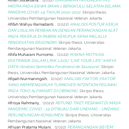
MIOPIA PADA SISWA SMAN 1 BENGKULU SELATAN SELAMA
PANDEMI COVID-19 TAHUN 2020-2022.
Skripsi thesis,
Universitas Pembangunan Nasional Veteran Jakarta.
Afifah Wahyu Ramadanti, .
(2022)
ANALISIS POSTUR KERJA
DAN USULAN PERBAIKAN DENGAN PERANCANGAN ALAT
PADA PEKERJA DI PABRIK KERUPUK ERNA MELALUI
PENDEKATAN ERGONOMI.
Skripsi thesis, Universitas
Pembangunan Nasional Veteran Jakarta.
Afiifa Muharani Purnomo, .
(2022)
MAKNA MOTIVASI
EKSTRINSIK DALAM LIRIK LAGU "LIVE YOUR LIFE” KARYA
DAY6 (Analisis Semiotika Ferdinand de Saussure).
Skripsi
thesis, Universitas Pembangunan Nasional Veteran Jakarta.
Afipah Nurmaningsih, .
(2022)
ANALISIS FAKTOR-FAKTOR
YANG MEMPENGARUHI TURNOVER INTENTION PEGAWAI
PADA TOKO ALFAMART DI CIBINONG.
Skripsi thesis,
Universitas Pembangunan Nasional Veteran Jakarta.
Afrisya Rahmany, .
(2022)
REFUND TIKET PESAWAT DI MASA
PANDEMIC COVID - 19 DITINJAU DARI UNDANG - UNDANG
PERLINDUNGAN KONSUMEN.
Skripsi thesis, Universitas
Pembangunan Nasional Veteran Jakarta.
Afriyan Pratama Mulani, .
(2022)
PERANCANGAN SISTEM