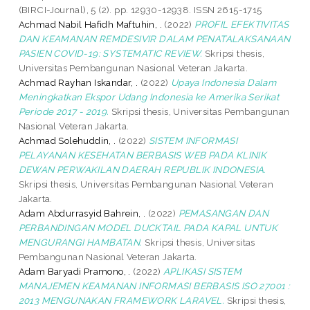
(BIRCI-Journal), 5 (2). pp. 12930-12938. ISSN 2615-1715
Achmad Nabil Hafidh Maftuhin, .
(2022)
PROFIL EFEKTIVITAS
DAN KEAMANAN REMDESIVIR DALAM PENATALAKSANAAN
PASIEN COVID-19: SYSTEMATIC REVIEW.
Skripsi thesis,
Universitas Pembangunan Nasional Veteran Jakarta.
Achmad Rayhan Iskandar, .
(2022)
Upaya Indonesia Dalam
Meningkatkan Ekspor Udang Indonesia ke Amerika Serikat
Periode 2017 - 2019.
Skripsi thesis, Universitas Pembangunan
Nasional Veteran Jakarta.
Achmad Solehuddin, .
(2022)
SISTEM INFORMASI
PELAYANAN KESEHATAN BERBASIS WEB PADA KLINIK
DEWAN PERWAKILAN DAERAH REPUBLIK INDONESIA.
Skripsi thesis, Universitas Pembangunan Nasional Veteran
Jakarta.
Adam Abdurrasyid Bahrein, .
(2022)
PEMASANGAN DAN
PERBANDINGAN MODEL DUCKTAIL PADA KAPAL UNTUK
MENGURANGI HAMBATAN.
Skripsi thesis, Universitas
Pembangunan Nasional Veteran Jakarta.
Adam Baryadi Pramono, .
(2022)
APLIKASI SISTEM
MANAJEMEN KEAMANAN INFORMASI BERBASIS ISO 27001 :
2013 MENGUNAKAN FRAMEWORK LARAVEL.
Skripsi thesis,