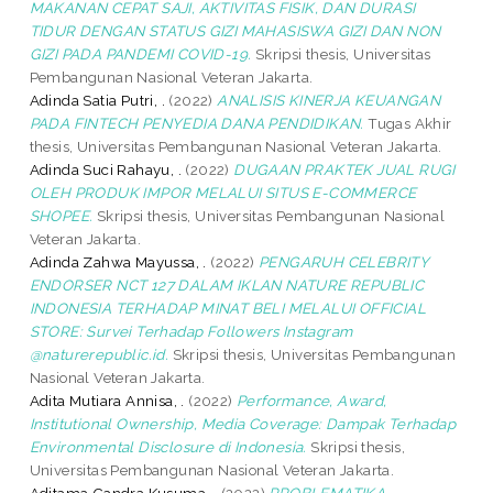
MAKANAN CEPAT SAJI, AKTIVITAS FISIK, DAN DURASI
TIDUR DENGAN STATUS GIZI MAHASISWA GIZI DAN NON
GIZI PADA PANDEMI COVID-19.
Skripsi thesis, Universitas
Pembangunan Nasional Veteran Jakarta.
Adinda Satia Putri, .
(2022)
ANALISIS KINERJA KEUANGAN
PADA FINTECH PENYEDIA DANA PENDIDIKAN.
Tugas Akhir
thesis, Universitas Pembangunan Nasional Veteran Jakarta.
Adinda Suci Rahayu, .
(2022)
DUGAAN PRAKTEK JUAL RUGI
OLEH PRODUK IMPOR MELALUI SITUS E-COMMERCE
SHOPEE.
Skripsi thesis, Universitas Pembangunan Nasional
Veteran Jakarta.
Adinda Zahwa Mayussa, .
(2022)
PENGARUH CELEBRITY
ENDORSER NCT 127 DALAM IKLAN NATURE REPUBLIC
INDONESIA TERHADAP MINAT BELI MELALUI OFFICIAL
STORE: Survei Terhadap Followers Instagram
@naturerepublic.id.
Skripsi thesis, Universitas Pembangunan
Nasional Veteran Jakarta.
Adita Mutiara Annisa, .
(2022)
Performance, Award,
Institutional Ownership, Media Coverage: Dampak Terhadap
Environmental Disclosure di Indonesia.
Skripsi thesis,
Universitas Pembangunan Nasional Veteran Jakarta.
Aditama Candra Kusuma, .
(2022)
PROBLEMATIKA