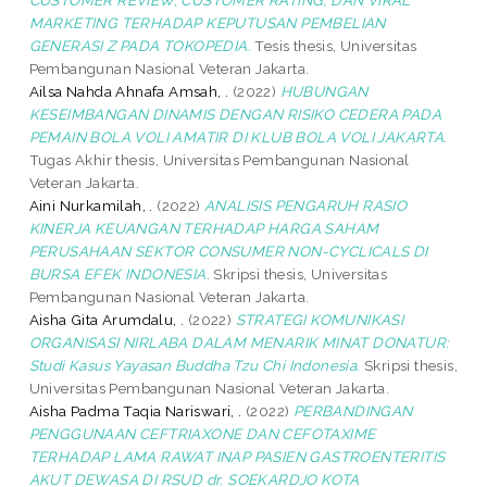
MARKETING TERHADAP KEPUTUSAN PEMBELIAN
GENERASI Z PADA TOKOPEDIA.
Tesis thesis, Universitas
Pembangunan Nasional Veteran Jakarta.
Ailsa Nahda Ahnafa Amsah, .
(2022)
HUBUNGAN
KESEIMBANGAN DINAMIS DENGAN RISIKO CEDERA PADA
PEMAIN BOLA VOLI AMATIR DI KLUB BOLA VOLI JAKARTA.
Tugas Akhir thesis, Universitas Pembangunan Nasional
Veteran Jakarta.
Aini Nurkamilah, .
(2022)
ANALISIS PENGARUH RASIO
KINERJA KEUANGAN TERHADAP HARGA SAHAM
PERUSAHAAN SEKTOR CONSUMER NON-CYCLICALS DI
BURSA EFEK INDONESIA.
Skripsi thesis, Universitas
Pembangunan Nasional Veteran Jakarta.
Aisha Gita Arumdalu, .
(2022)
STRATEGI KOMUNIKASI
ORGANISASI NIRLABA DALAM MENARIK MINAT DONATUR:
Studi Kasus Yayasan Buddha Tzu Chi Indonesia.
Skripsi thesis,
Universitas Pembangunan Nasional Veteran Jakarta.
Aisha Padma Taqia Nariswari, .
(2022)
PERBANDINGAN
PENGGUNAAN CEFTRIAXONE DAN CEFOTAXIME
TERHADAP LAMA RAWAT INAP PASIEN GASTROENTERITIS
AKUT DEWASA DI RSUD dr. SOEKARDJO KOTA