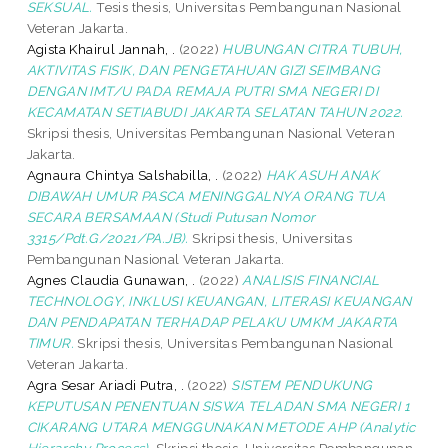
SEKSUAL.
Tesis thesis, Universitas Pembangunan Nasional
Veteran Jakarta.
Agista Khairul Jannah, .
(2022)
HUBUNGAN CITRA TUBUH,
AKTIVITAS FISIK, DAN PENGETAHUAN GIZI SEIMBANG
DENGAN IMT/U PADA REMAJA PUTRI SMA NEGERI DI
KECAMATAN SETIABUDI JAKARTA SELATAN TAHUN 2022.
Skripsi thesis, Universitas Pembangunan Nasional Veteran
Jakarta.
Agnaura Chintya Salshabilla, .
(2022)
HAK ASUH ANAK
DIBAWAH UMUR PASCA MENINGGALNYA ORANG TUA
SECARA BERSAMAAN (Studi Putusan Nomor
3315/Pdt.G/2021/PA.JB).
Skripsi thesis, Universitas
Pembangunan Nasional Veteran Jakarta.
Agnes Claudia Gunawan, .
(2022)
ANALISIS FINANCIAL
TECHNOLOGY, INKLUSI KEUANGAN, LITERASI KEUANGAN
DAN PENDAPATAN TERHADAP PELAKU UMKM JAKARTA
TIMUR.
Skripsi thesis, Universitas Pembangunan Nasional
Veteran Jakarta.
Agra Sesar Ariadi Putra, .
(2022)
SISTEM PENDUKUNG
KEPUTUSAN PENENTUAN SISWA TELADAN SMA NEGERI 1
CIKARANG UTARA MENGGUNAKAN METODE AHP (Analytic
Hierarchy Process).
Skripsi thesis, Universitas Pembangunan