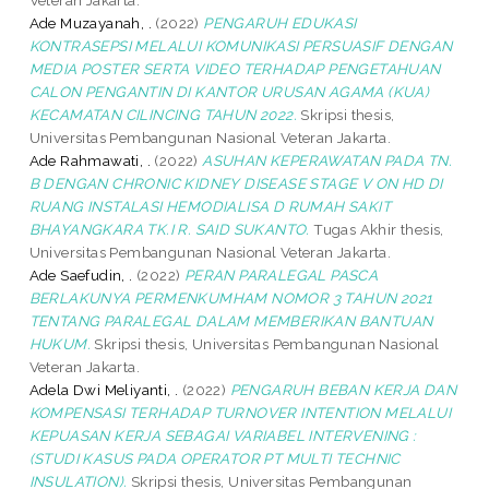
Ade Muzayanah, .
(2022)
PENGARUH EDUKASI
KONTRASEPSI MELALUI KOMUNIKASI PERSUASIF DENGAN
MEDIA POSTER SERTA VIDEO TERHADAP PENGETAHUAN
CALON PENGANTIN DI KANTOR URUSAN AGAMA (KUA)
KECAMATAN CILINCING TAHUN 2022.
Skripsi thesis,
Universitas Pembangunan Nasional Veteran Jakarta.
Ade Rahmawati, .
(2022)
ASUHAN KEPERAWATAN PADA TN.
B DENGAN CHRONIC KIDNEY DISEASE STAGE V ON HD DI
RUANG INSTALASI HEMODIALISA D RUMAH SAKIT
BHAYANGKARA TK.I R. SAID SUKANTO.
Tugas Akhir thesis,
Universitas Pembangunan Nasional Veteran Jakarta.
Ade Saefudin, .
(2022)
PERAN PARALEGAL PASCA
BERLAKUNYA PERMENKUMHAM NOMOR 3 TAHUN 2021
TENTANG PARALEGAL DALAM MEMBERIKAN BANTUAN
HUKUM.
Skripsi thesis, Universitas Pembangunan Nasional
Veteran Jakarta.
Adela Dwi Meliyanti, .
(2022)
PENGARUH BEBAN KERJA DAN
KOMPENSASI TERHADAP TURNOVER INTENTION MELALUI
KEPUASAN KERJA SEBAGAI VARIABEL INTERVENING :
(STUDI KASUS PADA OPERATOR PT MULTI TECHNIC
INSULATION).
Skripsi thesis, Universitas Pembangunan