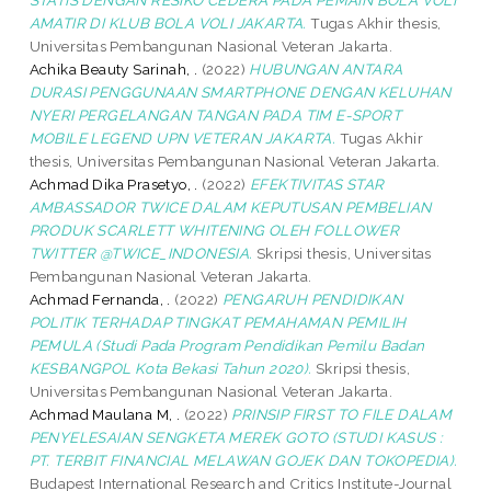
AMATIR DI KLUB BOLA VOLI JAKARTA.
Tugas Akhir thesis,
Universitas Pembangunan Nasional Veteran Jakarta.
Achika Beauty Sarinah, .
(2022)
HUBUNGAN ANTARA
DURASI PENGGUNAAN SMARTPHONE DENGAN KELUHAN
NYERI PERGELANGAN TANGAN PADA TIM E-SPORT
MOBILE LEGEND UPN VETERAN JAKARTA.
Tugas Akhir
thesis, Universitas Pembangunan Nasional Veteran Jakarta.
Achmad Dika Prasetyo, .
(2022)
EFEKTIVITAS STAR
AMBASSADOR TWICE DALAM KEPUTUSAN PEMBELIAN
PRODUK SCARLETT WHITENING OLEH FOLLOWER
TWITTER @TWICE_INDONESIA.
Skripsi thesis, Universitas
Pembangunan Nasional Veteran Jakarta.
Achmad Fernanda, .
(2022)
PENGARUH PENDIDIKAN
POLITIK TERHADAP TINGKAT PEMAHAMAN PEMILIH
PEMULA (Studi Pada Program Pendidikan Pemilu Badan
KESBANGPOL Kota Bekasi Tahun 2020).
Skripsi thesis,
Universitas Pembangunan Nasional Veteran Jakarta.
Achmad Maulana M, .
(2022)
PRINSIP FIRST TO FILE DALAM
PENYELESAIAN SENGKETA MEREK GOTO (STUDI KASUS :
PT. TERBIT FINANCIAL MELAWAN GOJEK DAN TOKOPEDIA).
Budapest International Research and Critics Institute-Journal