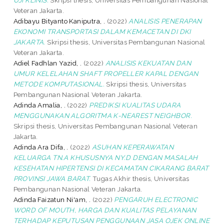
Veteran Jakarta.
Adibayu Bityanto Kaniputra, .
(2022)
ANALISIS PENERAPAN
EKONOMI TRANSPORTASI DALAM KEMACETAN DI DKI
JAKARTA.
Skripsi thesis, Universitas Pembangunan Nasional
Veteran Jakarta.
Adiel Fadhlan Yazid, .
(2022)
ANALISIS KEKUATAN DAN
UMUR KELELAHAN SHAFT PROPELLER KAPAL DENGAN
METODE KOMPUTASIONAL.
Skripsi thesis, Universitas
Pembangunan Nasional Veteran Jakarta.
Adinda Amalia, .
(2022)
PREDIKSI KUALITAS UDARA
MENGGUNAKAN ALGORITMA K-NEAREST NEIGHBOR.
Skripsi thesis, Universitas Pembangunan Nasional Veteran
Jakarta.
Adinda Ara Difa, .
(2022)
ASUHAN KEPERAWATAN
KELUARGA TN.A KHUSUSNYA NY.D DENGAN MASALAH
KESEHATAN HIPERTENSI DI KECAMATAN CIKARANG BARAT
PROVINSI JAWA BARAT.
Tugas Akhir thesis, Universitas
Pembangunan Nasional Veteran Jakarta.
Adinda Faizatun Ni'am, .
(2022)
PENGARUH ELECTRONIC
WORD OF MOUTH, HARGA DAN KUALITAS PELAYANAN
TERHADAP KEPUTUSAN PENGGUNAAN JASA OJEK ONLINE