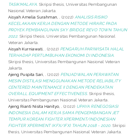
TASIKMALAYA.
Skripsi thesis, Universitas Pembangunan
Nasional Veteran Jakarta.
Aisyah Amelia Surahman, .
(2022)
ANALISIS RISIKO
KECELAKAAN KERJA DENGAN METODE HIRARC PADA
PROYEK PEMBANGUNAN SKY BRIDGE REVO TOWN TAHUN
2022.
Skripsi thesis, Universitas Pembangunan Nasional
Veteran Jakarta.
Aisyah Kurniawati, .
(2022)
PENGARUH PARIWISATA HALAL
TERHADAP PERTUMBUHAN EKONOMI DI INDONESIA.
Skripsi thesis, Universitas Pembangunan Nasional Veteran
Jakarta.
Ajeng Puspita Sari, .
(2022)
PENJADWALAN PERAWATAN
MESIN DISTILASI MENGGUNAKAN METODE RELIABILITY
CENTERED MAINTENANCE II DENGAN PENDEKATAN
OVERALL EQUIPMENT EFFECTIVENESS.
Skripsi thesis,
Universitas Pembangunan Nasional Veteran Jakarta.
Ajeng Rianti Nisita Hanityo, .
(2022)
UPAYA RENEGOSIASI
INDONESIA DALAM KERJA SAMA PENGEMBANGAN JET
TEMPUR KOREAN FIGHTER XPERIMENT/INDONESIAN
FIGHTER XPERIMENT (KFX/IFX) TAHUN 2018 - 2020.
Skripsi
thesis, Universitas Pembangunan Nasional Veteran Jakarta.