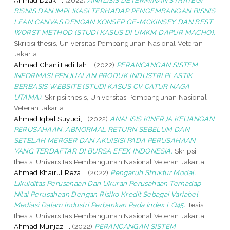
BISNIS DAN IMPLIKASI TERHADAP PENGEMBANGAN BISNIS
LEAN CANVAS DENGAN KONSEP GE-MCKINSEY DAN BEST
WORST METHOD (STUDI KASUS DI UMKM DAPUR MACHO).
Skripsi thesis, Universitas Pembangunan Nasional Veteran
Jakarta.
Ahmad Ghani Fadillah, .
(2022)
PERANCANGAN SISTEM
INFORMASI PENJUALAN PRODUK INDUSTRI PLASTIK
BERBASIS WEBSITE (STUDI KASUS CV CATUR NAGA
UTAMA).
Skripsi thesis, Universitas Pembangunan Nasional
Veteran Jakarta.
Ahmad Iqbal Suyudi, .
(2022)
ANALISIS KINERJA KEUANGAN
PERUSAHAAN, ABNORMAL RETURN SEBELUM DAN
SETELAH MERGER DAN AKUISISI PADA PERUSAHAAN
YANG TERDAFTAR DI BURSA EFEK INDONESIA.
Skripsi
thesis, Universitas Pembangunan Nasional Veteran Jakarta.
Ahmad Khairul Reza, .
(2022)
Pengaruh Struktur Modal,
Likuiditas Perusahaan Dan Ukuran Perusahaan Terhadap
Nilai Perusahaan Dengan Risiko Kredit Sebagai Variabel
Mediasi Dalam Industri Perbankan Pada Index LQ45.
Tesis
thesis, Universitas Pembangunan Nasional Veteran Jakarta.
Ahmad Munjazi, .
(2022)
PERANCANGAN SISTEM