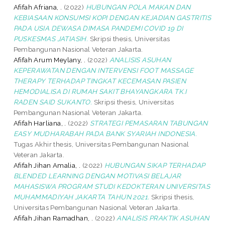
Afifah Afriana, .
(2022)
HUBUNGAN POLA MAKAN DAN
KEBIASAAN KONSUMSI KOPI DENGAN KEJADIAN GASTRITIS
PADA USIA DEWASA DIMASA PANDEMI COVID 19 DI
PUSKESMAS JATIASIH.
Skripsi thesis, Universitas
Pembangunan Nasional Veteran Jakarta.
Afifah Arum Meylany, .
(2022)
ANALISIS ASUHAN
KEPERAWATAN DENGAN INTERVENSI FOOT MASSAGE
THERAPY TERHADAP TINGKAT KECEMASAN PASIEN
HEMODIALISA DI RUMAH SAKIT BHAYANGKARA TK.I
RADEN SAID SUKANTO.
Skripsi thesis, Universitas
Pembangunan Nasional Veteran Jakarta.
Afifah Harliana, .
(2022)
STRATEGI PEMASARAN TABUNGAN
EASY MUDHARABAH PADA BANK SYARIAH INDONESIA.
Tugas Akhir thesis, Universitas Pembangunan Nasional
Veteran Jakarta.
Afifah Jihan Amalia, .
(2022)
HUBUNGAN SIKAP TERHADAP
BLENDED LEARNING DENGAN MOTIVASI BELAJAR
MAHASISWA PROGRAM STUDI KEDOKTERAN UNIVERSITAS
MUHAMMADIYAH JAKARTA TAHUN 2021.
Skripsi thesis,
Universitas Pembangunan Nasional Veteran Jakarta.
Afifah Jihan Ramadhan, .
(2022)
ANALISIS PRAKTIK ASUHAN