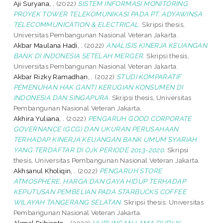
Aji Suryana, .
(2022)
SISTEM INFORMASI MONITORING
PROYEK TOWER TELEKOMUNIKASI PADA PT. ADYAWINSA
TELECOMMUNICATION & ELECTRICAL.
Skripsi thesis,
Universitas Pembangunan Nasional Veteran Jakarta.
Akbar Maulana Hadi, .
(2022)
ANALISIS KINERJA KEUANGAN
BANK DI INDONESIA SETELAH MERGER.
Skripsi thesis,
Universitas Pembangunan Nasional Veteran Jakarta.
Akbar Rizky Ramadhan, .
(2022)
STUDI KOMPARATIF
PEMENUHAN HAK GANTI KERUGIAN KONSUMEN DI
INDONESIA DAN SINGAPURA.
Skripsi thesis, Universitas
Pembangunan Nasional Veteran Jakarta.
Akhira Yuliana, .
(2022)
PENGARUH GOOD CORPORATE
GOVERNANCE (GCG) DAN UKURAN PERUSAHAAN
TERHADAP KINERJA KEUANGAN BANK UMUM SYARIAH
YANG TERDAFTAR DI OJK PERIODE 2013-2020.
Skripsi
thesis, Universitas Pembangunan Nasional Veteran Jakarta.
Akhsanul Kholiqin, .
(2022)
PENGARUH STORE
ATMOSPHERE, HARGA DAN GAYA HIDUP TERHADAP
KEPUTUSAN PEMBELIAN PADA STARBUCKS COFFEE
WILAYAH TANGERANG SELATAN.
Skripsi thesis, Universitas
Pembangunan Nasional Veteran Jakarta.
Akmal Fribianto, .
(2022)
HUBUNGAN LAMA DUDUK