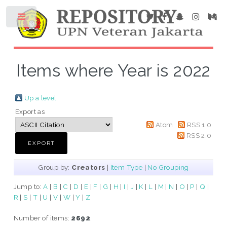
Items where Year is 2022
Up a level
Export as
Atom
RSS 1.0
RSS 2.0
Group by:
Creators
|
Item Type
|
No Grouping
Jump to:
A
|
B
|
C
|
D
|
E
|
F
|
G
|
H
|
I
|
J
|
K
|
L
|
M
|
N
|
O
|
P
|
Q
|
R
|
S
|
T
|
U
|
V
|
W
|
Y
|
Z
Number of items:
2692
.