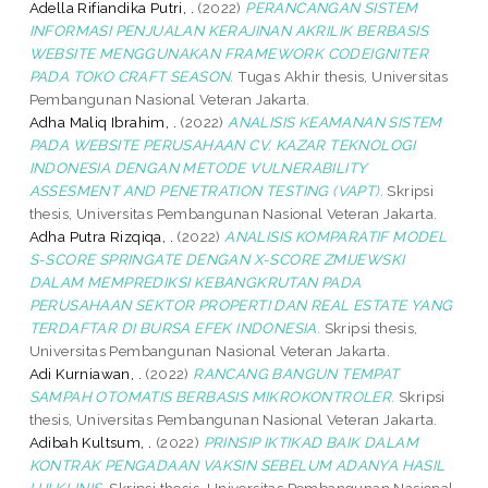
Adella Rifiandika Putri, .
(2022)
PERANCANGAN SISTEM
INFORMASI PENJUALAN KERAJINAN AKRILIK BERBASIS
WEBSITE MENGGUNAKAN FRAMEWORK CODEIGNITER
PADA TOKO CRAFT SEASON.
Tugas Akhir thesis, Universitas
Pembangunan Nasional Veteran Jakarta.
Adha Maliq Ibrahim, .
(2022)
ANALISIS KEAMANAN SISTEM
PADA WEBSITE PERUSAHAAN CV. KAZAR TEKNOLOGI
INDONESIA DENGAN METODE VULNERABILITY
ASSESMENT AND PENETRATION TESTING (VAPT).
Skripsi
thesis, Universitas Pembangunan Nasional Veteran Jakarta.
Adha Putra Rizqiqa, .
(2022)
ANALISIS KOMPARATIF MODEL
S-SCORE SPRINGATE DENGAN X-SCORE ZMIJEWSKI
DALAM MEMPREDIKSI KEBANGKRUTAN PADA
PERUSAHAAN SEKTOR PROPERTI DAN REAL ESTATE YANG
TERDAFTAR DI BURSA EFEK INDONESIA.
Skripsi thesis,
Universitas Pembangunan Nasional Veteran Jakarta.
Adi Kurniawan, .
(2022)
RANCANG BANGUN TEMPAT
SAMPAH OTOMATIS BERBASIS MIKROKONTROLER.
Skripsi
thesis, Universitas Pembangunan Nasional Veteran Jakarta.
Adibah Kultsum, .
(2022)
PRINSIP IKTIKAD BAIK DALAM
KONTRAK PENGADAAN VAKSIN SEBELUM ADANYA HASIL
UJI KLINIS.
Skripsi thesis, Universitas Pembangunan Nasional