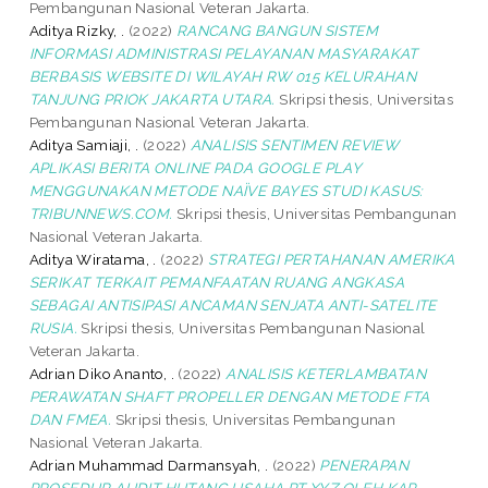
Pembangunan Nasional Veteran Jakarta.
Aditya Rizky, .
(2022)
RANCANG BANGUN SISTEM
INFORMASI ADMINISTRASI PELAYANAN MASYARAKAT
BERBASIS WEBSITE DI WILAYAH RW 015 KELURAHAN
TANJUNG PRIOK JAKARTA UTARA.
Skripsi thesis, Universitas
Pembangunan Nasional Veteran Jakarta.
Aditya Samiaji, .
(2022)
ANALISIS SENTIMEN REVIEW
APLIKASI BERITA ONLINE PADA GOOGLE PLAY
MENGGUNAKAN METODE NAÏVE BAYES STUDI KASUS:
TRIBUNNEWS.COM.
Skripsi thesis, Universitas Pembangunan
Nasional Veteran Jakarta.
Aditya Wiratama, .
(2022)
STRATEGI PERTAHANAN AMERIKA
SERIKAT TERKAIT PEMANFAATAN RUANG ANGKASA
SEBAGAI ANTISIPASI ANCAMAN SENJATA ANTI-SATELITE
RUSIA.
Skripsi thesis, Universitas Pembangunan Nasional
Veteran Jakarta.
Adrian Diko Ananto, .
(2022)
ANALISIS KETERLAMBATAN
PERAWATAN SHAFT PROPELLER DENGAN METODE FTA
DAN FMEA.
Skripsi thesis, Universitas Pembangunan
Nasional Veteran Jakarta.
Adrian Muhammad Darmansyah, .
(2022)
PENERAPAN
PROSEDUR AUDIT HUTANG USAHA PT XYZ OLEH KAP