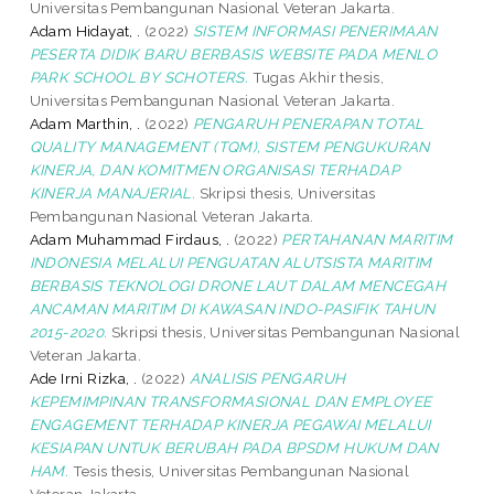
Universitas Pembangunan Nasional Veteran Jakarta.
Adam Hidayat, .
(2022)
SISTEM INFORMASI PENERIMAAN
PESERTA DIDIK BARU BERBASIS WEBSITE PADA MENLO
PARK SCHOOL BY SCHOTERS.
Tugas Akhir thesis,
Universitas Pembangunan Nasional Veteran Jakarta.
Adam Marthin, .
(2022)
PENGARUH PENERAPAN TOTAL
QUALITY MANAGEMENT (TQM), SISTEM PENGUKURAN
KINERJA, DAN KOMITMEN ORGANISASI TERHADAP
KINERJA MANAJERIAL.
Skripsi thesis, Universitas
Pembangunan Nasional Veteran Jakarta.
Adam Muhammad Firdaus, .
(2022)
PERTAHANAN MARITIM
INDONESIA MELALUI PENGUATAN ALUTSISTA MARITIM
BERBASIS TEKNOLOGI DRONE LAUT DALAM MENCEGAH
ANCAMAN MARITIM DI KAWASAN INDO-PASIFIK TAHUN
2015-2020.
Skripsi thesis, Universitas Pembangunan Nasional
Veteran Jakarta.
Ade Irni Rizka, .
(2022)
ANALISIS PENGARUH
KEPEMIMPINAN TRANSFORMASIONAL DAN EMPLOYEE
ENGAGEMENT TERHADAP KINERJA PEGAWAI MELALUI
KESIAPAN UNTUK BERUBAH PADA BPSDM HUKUM DAN
HAM.
Tesis thesis, Universitas Pembangunan Nasional
Veteran Jakarta.