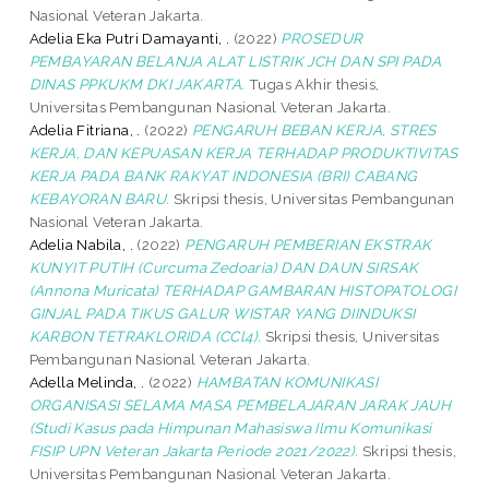
Nasional Veteran Jakarta.
Adelia Eka Putri Damayanti, .
(2022)
PROSEDUR
PEMBAYARAN BELANJA ALAT LISTRIK JCH DAN SPI PADA
DINAS PPKUKM DKI JAKARTA.
Tugas Akhir thesis,
Universitas Pembangunan Nasional Veteran Jakarta.
Adelia Fitriana, .
(2022)
PENGARUH BEBAN KERJA, STRES
KERJA, DAN KEPUASAN KERJA TERHADAP PRODUKTIVITAS
KERJA PADA BANK RAKYAT INDONESIA (BRI) CABANG
KEBAYORAN BARU.
Skripsi thesis, Universitas Pembangunan
Nasional Veteran Jakarta.
Adelia Nabila, .
(2022)
PENGARUH PEMBERIAN EKSTRAK
KUNYIT PUTIH (Curcuma Zedoaria) DAN DAUN SIRSAK
(Annona Muricata) TERHADAP GAMBARAN HISTOPATOLOGI
GINJAL PADA TIKUS GALUR WISTAR YANG DIINDUKSI
KARBON TETRAKLORIDA (CCl4).
Skripsi thesis, Universitas
Pembangunan Nasional Veteran Jakarta.
Adella Melinda, .
(2022)
HAMBATAN KOMUNIKASI
ORGANISASI SELAMA MASA PEMBELAJARAN JARAK JAUH
(Studi Kasus pada Himpunan Mahasiswa Ilmu Komunikasi
FISIP UPN Veteran Jakarta Periode 2021/2022).
Skripsi thesis,
Universitas Pembangunan Nasional Veteran Jakarta.