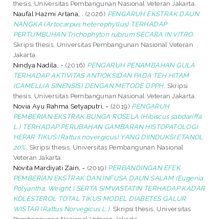
thesis, Universitas Pembangunan Nasional Veteran Jakarta.
Naufal Hazmi Artana, .
(2026)
PENGARUH EKSTRAK DAUN
NANGKA (Artocarpus heterophyllus) TERHADAP
PERTUMBUHAN Trichophyton rubrum SECARA IN VITRO.
Skripsi thesis, Universitas Pembangunan Nasional Veteran
Jakarta.
Nindya Nadila, -
(2016)
PENGARUH PENAMBAHAN GULA
TERHADAP AKTIVITAS ANTIOKSIDAN PADA TEH HITAM
(CAMELLIA SINENSIS) DENGAN METODE DPPH.
Skripsi
thesis, Universitas Pembangunan Nasional Veteran Jakarta.
Novia Ayu Rahma Setyaputri, -
(2019)
PENGARUH
PEMBERIAN EKSTRAK BUNGA ROSELA (Hibiscus sabdariffa
L.) TERHADAP PERUBAHAN GAMBARAN HISTOPATOLOGI
HEPAR TIKUS (Rattus novergicus) YANG DIINDUKSI ETANOL
20%.
Skripsi thesis, Universitas Pembangunan Nasional
Veteran Jakarta.
Novita Mardiyati Zain, -
(2019)
PERBANDINGAN EFEK
PEMBERIAN EKSTRAK DAN INFUSA DAUN SALAM (Eugenia
Polyantha, Weight.) SERTA SIMVASTATIN TERHADAP KADAR
KOLESTEROL TOTAL TIKUS MODEL DIABETES GALUR
WISTAR (Rattus Norvegicus L.).
Skripsi thesis, Universitas
Pembangunan Nasional Veteran Jakarta.