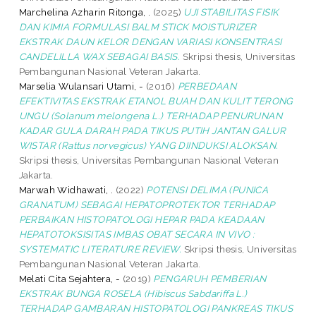
Marchelina Azharin Ritonga, .
(2025)
UJI STABILITAS FISIK
DAN KIMIA FORMULASI BALM STICK MOISTURIZER
EKSTRAK DAUN KELOR DENGAN VARIASI KONSENTRASI
CANDELILLA WAX SEBAGAI BASIS.
Skripsi thesis, Universitas
Pembangunan Nasional Veteran Jakarta.
Marselia Wulansari Utami, -
(2016)
PERBEDAAN
EFEKTIVITAS EKSTRAK ETANOL BUAH DAN KULIT TERONG
UNGU (Solanum melongena L.) TERHADAP PENURUNAN
KADAR GULA DARAH PADA TIKUS PUTIH JANTAN GALUR
WISTAR (Rattus norvegicus) YANG DIINDUKSI ALOKSAN.
Skripsi thesis, Universitas Pembangunan Nasional Veteran
Jakarta.
Marwah Widhawati, .
(2022)
POTENSI DELIMA (PUNICA
GRANATUM) SEBAGAI HEPATOPROTEKTOR TERHADAP
PERBAIKAN HISTOPATOLOGI HEPAR PADA KEADAAN
HEPATOTOKSISITAS IMBAS OBAT SECARA IN VIVO :
SYSTEMATIC LITERATURE REVIEW.
Skripsi thesis, Universitas
Pembangunan Nasional Veteran Jakarta.
Melati Cita Sejahtera, -
(2019)
PENGARUH PEMBERIAN
EKSTRAK BUNGA ROSELA (Hibiscus Sabdariffa L.)
TERHADAP GAMBARAN HISTOPATOLOGI PANKREAS TIKUS