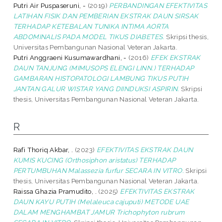
Putri Air Puspaseruni, -
(2019)
PERBANDINGAN EFEKTIVITAS
LATIHAN FISIK DAN PEMBERIAN EKSTRAK DAUN SIRSAK
TERHADAP KETEBALAN TUNIKA INTIMA AORTA
ABDOMINALIS PADA MODEL TIKUS DIABETES.
Skripsi thesis,
Universitas Pembangunan Nasional Veteran Jakarta.
Putri Anggraeni Kusumawardhani, -
(2016)
EFEK EKSTRAK
DAUN TANJUNG (MIMUSOPS ELENGI LINN.) TERHADAP
GAMBARAN HISTOPATOLOGI LAMBUNG TIKUS PUTIH
JANTAN GALUR WISTAR YANG DIINDUKSI ASPIRIN.
Skripsi
thesis, Universitas Pembangunan Nasional Veteran Jakarta.
R
Rafi Thoriq Akbar, .
(2023)
EFEKTIVITAS EKSTRAK DAUN
KUMIS KUCING (Orthosiphon aristatus) TERHADAP
PERTUMBUHAN Malassezia furfur SECARA IN VITRO.
Skripsi
thesis, Universitas Pembangunan Nasional Veteran Jakarta.
Raissa Ghazia Pramudito, .
(2025)
EFEKTIVITAS EKSTRAK
DAUN KAYU PUTIH (Melaleuca cajuputi) METODE UAE
DALAM MENGHAMBAT JAMUR Trichophyton rubrum