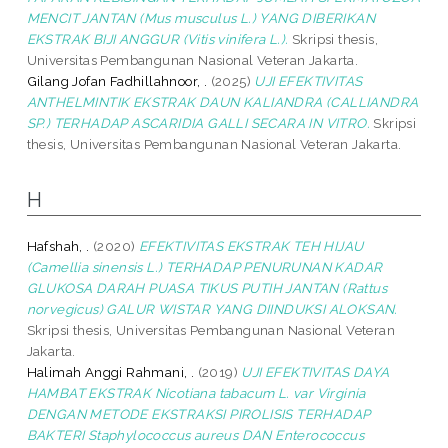
MENCIT JANTAN (Mus musculus L.) YANG DIBERIKAN
EKSTRAK BIJI ANGGUR (Vitis vinifera L.).
Skripsi thesis,
Universitas Pembangunan Nasional Veteran Jakarta.
Gilang Jofan Fadhillahnoor, .
(2025)
UJI EFEKTIVITAS
ANTHELMINTIK EKSTRAK DAUN KALIANDRA (CALLIANDRA
SP.) TERHADAP ASCARIDIA GALLI SECARA IN VITRO.
Skripsi
thesis, Universitas Pembangunan Nasional Veteran Jakarta.
H
Hafshah, .
(2020)
EFEKTIVITAS EKSTRAK TEH HIJAU
(Camellia sinensis L.) TERHADAP PENURUNAN KADAR
GLUKOSA DARAH PUASA TIKUS PUTIH JANTAN (Rattus
norvegicus) GALUR WISTAR YANG DIINDUKSI ALOKSAN.
Skripsi thesis, Universitas Pembangunan Nasional Veteran
Jakarta.
Halimah Anggi Rahmani, .
(2019)
UJI EFEKTIVITAS DAYA
HAMBAT EKSTRAK Nicotiana tabacum L. var Virginia
DENGAN METODE EKSTRAKSI PIROLISIS TERHADAP
BAKTERI Staphylococcus aureus DAN Enterococcus