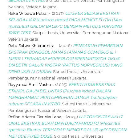
SECARA IN VITRO.
Skripsi thesis, Universitas Pembangunan
Nasional Veteran Jakarta.
Raka Wibawa Putra, -
(2017)
UJI EFEK SEDASI EKSTRAK
SELADA LIAR (Lactuca virosa) PADA MENCIT PUTIH (Mus
musculus) GALUR BALB/C DENGAN METODE HANGING
WIRE TEST.
Skripsi thesis, Universitas Pembangunan Nasional
Veteran Jakarta.
Ratu Salwa Khairunnisa, .
(2026)
PENGARUH PEMBERIAN
EKSTRAK BONGGOL NANAS (ANANAS COMOSUS (L.)
MERR.) TERHADAP MORFOLOGI SPERMATOZOA TIKUS
DIABETIK GALUR WISTAR (RATTUS NORVEGICUS) YANG
DIINDUKSI ALOKSAN.
Skripsi thesis, Universitas
Pembangunan Nasional Veteran Jakarta.
Rayyanda Emir Vasha, .
(2025)
EFEKTIVITAS EKSTRAK
ETANOL DAUN BELUNTAS (Pluchea indica) DALAM
MENGHAMBAT PERTUMBUHAN JAMUR Trichophyton
rubrum SECARA IN VITRO.
Skripsi thesis, Universitas
Pembangunan Nasional Veteran Jakarta.
Refian Ariesta Eka Maulana, .
(2025)
UJI TOKSISITAS AKUT
ORAL EKSTRAK BUAH DAN DAUN PARIJOTO (Medinilla
speciosa Blume) TERHADAP MENCIT GALUR ddY DENGAN
METODE FIXED DOSE.
Skripsi thesis, Universitas