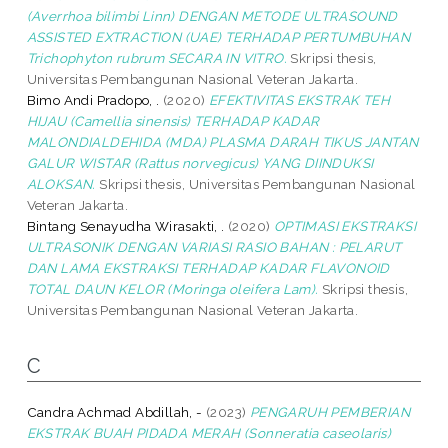
(Averrhoa bilimbi Linn) DENGAN METODE ULTRASOUND
ASSISTED EXTRACTION (UAE) TERHADAP PERTUMBUHAN
Trichophyton rubrum SECARA IN VITRO.
Skripsi thesis,
Universitas Pembangunan Nasional Veteran Jakarta.
Bimo Andi Pradopo, .
(2020)
EFEKTIVITAS EKSTRAK TEH
HIJAU (Camellia sinensis) TERHADAP KADAR
MALONDIALDEHIDA (MDA) PLASMA DARAH TIKUS JANTAN
GALUR WISTAR (Rattus norvegicus) YANG DIINDUKSI
ALOKSAN.
Skripsi thesis, Universitas Pembangunan Nasional
Veteran Jakarta.
Bintang Senayudha Wirasakti, .
(2020)
OPTIMASI EKSTRAKSI
ULTRASONIK DENGAN VARIASI RASIO BAHAN : PELARUT
DAN LAMA EKSTRAKSI TERHADAP KADAR FLAVONOID
TOTAL DAUN KELOR (Moringa oleifera Lam).
Skripsi thesis,
Universitas Pembangunan Nasional Veteran Jakarta.
C
Candra Achmad Abdillah, -
(2023)
PENGARUH PEMBERIAN
EKSTRAK BUAH PIDADA MERAH (Sonneratia caseolaris)