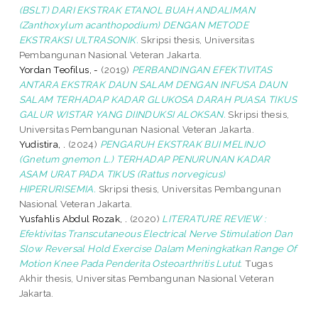
(BSLT) DARI EKSTRAK ETANOL BUAH ANDALIMAN
(Zanthoxylum acanthopodium) DENGAN METODE
EKSTRAKSI ULTRASONIK.
Skripsi thesis, Universitas
Pembangunan Nasional Veteran Jakarta.
Yordan Teofilus, -
(2019)
PERBANDINGAN EFEKTIVITAS
ANTARA EKSTRAK DAUN SALAM DENGAN INFUSA DAUN
SALAM TERHADAP KADAR GLUKOSA DARAH PUASA TIKUS
GALUR WISTAR YANG DIINDUKSI ALOKSAN.
Skripsi thesis,
Universitas Pembangunan Nasional Veteran Jakarta.
Yudistira, .
(2024)
PENGARUH EKSTRAK BIJI MELINJO
(Gnetum gnemon L.) TERHADAP PENURUNAN KADAR
ASAM URAT PADA TIKUS (Rattus norvegicus)
HIPERURISEMIA.
Skripsi thesis, Universitas Pembangunan
Nasional Veteran Jakarta.
Yusfahlis Abdul Rozak, .
(2020)
LITERATURE REVIEW :
Efektivitas Transcutaneous Electrical Nerve Stimulation Dan
Slow Reversal Hold Exercise Dalam Meningkatkan Range Of
Motion Knee Pada Penderita Osteoarthritis Lutut.
Tugas
Akhir thesis, Universitas Pembangunan Nasional Veteran
Jakarta.