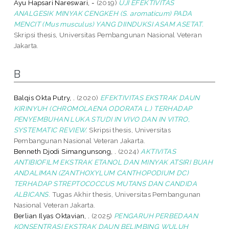
Ayu Hapsari Nareswari, -
(2019)
UJI EFEKTIVITAS
ANALGESIK MINYAK CENGKEH (S. aromaticum) PADA
MENCIT (Mus musculus) YANG DIINDUKSI ASAM ASETAT.
Skripsi thesis, Universitas Pembangunan Nasional Veteran
Jakarta.
B
Balqis Okta Putry, .
(2020)
EFEKTIVITAS EKSTRAK DAUN
KIRINYUH (CHROMOLAENA ODORATA L.) TERHADAP
PENYEMBUHAN LUKA STUDI IN VIVO DAN IN VITRO,
SYSTEMATIC REVIEW.
Skripsi thesis, Universitas
Pembangunan Nasional Veteran Jakarta.
Benneth Djodi Simangunsong, .
(2024)
AKTIVITAS
ANTIBIOFILM EKSTRAK ETANOL DAN MINYAK ATSIRI BUAH
ANDALIMAN (ZANTHOXYLUM CANTHOPODIUM DC)
TERHADAP STREPTOCOCCUS MUTANS DAN CANDIDA
ALBICANS.
Tugas Akhir thesis, Universitas Pembangunan
Nasional Veteran Jakarta.
Berlian Ilyas Oktavian, .
(2025)
PENGARUH PERBEDAAN
KONSENTRASI EKSTRAK DAUN BELIMBING WULUH