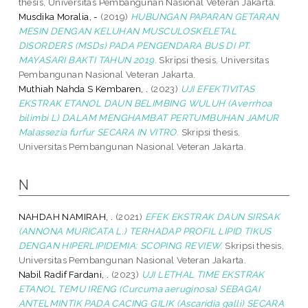
thesis, Universitas Pembangunan Nasional Veteran Jakarta.
Musdika Moralia, -
(2019)
HUBUNGAN PAPARAN GETARAN
MESIN DENGAN KELUHAN MUSCULOSKELETAL
DISORDERS (MSDs) PADA PENGENDARA BUS DI PT.
MAYASARI BAKTI TAHUN 2019.
Skripsi thesis, Universitas
Pembangunan Nasional Veteran Jakarta.
Muthiah Nahda S Kembaren, .
(2023)
UJI EFEKTIVITAS
EKSTRAK ETANOL DAUN BELIMBING WULUH (Averrhoa
bilimbi L) DALAM MENGHAMBAT PERTUMBUHAN JAMUR
Malassezia furfur SECARA IN VITRO.
Skripsi thesis,
Universitas Pembangunan Nasional Veteran Jakarta.
N
NAHDAH NAMIRAH, .
(2021)
EFEK EKSTRAK DAUN SIRSAK
(ANNONA MURICATA L.) TERHADAP PROFIL LIPID TIKUS
DENGAN HIPERLIPIDEMIA: SCOPING REVIEW.
Skripsi thesis,
Universitas Pembangunan Nasional Veteran Jakarta.
Nabil Radif Fardani, .
(2023)
UJI LETHAL TIME EKSTRAK
ETANOL TEMU IRENG (Curcuma aeruginosa) SEBAGAI
ANTELMINTIK PADA CACING GILIK (Ascaridia galli) SECARA