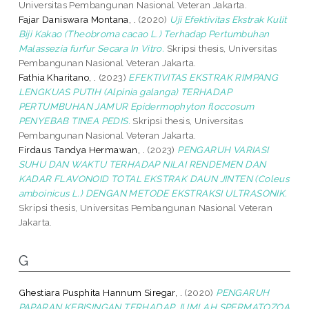
Universitas Pembangunan Nasional Veteran Jakarta.
Fajar Daniswara Montana, .
(2020)
Uji Efektivitas Ekstrak Kulit
Biji Kakao (Theobroma cacao L.) Terhadap Pertumbuhan
Malassezia furfur Secara In Vitro.
Skripsi thesis, Universitas
Pembangunan Nasional Veteran Jakarta.
Fathia Kharitano, .
(2023)
EFEKTIVITAS EKSTRAK RIMPANG
LENGKUAS PUTIH (Alpinia galanga) TERHADAP
PERTUMBUHAN JAMUR Epidermophyton floccosum
PENYEBAB TINEA PEDIS.
Skripsi thesis, Universitas
Pembangunan Nasional Veteran Jakarta.
Firdaus Tandya Hermawan, .
(2023)
PENGARUH VARIASI
SUHU DAN WAKTU TERHADAP NILAI RENDEMEN DAN
KADAR FLAVONOID TOTAL EKSTRAK DAUN JINTEN (Coleus
amboinicus L.) DENGAN METODE EKSTRAKSI ULTRASONIK.
Skripsi thesis, Universitas Pembangunan Nasional Veteran
Jakarta.
G
Ghestiara Pusphita Hannum Siregar, .
(2020)
PENGARUH
PAPARAN KEBISINGAN TERHADAP JUMLAH SPERMATOZOA