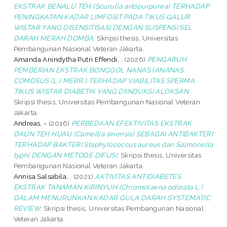
EKSTRAK BENALU TEH (Scurulla artopurpurea) TERHADAP
PENINGKATAN KADAR LIMFOSIT PADA TIKUS GALUR
WISTAR YANG DISENSITISASI DENGAN SUSPENSI SEL
DARAH MERAH DOMBA.
Skripsi thesis, Universitas
Pembangunan Nasional Veteran Jakarta.
Amanda Anindytha Putri Effendi, .
(2026)
PENGARUH
PEMBERIAN EKSTRAK BONGGOL NANAS (ANANAS
COMOSUS (L.) MERR.) TERHADAP VIABILITAS SPERMA
TIKUS WISTAR DIABETIK YANG DIINDUKSI ALOKSAN.
Skripsi thesis, Universitas Pembangunan Nasional Veteran
Jakarta.
Andreas, -
(2016)
PERBEDAAN EFEKTIVITAS EKSTRAK
DAUN TEH HIJAU (Camellia sinensis) SEBAGAI ANTIBAKTERI
TERHADAP BAKTERI Staphylococcus aureus dan Salmonella
typhi DENGAN METODE DIFUSI.
Skripsi thesis, Universitas
Pembangunan Nasional Veteran Jakarta.
Annisa Salsabila, .
(2021)
AKTIVITAS ANTIDIABETES
EKSTRAK TANAMAN KIRINYUH (Chromolaena odorata L.)
DALAM MENURUNKAN KADAR GULA DARAH SYSTEMATIC
REVIEW.
Skripsi thesis, Universitas Pembangunan Nasional
Veteran Jakarta.