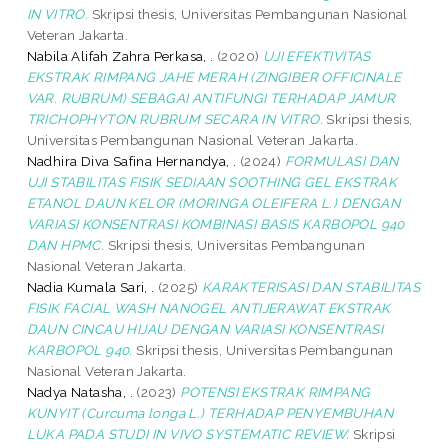
IN VITRO.
Skripsi thesis, Universitas Pembangunan Nasional
Veteran Jakarta.
Nabila Alifah Zahra Perkasa, .
(2020)
UJI EFEKTIVITAS
EKSTRAK RIMPANG JAHE MERAH (ZINGIBER OFFICINALE
VAR. RUBRUM) SEBAGAI ANTIFUNGI TERHADAP JAMUR
TRICHOPHYTON RUBRUM SECARA IN VITRO.
Skripsi thesis,
Universitas Pembangunan Nasional Veteran Jakarta.
Nadhira Diva Safina Hernandya, .
(2024)
FORMULASI DAN
UJI STABILITAS FISIK SEDIAAN SOOTHING GEL EKSTRAK
ETANOL DAUN KELOR (MORINGA OLEIFERA L.) DENGAN
VARIASI KONSENTRASI KOMBINASI BASIS KARBOPOL 940
DAN HPMC.
Skripsi thesis, Universitas Pembangunan
Nasional Veteran Jakarta.
Nadia Kumala Sari, .
(2025)
KARAKTERISASI DAN STABILITAS
FISIK FACIAL WASH NANOGEL ANTIJERAWAT EKSTRAK
DAUN CINCAU HIJAU DENGAN VARIASI KONSENTRASI
KARBOPOL 940.
Skripsi thesis, Universitas Pembangunan
Nasional Veteran Jakarta.
Nadya Natasha, .
(2023)
POTENSI EKSTRAK RIMPANG
KUNYIT (Curcuma longa L.) TERHADAP PENYEMBUHAN
LUKA PADA STUDI IN VIVO SYSTEMATIC REVIEW.
Skripsi