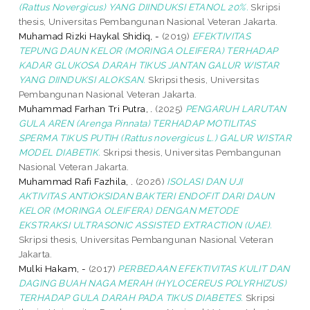
(Rattus Novergicus) YANG DIINDUKSI ETANOL 20%.
Skripsi
thesis, Universitas Pembangunan Nasional Veteran Jakarta.
Muhamad Rizki Haykal Shidiq, -
(2019)
EFEKTIVITAS
TEPUNG DAUN KELOR (MORINGA OLEIFERA) TERHADAP
KADAR GLUKOSA DARAH TIKUS JANTAN GALUR WISTAR
YANG DIINDUKSI ALOKSAN.
Skripsi thesis, Universitas
Pembangunan Nasional Veteran Jakarta.
Muhammad Farhan Tri Putra, .
(2025)
PENGARUH LARUTAN
GULA AREN (Arenga Pinnata) TERHADAP MOTILITAS
SPERMA TIKUS PUTIH (Rattus novergicus L.) GALUR WISTAR
MODEL DIABETIK.
Skripsi thesis, Universitas Pembangunan
Nasional Veteran Jakarta.
Muhammad Rafi Fazhila, .
(2026)
ISOLASI DAN UJI
AKTIVITAS ANTIOKSIDAN BAKTERI ENDOFIT DARI DAUN
KELOR (MORINGA OLEIFERA) DENGAN METODE
EKSTRAKSI ULTRASONIC ASSISTED EXTRACTION (UAE).
Skripsi thesis, Universitas Pembangunan Nasional Veteran
Jakarta.
Mulki Hakam, -
(2017)
PERBEDAAN EFEKTIVITAS KULIT DAN
DAGING BUAH NAGA MERAH (HYLOCEREUS POLYRHIZUS)
TERHADAP GULA DARAH PADA TIKUS DIABETES.
Skripsi