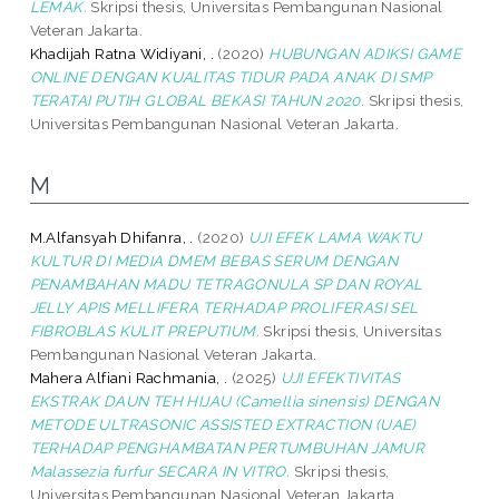
LEMAK.
Skripsi thesis, Universitas Pembangunan Nasional
Veteran Jakarta.
Khadijah Ratna Widiyani, .
(2020)
HUBUNGAN ADIKSI GAME
ONLINE DENGAN KUALITAS TIDUR PADA ANAK DI SMP
TERATAI PUTIH GLOBAL BEKASI TAHUN 2020.
Skripsi thesis,
Universitas Pembangunan Nasional Veteran Jakarta.
M
M.Alfansyah Dhifanra, .
(2020)
UJI EFEK LAMA WAKTU
KULTUR DI MEDIA DMEM BEBAS SERUM DENGAN
PENAMBAHAN MADU TETRAGONULA SP DAN ROYAL
JELLY APIS MELLIFERA TERHADAP PROLIFERASI SEL
FIBROBLAS KULIT PREPUTIUM.
Skripsi thesis, Universitas
Pembangunan Nasional Veteran Jakarta.
Mahera Alfiani Rachmania, .
(2025)
UJI EFEKTIVITAS
EKSTRAK DAUN TEH HIJAU (Camellia sinensis) DENGAN
METODE ULTRASONIC ASSISTED EXTRACTION (UAE)
TERHADAP PENGHAMBATAN PERTUMBUHAN JAMUR
Malassezia furfur SECARA IN VITRO.
Skripsi thesis,
Universitas Pembangunan Nasional Veteran Jakarta.