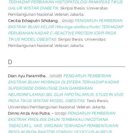
TERHADAP PERBAIKAN HISTOPATOLOGI PANKREAS TIKUS
GALUR WISTAR DIABETIK.
Skripsi thesis, Universitas
Pembangunan Nasional Veteran Jakarta.
Cecilia Edsaputri Sihotang, .
(2025)
PENGARUH PEMBERIAN
EKSTRAK BUAH KELOR (Moringa oleifera fruits) TERHADAP
PERUBAHAN KADAR C-REACTIVE PROTEIN (CRP) PADA
TIKUS MODEL OBESITAS.
Skripsi thesis, Universitas
Pembangunan Nasional Veteran Jakarta.
D
Dian Ayu Paramitha, .
(2026)
PENGARUH PEMBERIAN
EKSTRAK BUAH MORINGA OLEIFERA TERHADAP KADAR
SUPEROXIDE DISMUTASE DAN GAMBARAN
NEUROINFLAMASI SEL GLIA HIPOTALAMUS: STUDI IN VIVO
PADA TIKUS WISTAR MODEL OBESITAS.
Tesis thesis,
Universitas Pembangunan Nasional Veteran Jakarta.
Dinno Anza Ario Putra, -
(2019)
PENGARUH PEMBERIAN
EKSTRAK PIROLISIS DAUN TEMBAKAU (NICOTIANA
TABACUM L. VAR. VIRGINIA) TERHADAP PEMBENTUKAN
BIOFILM PADA BAKTERI STAPHYLOCOCCUS AUREUS