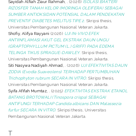
Sayidah Alfiah Ziaur Rahmah, .
(2026)
ISOLASI BAKTERI
RIZOSFER TANAH KELOR (MORINGA OLEIFERA) SEBAGAI
SUMBER ANTIOKSIDAN POTENSIAL DALAM PENDEKATAN
PREVENTIF DIABETES MELITUS TIPE 2.
Skripsi thesis,
Universitas Pembangunan Nasional Veteran Jakarta.
Shofiy, Alifya Rayyani
(2026)
UJI IN-VIVO EFEK
ANTIINFLAMASI AKUT GEL EKSTRAK DAUN UNGU
(GRAPTOPHYLLUM PICTUM (L.) GRIFF) PADA EDEMA
TELINGA TIKUS SPRAGUE-DAWLEY.
Skripsi thesis,
Universitas Pembangunan Nasional Veteran Jakarta.
Siti Nasywa Nadiyah Ahmad, .
(2026)
UJI EFEKTIVITAS DAUN
ZODIA (Evodia Suaveolens) TERHADAP PERTUMBUHAN
Trichophyton rubrum SECARA IN VITRO.
Skripsi thesis,
Universitas Pembangunan Nasional Veteran Jakarta.
Syifa Afifah Mumtaz, .
(2025)
EFEKTIVITAS EKSTRAK ETANOL
BATANG BROTOWALI (Tinospora crispa) SEBAGAI
ANTIFUNGI TERHADAP Candida albicans DAN Malassezia
furfur SECARA IN VITRO.
Skripsi thesis, Universitas
Pembangunan Nasional Veteran Jakarta.
T