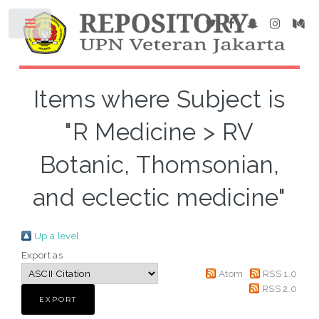
Items where Subject is
"R Medicine > RV
Botanic, Thomsonian,
and eclectic medicine"
Up a level
Export as
Atom
RSS 1.0
RSS 2.0