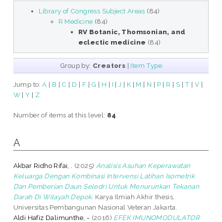
Library of Congress Subject Areas
(84)
R Medicine
(84)
RV Botanic, Thomsonian, and
eclectic medicine
(84)
Group by:
Creators
|
Item Type
Jump to:
A
|
B
|
C
|
D
|
F
|
G
|
H
|
I
|
J
|
K
|
M
|
N
|
P
|
R
|
S
|
T
|
V
|
W
|
Y
|
Z
Number of items at this level:
84
.
A
Akbar Ridho Rifai, .
(2025)
Analisis Asuhan Keperawatan
Keluarga Dengan Kombinasi Intervensi Latihan Isometrik
Dan Pemberian Daun Seledri Untuk Menurunkan Tekanan
Darah Di Wilayah Depok.
Karya Ilmiah Akhir thesis,
Universitas Pembangunan Nasional Veteran Jakarta.
Aldi Hafiz Dalimunthe, -
(2016)
EFEK IMUNOMODULATOR