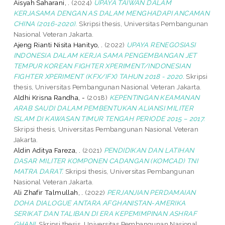
Aisyah Saharani, .
(2024)
UPAYA TAIWAN DALAM
KERJASAMA DENGAN AS DALAM MENGHADAPI ANCAMAN
CHINA (2016-2020).
Skripsi thesis, Universitas Pembangunan
Nasional Veteran Jakarta.
Ajeng Rianti Nisita Hanityo, .
(2022)
UPAYA RENEGOSIASI
INDONESIA DALAM KERJA SAMA PENGEMBANGAN JET
TEMPUR KOREAN FIGHTER XPERIMENT/INDONESIAN
FIGHTER XPERIMENT (KFX/IFX) TAHUN 2018 - 2020.
Skripsi
thesis, Universitas Pembangunan Nasional Veteran Jakarta.
Aldhi Krisna Randha, -
(2018)
KEPENTINGAN KEAMANAN
ARAB SAUDI DALAM PEMBENTUKAN ALIANSI MILITER
ISLAM DI KAWASAN TIMUR TENGAH PERIODE 2015 – 2017.
Skripsi thesis, Universitas Pembangunan Nasional Veteran
Jakarta.
Aldin Aditya Fareza, .
(2021)
PENDIDIKAN DAN LATIHAN
DASAR MILITER KOMPONEN CADANGAN (KOMCAD) TNI
MATRA DARAT.
Skripsi thesis, Universitas Pembangunan
Nasional Veteran Jakarta.
Ali Zhafir Talmullah, .
(2022)
PERJANJIAN PERDAMAIAN
DOHA DIALOGUE ANTARA AFGHANISTAN-AMERIKA
SERIKAT DAN TALIBAN DI ERA KEPEMIMPINAN ASHRAF
GHANI.
Skripsi thesis, Universitas Pembangunan Nasional