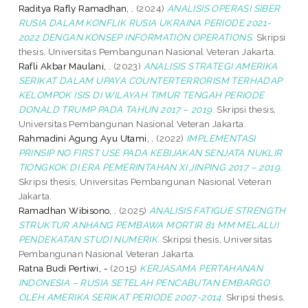
Raditya Rafly Ramadhan, .
(2024)
ANALISIS OPERASI SIBER
RUSIA DALAM KONFLIK RUSIA UKRAINA PERIODE 2021-
2022 DENGAN KONSEP INFORMATION OPERATIONS.
Skripsi
thesis, Universitas Pembangunan Nasional Veteran Jakarta.
Rafli Akbar Maulani, .
(2023)
ANALISIS STRATEGI AMERIKA
SERIKAT DALAM UPAYA COUNTERTERRORISM TERHADAP
KELOMPOK ISIS DI WILAYAH TIMUR TENGAH PERIODE
DONALD TRUMP PADA TAHUN 2017 – 2019.
Skripsi thesis,
Universitas Pembangunan Nasional Veteran Jakarta.
Rahmadini Agung Ayu Utami, .
(2022)
IMPLEMENTASI
PRINSIP NO FIRST USE PADA KEBIJAKAN SENJATA NUKLIR
TIONGKOK DI ERA PEMERINTAHAN XI JINPING 2017 – 2019.
Skripsi thesis, Universitas Pembangunan Nasional Veteran
Jakarta.
Ramadhan Wibisono, .
(2025)
ANALISIS FATIGUE STRENGTH
STRUKTUR ANHANG PEMBAWA MORTIR 81 MM MELALUI
PENDEKATAN STUDI NUMERIK.
Skripsi thesis, Universitas
Pembangunan Nasional Veteran Jakarta.
Ratna Budi Pertiwi, -
(2015)
KERJASAMA PERTAHANAN
INDONESIA – RUSIA SETELAH PENCABUTAN EMBARGO
OLEH AMERIKA SERIKAT PERIODE 2007-2014.
Skripsi thesis,