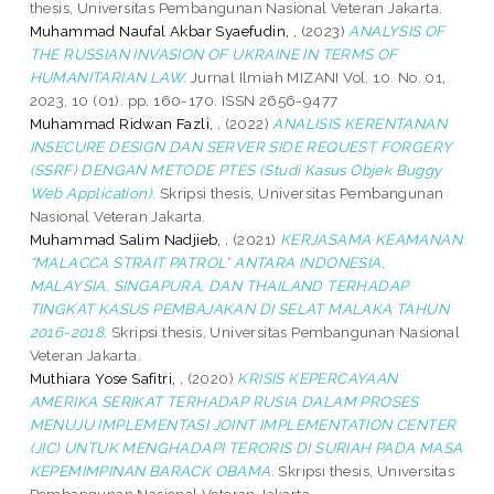
thesis, Universitas Pembangunan Nasional Veteran Jakarta.
Muhammad Naufal Akbar Syaefudin, .
(2023)
ANALYSIS OF
THE RUSSIAN INVASION OF UKRAINE IN TERMS OF
HUMANITARIAN LAW.
Jurnal Ilmiah MIZANI Vol. 10. No. 01,
2023, 10 (01). pp. 160-170. ISSN 2656-9477
Muhammad Ridwan Fazli, .
(2022)
ANALISIS KERENTANAN
INSECURE DESIGN DAN SERVER SIDE REQUEST FORGERY
(SSRF) DENGAN METODE PTES (Studi Kasus Objek Buggy
Web Application).
Skripsi thesis, Universitas Pembangunan
Nasional Veteran Jakarta.
Muhammad Salim Nadjieb, .
(2021)
KERJASAMA KEAMANAN
“MALACCA STRAIT PATROL” ANTARA INDONESIA,
MALAYSIA, SINGAPURA, DAN THAILAND TERHADAP
TINGKAT KASUS PEMBAJAKAN DI SELAT MALAKA TAHUN
2016-2018.
Skripsi thesis, Universitas Pembangunan Nasional
Veteran Jakarta.
Muthiara Yose Safitri, .
(2020)
KRISIS KEPERCAYAAN
AMERIKA SERIKAT TERHADAP RUSIA DALAM PROSES
MENUJU IMPLEMENTASI JOINT IMPLEMENTATION CENTER
(JIC) UNTUK MENGHADAPI TERORIS DI SURIAH PADA MASA
KEPEMIMPINAN BARACK OBAMA.
Skripsi thesis, Universitas
Pembangunan Nasional Veteran Jakarta.