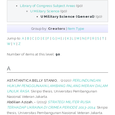
Library of Congress Subject Areas
(90)
U Military Science
(90)
U Military Science (General)
(90)
Group by:
Creators
|
Item Type
Jump to:
A
|
B
|
C
|
D
|
E
|
F
|
G
|
H
|
J
|
K
|
L
|
M
|
N
|
P
|
R
|
S
|
T
|
W
|
Y
|
Z
Number of items at this level:
90
.
A
ASTATANTICA BELLY STANIO, .
(2020)
PERLINDUNGAN
HUKUM PENGGUNAAN LAMBANG PALANG MERAH DALAM
UNJUK RASA.
Skripsi thesis, Universitas Pembangunan
Nasional Veteran Jakarta.
Abdilian Azizah, -
(2015)
STRATEGI MILITER RUSIA
TERHADAP UKRAINA DI CRIMEA PERIODE 2013-2014.
Skripsi
thesis, Universitas Pembangunan Nasional Veteran Jakarta.