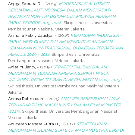
Angga Saputra R, -
(2019)
MODERNISASI ALUTSISTA
KEKUATAN LAUT INDONESIA DALAM MENGHADAPI
ANCAMAN NON-TRADISIONAL DI WILAYAH PERAIRAN
PAPUA PERIODE 2015-2018.
Skripsi thesis, Universitas
Pembangunan Nasional Veteran Jakarta.
Anindira Febry Zalistya, -
(2015)
KERJASAMA INDONESIA –
PAPUA NEW GUINEA DALAM MENGATASI ANCAMAN
KEAMANAN NON-TRADISIONAL DI DAERAH PERBATASAN
PERIODE 2009 - 2014.
Skripsi thesis, Universitas
Pembangunan Nasional Veteran Jakarta.
Anisa Yulianty, -
(2015)
STRATEGI TALIBAN DALAM
MENGHADAPI TEKANAN AMERIKA SERIKAT PASCA
JATUHNYA REZIM TALIBAN DI AFGHANISTAN (2007-2013).
Skripsi thesis, Universitas Pembangunan Nasional Veteran
Jakarta.
Annisa Rahmadan, .
(2025)
ANALISIS RESEPSI KHALAYAK
TERHADAP TOXIC MASCULINITY DALAM FILM MONSTER
(2023).
Skripsi thesis, Universitas Pembangunan Nasional
Veteran Jakarta.
Anugerah Mahesa Putra H., .
(2017)
STRATEGI IRAN
MENGHADAPI ISLAMIC STATE OF IRAQ AND SYRIA (ISIS) DI