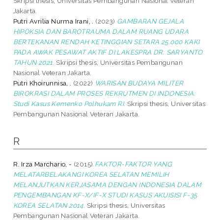
Skripsi thesis, Universitas Pembangunan Nasional Veteran
Jakarta.
Putri Avrilia Nurma Irani, .
(2023)
GAMBARAN GEJALA
HIPOKSIA DAN BAROTRAUMA DALAM RUANG UDARA
BERTEKANAN RENDAH KETINGGIAN SETARA 25.000 KAKI
PADA AWAK PESAWAT AKTIF DI LAKESPRA DR. SARYANTO
TAHUN 2021.
Skripsi thesis, Universitas Pembangunan
Nasional Veteran Jakarta.
Putri Khoirunnisa, .
(2022)
WARISAN BUDAYA MILITER
BIROKRASI DALAM PROSES REKRUTMEN DI INDONESIA:
Studi Kasus Kemenko Polhukam RI.
Skripsi thesis, Universitas
Pembangunan Nasional Veteran Jakarta.
R
R. Irza Marchario, -
(2015)
FAKTOR-FAKTOR YANG
MELATARBELAKANGI KOREA SELATAN MEMILIH
MELANJUTKAN KERJASAMA DENGAN INDONESIA DALAM
PENGEMBANGAN KF-X/IF-X STUDI KASUS AKUISISI F-35
KOREA SELATAN 2014.
Skripsi thesis, Universitas
Pembangunan Nasional Veteran Jakarta.