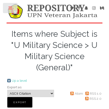
Items where Subject is
"U Military Science > U
Military Science
(General)"
Up a level
Export as
Atom
RSS 1.0
RSS 2.0