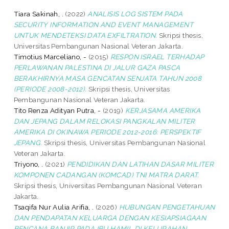
Tiara Sakinah, .
(2022)
ANALISIS LOG SISTEM PADA
SECURITY INFORMATION AND EVENT MANAGEMENT
UNTUK MENDETEKSI DATA EXFILTRATION.
Skripsi thesis,
Universitas Pembangunan Nasional Veteran Jakarta.
Timotius Marceliano, -
(2015)
RESPON ISRAEL TERHADAP
PERLAWANAN PALESTINA DI JALUR GAZA PASCA
BERAKHIRNYA MASA GENCATAN SENJATA TAHUN 2008
(PERIODE 2008-2012).
Skripsi thesis, Universitas
Pembangunan Nasional Veteran Jakarta.
Tito Renza Adityan Putra, -
(2019)
KERJASAMA AMERIKA
DAN JEPANG DALAM RELOKASI PANGKALAN MILITER
AMERIKA DI OKINAWA PERIODE 2012-2016: PERSPEKTIF
JEPANG.
Skripsi thesis, Universitas Pembangunan Nasional
Veteran Jakarta.
Triyono, .
(2021)
PENDIDIKAN DAN LATIHAN DASAR MILITER
KOMPONEN CADANGAN (KOMCAD) TNI MATRA DARAT.
Skripsi thesis, Universitas Pembangunan Nasional Veteran
Jakarta.
Tsaqifa Nur Aulia Arifia, .
(2026)
HUBUNGAN PENGETAHUAN
DAN PENDAPATAN KELUARGA DENGAN KESIAPSIAGAAN
BENCANA BANJIR PADA IBU HAMIL DI KELURAHAN