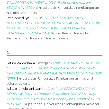
DALAM MENGHAMBAT JAMUR Trichophyton rubrum
SECARA IN VITRO.
Skripsi thesis, Universitas Pembangunan
Nasional Veteran Jakarta.
Ratri Aninditya, -
(2016)
FAKTOR–FAKTOR YANG
BERPENGARUH TERHADAP KEJADIAN KO-INFEKSI TB-HIV
PADA PASIEN HIV DI RSUD BEKASI PADA PERIODE
JANUARI–DESEMBER 2015.
Skripsi thesis, Universitas
Pembangunan Nasional Veteran Jakarta.
S
Safina Ramadhani, .
(2025)
FORMULASI DAN UJI STABILITAS
FISIK SEDIAAN GEL TABIR SURYA NANOPARTIKEL SENG
OKSIDA DAN PENENTUAN NILAI SUN PROTECTION FACTOR
(SPF).
Skripsi thesis, Universitas Pembangunan Nasional
Veteran Jakarta.
Salsabila Febriani Damli, .
(2023)
UJI EFEKTIVITAS DAUN
KEMBANG BULAN (Tithonia diversifolia (Hemsl.) A. Gray)
TERHADAP PERTUMBUHAN Trichophyton rubrum SECARA
IN VITRO.
Skripsi thesis, Universitas Pembangunan Nasional
"Veteran" Jakarta.