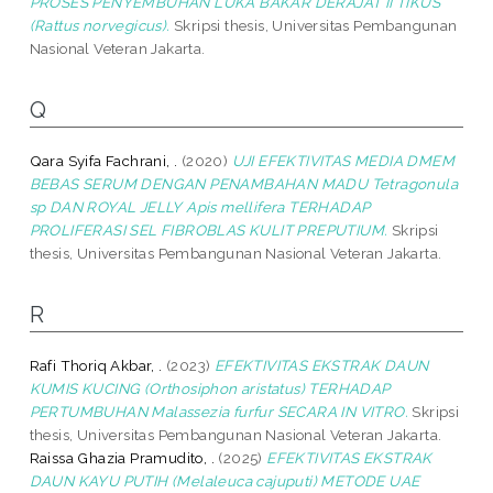
PROSES PENYEMBUHAN LUKA BAKAR DERAJAT II TIKUS
(Rattus norvegicus).
Skripsi thesis, Universitas Pembangunan
Nasional Veteran Jakarta.
Q
Qara Syifa Fachrani, .
(2020)
UJI EFEKTIVITAS MEDIA DMEM
BEBAS SERUM DENGAN PENAMBAHAN MADU Tetragonula
sp DAN ROYAL JELLY Apis mellifera TERHADAP
PROLIFERASI SEL FIBROBLAS KULIT PREPUTIUM.
Skripsi
thesis, Universitas Pembangunan Nasional Veteran Jakarta.
R
Rafi Thoriq Akbar, .
(2023)
EFEKTIVITAS EKSTRAK DAUN
KUMIS KUCING (Orthosiphon aristatus) TERHADAP
PERTUMBUHAN Malassezia furfur SECARA IN VITRO.
Skripsi
thesis, Universitas Pembangunan Nasional Veteran Jakarta.
Raissa Ghazia Pramudito, .
(2025)
EFEKTIVITAS EKSTRAK
DAUN KAYU PUTIH (Melaleuca cajuputi) METODE UAE