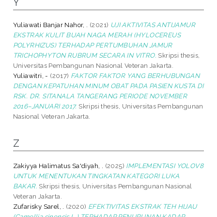
Y
Yuliawati Banjar Nahor, .
(2021)
UJI AKTIVITAS ANTIJAMUR
EKSTRAK KULIT BUAH NAGA MERAH (HYLOCEREUS
POLYRHIZUS) TERHADAP PERTUMBUHAN JAMUR
TRICHOPHYTON RUBRUM SECARA IN VITRO.
Skripsi thesis,
Universitas Pembangunan Nasional Veteran Jakarta.
Yuliawitri, -
(2017)
FAKTOR FAKTOR YANG BERHUBUNGAN
DENGAN KEPATUHAN MINUM OBAT PADA PASIEN KUSTA DI
RSK. DR. SITANALA TANGERANG PERIODE NOVEMBER
2016–JANUARI 2017.
Skripsi thesis, Universitas Pembangunan
Nasional Veteran Jakarta.
Z
Zakiyya Halimatus Sa'diyah, .
(2025)
IMPLEMENTASI YOLOV8
UNTUK MENENTUKAN TINGKATAN KATEGORI LUKA
BAKAR.
Skripsi thesis, Universitas Pembangunan Nasional
Veteran Jakarta.
Zufarisky Sarel, .
(2020)
EFEKTIVITAS EKSTRAK TEH HIJAU
(Camellia sinensis L.) TERHADAP PENURUNAN KADAR