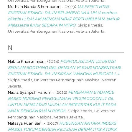
Universitas Pembangunan Nasional Veteran Jakarta.
Muthiah Nahda S Kembaren, .
(2023)
UJI EFEKTIVITAS
EKSTRAK ETANOL DAUN BELIMBING WULUH (Averrhoa
bilimbi L) DALAM MENGHAMBAT PERTUMBUHAN JAMUR
Malassezia furfur SECARA IN VITRO.
Skripsi thesis,
Universitas Pembangunan Nasional Veteran Jakarta.
N
Nabila Khoirunnisa, .
(2024)
FORMULASI DAN UJI IRITASI
SEDIAAN SOOTHING GEL DENGAN VARIASI KONSENTRASI
EKSTRAK ETANOL DAUN SIRSAK (ANNONA MURICATA L.).
Skripsi thesis, Universitas Pembangunan Nasional Veteran
Jakarta.
Nadia Syaripah Hanum, .
(2022)
PENERAPAN EVIDANCE
BASED NURSING PENGGUNAAN VIRGIN COCONUT OIL
UNTUK MENGATASI MASALAH INTEGRITAS KULIT PADA
ANAK DENGAN RUAM POPOK.
Skripsi thesis, Universitas
Pembangunan Nasional Veteran Jakarta.
Natasya Puan Sari, -
(2017)
HUBUNGAN ANTARA INDEKS
MASSA TUBUH DENGAN KEJADIAN DERMATITIS ATOPIK