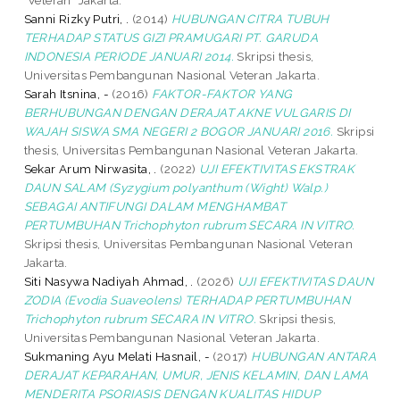
Sanni Rizky Putri, .
(2014)
HUBUNGAN CITRA TUBUH
TERHADAP STATUS GIZI PRAMUGARI PT. GARUDA
INDONESIA PERIODE JANUARI 2014.
Skripsi thesis,
Universitas Pembangunan Nasional Veteran Jakarta.
Sarah Itsnina, -
(2016)
FAKTOR-FAKTOR YANG
BERHUBUNGAN DENGAN DERAJAT AKNE VULGARIS DI
WAJAH SISWA SMA NEGERI 2 BOGOR JANUARI 2016.
Skripsi
thesis, Universitas Pembangunan Nasional Veteran Jakarta.
Sekar Arum Nirwasita, .
(2022)
UJI EFEKTIVITAS EKSTRAK
DAUN SALAM (Syzygium polyanthum (Wight) Walp.)
SEBAGAI ANTIFUNGI DALAM MENGHAMBAT
PERTUMBUHAN Trichophyton rubrum SECARA IN VITRO.
Skripsi thesis, Universitas Pembangunan Nasional Veteran
Jakarta.
Siti Nasywa Nadiyah Ahmad, .
(2026)
UJI EFEKTIVITAS DAUN
ZODIA (Evodia Suaveolens) TERHADAP PERTUMBUHAN
Trichophyton rubrum SECARA IN VITRO.
Skripsi thesis,
Universitas Pembangunan Nasional Veteran Jakarta.
Sukmaning Ayu Melati Hasnail, -
(2017)
HUBUNGAN ANTARA
DERAJAT KEPARAHAN, UMUR, JENIS KELAMIN, DAN LAMA
MENDERITA PSORIASIS DENGAN KUALITAS HIDUP