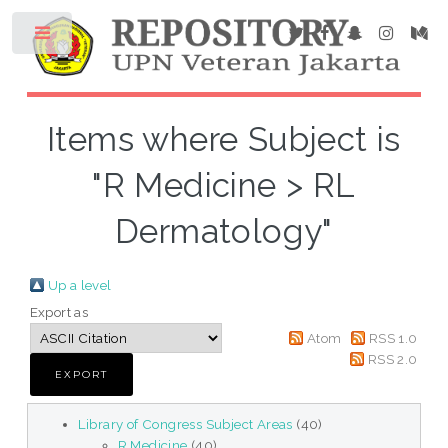
Items where Subject is
"R Medicine > RL
Dermatology"
Up a level
Export as
Atom
RSS 1.0
RSS 2.0
Library of Congress Subject Areas
(40)
R Medicine
(40)