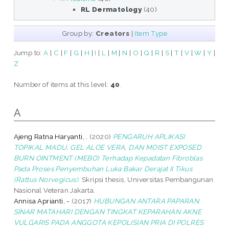
RL Dermatology
(40)
Group by:
Creators
|
Item Type
Jump to:
A
|
C
|
F
|
G
|
H
|
I
|
L
|
M
|
N
|
O
|
Q
|
R
|
S
|
T
|
V
|
W
|
Y
|
Z
Number of items at this level:
40
.
A
Ajeng Ratna Haryanti, .
(2020)
PENGARUH APLIKASI
TOPIKAL MADU, GEL ALOE VERA, DAN MOIST EXPOSED
BURN OINTMENT (MEBO) Terhadap Kepadatan Fibroblas
Pada Proses Penyembuhan Luka Bakar Derajat II Tikus
(Rattus Norvegicus).
Skripsi thesis, Universitas Pembangunan
Nasional Veteran Jakarta.
Annisa Aprianti, -
(2017)
HUBUNGAN ANTARA PAPARAN
SINAR MATAHARI DENGAN TINGKAT KEPARAHAN AKNE
VULGARIS PADA ANGGOTA KEPOLISIAN PRIA DI POLRES