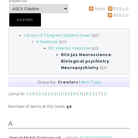
Export as
Atom
RSS 1.0
RSS 2.0
Library of Congress Subject Areas
(50)
R Medicine
(50)
RC Internal medicine
(50)
RC0321 Neuroscience.
Biological psychiatry.
Neuropsychiatry
(50)
Group by:
Creators
|
Item Type
Jump to:
A
|
B
|
D
|
E
|
G
|
H
|
I
|
K
|
M
|
N
|
R
|
S
|
T
|
Z
Number of items at this level:
50
.
A
Ahmad Mahdi Rezkiansyah, .
(2023)
KARAKTERISTIK