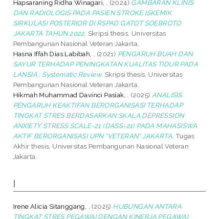
Hapsaraning Ridha Winagari, .
(2024)
GAMBARAN KLINIS
DAN RADIOLOGIS PADA PASIEN STROKE ISKEMIK
SIRKULASI POSTERIOR DI RSPAD GATOT SOEBROTO
JAKARTA TAHUN 2022.
Skripsi thesis, Universitas
Pembangunan Nasional Veteran Jakarta.
Hasna Iffah Dias Labibah, .
(2021)
PENGARUH BUAH DAN
SAYUR TERHADAP PENINGKATAN KUALITAS TIDUR PADA
LANSIA : Systematic Review.
Skripsi thesis, Universitas
Pembangunan Nasional Veteran Jakarta.
Hikmah Muhammad Davinci Pasiak, .
(2025)
ANALISIS
PENGARUH KEAKTIFAN BERORGANISASI TERHADAP
TINGKAT STRES BERDASARKAN SKALA DEPRESSION
ANXIETY STRESS SCALE-21 (DASS-21) PADA MAHASISWA
AKTIF BERORGANISASI UPN “VETERAN” JAKARTA.
Tugas
Akhir thesis, Universitas Pembangunan Nasional Veteran
Jakarta.
I
Irene Alicia Sitanggang, .
(2025)
HUBUNGAN ANTARA
TINGKAT STRES PEGAWAI DENGAN KINERJA PEGAWAI