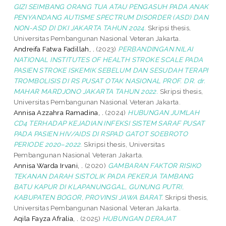
GIZI SEIMBANG ORANG TUA ATAU PENGASUH PADA ANAK
PENYANDANG AUTISME SPECTRUM DISORDER (ASD) DAN
NON-ASD DI DKI JAKARTA TAHUN 2024.
Skripsi thesis,
Universitas Pembangunan Nasional Veteran Jakarta.
Andreifa Fatwa Fadillah, .
(2023)
PERBANDINGAN NILAI
NATIONAL INSTITUTES OF HEALTH STROKE SCALE PADA
PASIEN STROKE ISKEMIK SEBELUM DAN SESUDAH TERAPI
TROMBOLISIS DI RS PUSAT OTAK NASIONAL PROF. DR. dr.
MAHAR MARDJONO JAKARTA TAHUN 2022.
Skripsi thesis,
Universitas Pembangunan Nasional Veteran Jakarta.
Annisa Azzahra Ramadina, .
(2024)
HUBUNGAN JUMLAH
CD4 TERHADAP KEJADIAN INFEKSI SISTEM SARAF PUSAT
PADA PASIEN HIV/AIDS DI RSPAD GATOT SOEBROTO
PERIODE 2020–2022.
Skripsi thesis, Universitas
Pembangunan Nasional Veteran Jakarta.
Annisa Warda Irvani, .
(2020)
GAMBARAN FAKTOR RISIKO
TEKANAN DARAH SISTOLIK PADA PEKERJA TAMBANG
BATU KAPUR DI KLAPANUNGGAL, GUNUNG PUTRI,
KABUPATEN BOGOR, PROVINSI JAWA BARAT.
Skripsi thesis,
Universitas Pembangunan Nasional Veteran Jakarta.
Aqila Fayza Afralia, .
(2025)
HUBUNGAN DERAJAT