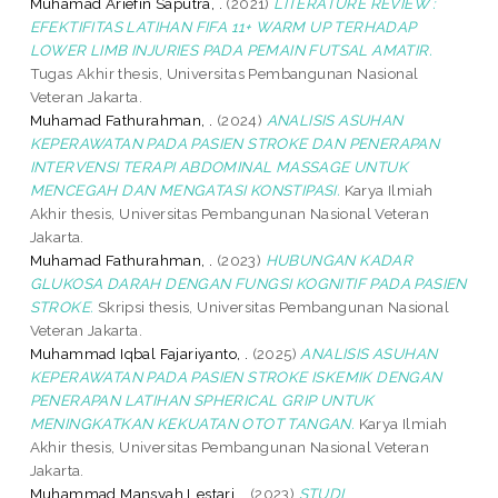
Muhamad Ariefin Saputra, .
(2021)
LITERATURE REVIEW :
EFEKTIFITAS LATIHAN FIFA 11+ WARM UP TERHADAP
LOWER LIMB INJURIES PADA PEMAIN FUTSAL AMATIR.
Tugas Akhir thesis, Universitas Pembangunan Nasional
Veteran Jakarta.
Muhamad Fathurahman, .
(2024)
ANALISIS ASUHAN
KEPERAWATAN PADA PASIEN STROKE DAN PENERAPAN
INTERVENSI TERAPI ABDOMINAL MASSAGE UNTUK
MENCEGAH DAN MENGATASI KONSTIPASI.
Karya Ilmiah
Akhir thesis, Universitas Pembangunan Nasional Veteran
Jakarta.
Muhamad Fathurahman, .
(2023)
HUBUNGAN KADAR
GLUKOSA DARAH DENGAN FUNGSI KOGNITIF PADA PASIEN
STROKE.
Skripsi thesis, Universitas Pembangunan Nasional
Veteran Jakarta.
Muhammad Iqbal Fajariyanto, .
(2025)
ANALISIS ASUHAN
KEPERAWATAN PADA PASIEN STROKE ISKEMIK DENGAN
PENERAPAN LATIHAN SPHERICAL GRIP UNTUK
MENINGKATKAN KEKUATAN OTOT TANGAN.
Karya Ilmiah
Akhir thesis, Universitas Pembangunan Nasional Veteran
Jakarta.
Muhammad Mansyah Lestari, .
(2023)
STUDI