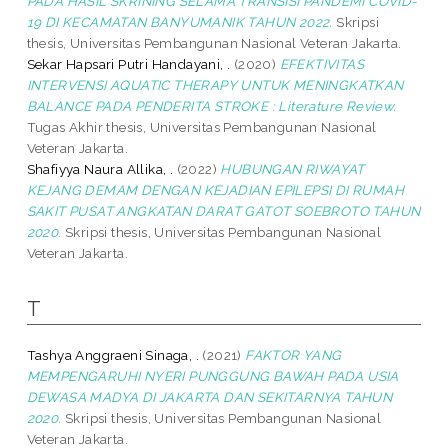
PADA HASIL SKRINING SELAMA TRANSISI PANDEMI COVID-
19 DI KECAMATAN BANYUMANIK TAHUN 2022.
Skripsi
thesis, Universitas Pembangunan Nasional Veteran Jakarta.
Sekar Hapsari Putri Handayani, .
(2020)
EFEKTIVITAS
INTERVENSI AQUATIC THERAPY UNTUK MENINGKATKAN
BALANCE PADA PENDERITA STROKE : Literature Review.
Tugas Akhir thesis, Universitas Pembangunan Nasional
Veteran Jakarta.
Shafiyya Naura Allika, .
(2022)
HUBUNGAN RIWAYAT
KEJANG DEMAM DENGAN KEJADIAN EPILEPSI DI RUMAH
SAKIT PUSAT ANGKATAN DARAT GATOT SOEBROTO TAHUN
2020.
Skripsi thesis, Universitas Pembangunan Nasional
Veteran Jakarta.
T
Tashya Anggraeni Sinaga, .
(2021)
FAKTOR YANG
MEMPENGARUHI NYERI PUNGGUNG BAWAH PADA USIA
DEWASA MADYA DI JAKARTA DAN SEKITARNYA TAHUN
2020.
Skripsi thesis, Universitas Pembangunan Nasional
Veteran Jakarta.