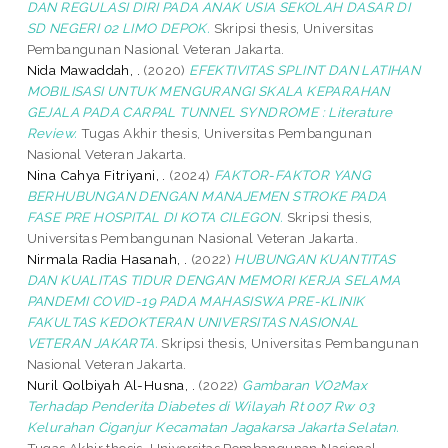
DAN REGULASI DIRI PADA ANAK USIA SEKOLAH DASAR DI
SD NEGERI 02 LIMO DEPOK.
Skripsi thesis, Universitas
Pembangunan Nasional Veteran Jakarta.
Nida Mawaddah, .
(2020)
EFEKTIVITAS SPLINT DAN LATIHAN
MOBILISASI UNTUK MENGURANGI SKALA KEPARAHAN
GEJALA PADA CARPAL TUNNEL SYNDROME : Literature
Review.
Tugas Akhir thesis, Universitas Pembangunan
Nasional Veteran Jakarta.
Nina Cahya Fitriyani, .
(2024)
FAKTOR-FAKTOR YANG
BERHUBUNGAN DENGAN MANAJEMEN STROKE PADA
FASE PRE HOSPITAL DI KOTA CILEGON.
Skripsi thesis,
Universitas Pembangunan Nasional Veteran Jakarta.
Nirmala Radia Hasanah, .
(2022)
HUBUNGAN KUANTITAS
DAN KUALITAS TIDUR DENGAN MEMORI KERJA SELAMA
PANDEMI COVID-19 PADA MAHASISWA PRE-KLINIK
FAKULTAS KEDOKTERAN UNIVERSITAS NASIONAL
VETERAN JAKARTA.
Skripsi thesis, Universitas Pembangunan
Nasional Veteran Jakarta.
Nuril Qolbiyah Al-Husna, .
(2022)
Gambaran VO2Max
Terhadap Penderita Diabetes di Wilayah Rt 007 Rw 03
Kelurahan Ciganjur Kecamatan Jagakarsa Jakarta Selatan.
Tugas Akhir thesis, Universitas Pembangunan Nasional