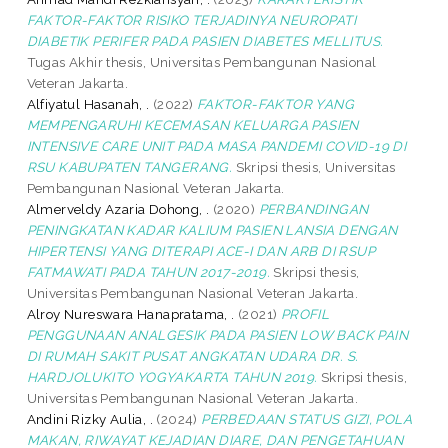
FAKTOR-FAKTOR RISIKO TERJADINYA NEUROPATI
DIABETIK PERIFER PADA PASIEN DIABETES MELLITUS.
Tugas Akhir thesis, Universitas Pembangunan Nasional
Veteran Jakarta.
Alfiyatul Hasanah, .
(2022)
FAKTOR-FAKTOR YANG
MEMPENGARUHI KECEMASAN KELUARGA PASIEN
INTENSIVE CARE UNIT PADA MASA PANDEMI COVID-19 DI
RSU KABUPATEN TANGERANG.
Skripsi thesis, Universitas
Pembangunan Nasional Veteran Jakarta.
Almerveldy Azaria Dohong, .
(2020)
PERBANDINGAN
PENINGKATAN KADAR KALIUM PASIEN LANSIA DENGAN
HIPERTENSI YANG DITERAPI ACE-I DAN ARB DI RSUP
FATMAWATI PADA TAHUN 2017-2019.
Skripsi thesis,
Universitas Pembangunan Nasional Veteran Jakarta.
Alroy Nureswara Hanapratama, .
(2021)
PROFIL
PENGGUNAAN ANALGESIK PADA PASIEN LOW BACK PAIN
DI RUMAH SAKIT PUSAT ANGKATAN UDARA DR. S.
HARDJOLUKITO YOGYAKARTA TAHUN 2019.
Skripsi thesis,
Universitas Pembangunan Nasional Veteran Jakarta.
Andini Rizky Aulia, .
(2024)
PERBEDAAN STATUS GIZI, POLA
MAKAN, RIWAYAT KEJADIAN DIARE, DAN PENGETAHUAN