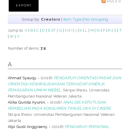
RSS 2.0
Group by:
Creators
|
Item Type
|
No Grouping
Jump to:
A
|
B
|
C
|
D
|
E
|
F
|
G
|
H
|
I
|
J
|
K
|
L
|
M
|
N
|
P
|
R
|
S
|
T
|
W
|
Y
Number of items:
72
.
A
Ahmad Syauqy, -
(2018)
PENGARUH ORIENTASI PASAR DAN
ORIENTASI KEWIRAUSAHAAN TERHADAP KINERJA
PEMASARAN UMKM MEBEL.
Skripsi thesis, Universitas
Pembangunan Nasional Veteran Jakarta.
Alika Qurota Ayunin, -
(2018)
ANALISIS KEPUTUSAN
PEMBELIAN PADA KONSUMEN TRAVELOKA DI CINERE.
Skripsi thesis, Universitas Pembangunan Nasional Veteran
Jakarta.
Alpi Gusti Anggraeny, -
(2018)
PENGARUH PERSONAL