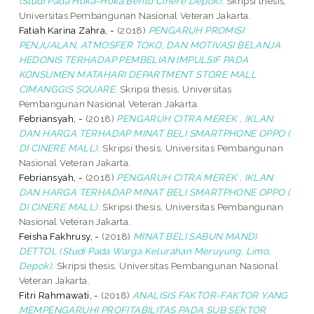
(Studi Pada Hoka-Hoka Bento Cinere Depok).
Skripsi thesis,
Universitas Pembangunan Nasional Veteran Jakarta.
Fatiah Karina Zahra, -
(2018)
PENGARUH PROMISI
PENJUALAN, ATMOSFER TOKO, DAN MOTIVASI BELANJA
HEDONIS TERHADAP PEMBELIAN IMPULSIF PADA
KONSUMEN MATAHARI DEPARTMENT STORE MALL
CIMANGGIS SQUARE.
Skripsi thesis, Universitas
Pembangunan Nasional Veteran Jakarta.
Febriansyah, -
(2018)
PENGARUH CITRA MEREK , IKLAN
DAN HARGA TERHADAP MINAT BELI SMARTPHONE OPPO (
DI CINERE MALL).
Skripsi thesis, Universitas Pembangunan
Nasional Veteran Jakarta.
Febriansyah, -
(2018)
PENGARUH CITRA MEREK , IKLAN
DAN HARGA TERHADAP MINAT BELI SMARTPHONE OPPO (
DI CINERE MALL).
Skripsi thesis, Universitas Pembangunan
Nasional Veteran Jakarta.
Feisha Fakhrusy, -
(2018)
MINAT BELI SABUN MANDI
DETTOL (Studi Pada Warga Kelurahan Meruyung, Limo,
Depok).
Skripsi thesis, Universitas Pembangunan Nasional
Veteran Jakarta.
Fitri Rahmawati, -
(2018)
ANALISIS FAKTOR-FAKTOR YANG
MEMPENGARUHI PROFITABILITAS PADA SUB SEKTOR