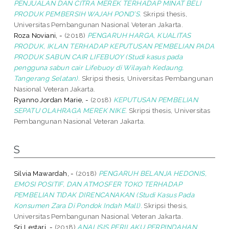
PENJUALAN DAN CITRA MEREK TERHADAP MINAT BELI
PRODUK PEMBERSIH WAJAH POND’S.
Skripsi thesis,
Universitas Pembangunan Nasional Veteran Jakarta.
Roza Noviani, -
(2018)
PENGARUH HARGA, KUALITAS
PRODUK, IKLAN TERHADAP KEPUTUSAN PEMBELIAN PADA
PRODUK SABUN CAIR LIFEBUOY (Studi kasus pada
pengguna sabun cair Lifebuoy di Wilayah Kedaung,
Tangerang Selatan).
Skripsi thesis, Universitas Pembangunan
Nasional Veteran Jakarta.
Ryanno Jordan Marie, -
(2018)
KEPUTUSAN PEMBELIAN
SEPATU OLAHRAGA MEREK NIKE.
Skripsi thesis, Universitas
Pembangunan Nasional Veteran Jakarta.
S
Silvia Mawardah, -
(2018)
PENGARUH BELANJA HEDONIS,
EMOSI POSITIF, DAN ATMOSFER TOKO TERHADAP
PEMBELIAN TIDAK DIRENCANAKAN (Studi Kasus Pada
Konsumen Zara Di Pondok Indah Mall).
Skripsi thesis,
Universitas Pembangunan Nasional Veteran Jakarta.
Sri Lestari, -
(2018)
ANALISIS PERILAKU PERPINDAHAN