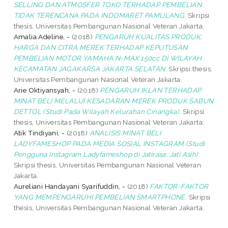
SELLING DAN ATMOSFER TOKO TERHADAP PEMBELIAN
TIDAK TERENCANA PADA INDOMARET PAMULANG.
Skripsi
thesis, Universitas Pembangunan Nasional Veteran Jakarta.
Amalia Adeline, -
(2018)
PENGARUH KUALITAS PRODUK,
HARGA DAN CITRA MEREK TERHADAP KEPUTUSAN
PEMBELIAN MOTOR YAMAHA N-MAX 150cc DI WILAYAH
KECAMATAN JAGAKARSA JAKARTA SELATAN.
Skripsi thesis,
Universitas Pembangunan Nasional Veteran Jakarta.
Arie Oktiyansyah, -
(2018)
PENGARUH IKLAN TERHADAP
MINAT BELI MELALUI KESADARAN MEREK PRODUK SABUN
DETTOL (Studi Pada Wilayah Kelurahan Cinangka).
Skripsi
thesis, Universitas Pembangunan Nasional Veteran Jakarta.
Atik Tindiyani, -
(2018)
ANALISIS MINAT BELI
LADYFAMESHOP PADA MEDIA SOSIAL INSTAGRAM (Studi
Pengguna Instagram Ladyfameshop di Jatirasa, Jati Asih).
Skripsi thesis, Universitas Pembangunan Nasional Veteran
Jakarta.
Aureliani Handayani Syarifuddin, -
(2018)
FAKTOR-FAKTOR
YANG MEMPENGARUHI PEMBELIAN SMARTPHONE.
Skripsi
thesis, Universitas Pembangunan Nasional Veteran Jakarta.