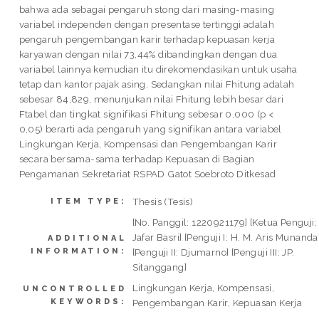
bahwa ada sebagai pengaruh stong dari masing-masing
variabel independen dengan presentase tertinggi adalah
pengaruh pengembangan karir terhadap kepuasan kerja
karyawan dengan nilai 73,44% dibandingkan dengan dua
variabel lainnya kemudian itu direkomendasikan untuk usaha
tetap dan kantor pajak asing. Sedangkan nilai Fhitung adalah
sebesar 84,829, menunjukan nilai Fhitung lebih besar dari
Ftabel dan tingkat signifikasi Fhitung sebesar 0,000 (p <
0,05) berarti ada pengaruh yang signifikan antara variabel
Lingkungan Kerja, Kompensasi dan Pengembangan Karir
secara bersama-sama terhadap Kepuasan di Bagian
Pengamanan Sekretariat RSPAD Gatot Soebroto Ditkesad
Thesis (Tesis)
ITEM TYPE:
[No. Panggil: 1220921179] [Ketua Penguji:
Jafar Basri] [Penguji I: H. M. Aris Munanda
ADDITIONAL
INFORMATION:
[Penguji II: Djumarno] [Penguji III: JP.
Sitanggang]
Lingkungan Kerja, Kompensasi,
UNCONTROLLED
KEYWORDS:
Pengembangan Karir, Kepuasan Kerja