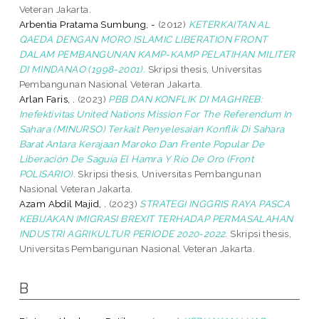
Veteran Jakarta.
Arbentia Pratama Sumbung, -
(2012)
KETERKAITAN AL
QAEDA DENGAN MORO ISLAMIC LIBERATION FRONT
DALAM PEMBANGUNAN KAMP-KAMP PELATIHAN MILITER
DI MINDANAO (1998-2001).
Skripsi thesis, Universitas
Pembangunan Nasional Veteran Jakarta.
Arlan Faris, .
(2023)
PBB DAN KONFLIK DI MAGHREB:
Inefektivitas United Nations Mission For The Referendum In
Sahara (MINURSO) Terkait Penyelesaian Konflik Di Sahara
Barat Antara Kerajaan Maroko Dan Frente Popular De
Liberación De Saguía El Hamra Y Río De Oro (Front
POLISARIO).
Skripsi thesis, Universitas Pembangunan
Nasional Veteran Jakarta.
Azam Abdil Majid, .
(2023)
STRATEGI INGGRIS RAYA PASCA
KEBIJAKAN IMIGRASI BREXIT TERHADAP PERMASALAHAN
INDUSTRI AGRIKULTUR PERIODE 2020-2022.
Skripsi thesis,
Universitas Pembangunan Nasional Veteran Jakarta.
B