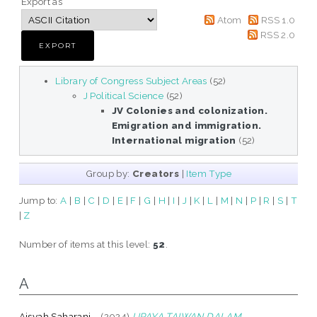
Export as
Atom
RSS 1.0
RSS 2.0
Library of Congress Subject Areas
(52)
J Political Science
(52)
JV Colonies and colonization.
Emigration and immigration.
International migration
(52)
Group by:
Creators
|
Item Type
Jump to:
A
|
B
|
C
|
D
|
E
|
F
|
G
|
H
|
I
|
J
|
K
|
L
|
M
|
N
|
P
|
R
|
S
|
T
|
Z
Number of items at this level:
52
.
A
Aisyah Saharani, .
(2024)
UPAYA TAIWAN DALAM