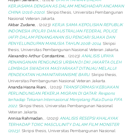
KERJASAMA DENGAN AS DALAM MENGHADAPI ANCAMAN
CHINA (2016-2020).
Skripsi thesis, Universitas Pembangunan
Nasional Veteran Jakarta.
Akbar Zudane, .
(2023)
KERJA SAMA KEPOLISIAN REPUBLIK
INDONESIA (POLRI) DAN AUSTRALIAN FEDERAL POLICE
(AFP) DALAM PENANGANAN ISU PENCARI SUAKA DAN
PENYELUNDUPAN MANUSIA TAHUN 2008-2014.
Skripsi
thesis, Universitas Pembangunan Nasional Veteran Jakarta.
Alexandro Arthur Constantine, .
(2023)
ANALISIS UPAYA
PENANGANAN PENGUNGSI URBAN DI DKI JAKARTA OLEH
LEMBAGA SWADAYA MASYARAKAT DITINJAU MELALUI
PENDEKATAN HUMANITARIANISME BARU.
Skripsi thesis,
Universitas Pembangunan Nasional Veteran Jakarta.
Ananda Hasna Riani, .
(2025)
TRANSFORMASI KEBIJAKAN
PERLINDUNGAN PEKERJA MIGRAN DI QATAR: Respons
terhadap Tekanan Internasional Menjelang Piala Dunia FIFA
2022.
Skripsi thesis, Universitas Pembangunan Nasional
Veteran Jakarta.
Annisa Rahmadan, .
(2025)
ANALISIS RESEPSI KHALAYAK
TERHADAP TOXIC MASCULINITY DALAM FILM MONSTER
(2023).
Skripsi thesis, Universitas Pembangunan Nasional