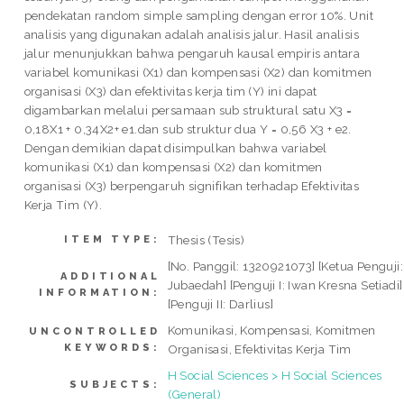
pendekatan random simple sampling dengan error 10%. Unit
analisis yang digunakan adalah analisis jalur. Hasil analisis
jalur menunjukkan bahwa pengaruh kausal empiris antara
variabel komunikasi (X1) dan kompensasi (X2) dan komitmen
organisasi (X3) dan efektivitas kerja tim (Y) ini dapat
digambarkan melalui persamaan sub struktural satu X3 =
0,18X1 + 0,34X2+ e1.dan sub struktur dua Y = 0,56 X3 + e2.
Dengan demikian dapat disimpulkan bahwa variabel
komunikasi (X1) dan kompensasi (X2) dan komitmen
organisasi (X3) berpengaruh signifikan terhadap Efektivitas
Kerja Tim (Y).
Thesis (Tesis)
ITEM TYPE:
[No. Panggil: 1320921073] [Ketua Penguji:
ADDITIONAL
Jubaedah] [Penguji I: Iwan Kresna Setiadi]
INFORMATION:
[Penguji II: Darlius]
Komunikasi, Kompensasi, Komitmen
UNCONTROLLED
KEYWORDS:
Organisasi, Efektivitas Kerja Tim
H Social Sciences > H Social Sciences
SUBJECTS:
(General)