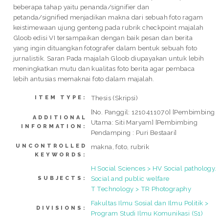
beberapa tahap yaitu penanda/signifier dan
petanda/signified menjadikan makna dari sebuah foto ragam
keistimewaan ujung genteng pada rubrik checkpoint majalah
Gloob edisi VI tersampaikan dengan baik pesan dan berita
yang ingin dituangkan fotografer dalam bentuk sebuah foto
jurnalistik. Saran Pada majalah Gloob diupayakan untuk lebih
meningkatkan mutu dan kualitas foto berita agar pembaca
lebih antusias memaknai foto dalam majalah.
Thesis (Skripsi)
ITEM TYPE:
[No. Panggil: 1210411070] [Pembimbing
ADDITIONAL
Utama: Siti Maryam] [Pembimbing
INFORMATION:
Pendamping : Puri Bestaari]
UNCONTROLLED
makna, foto, rubrik
KEYWORDS:
H Social Sciences > HV Social pathology.
Social and public welfare
SUBJECTS:
T Technology > TR Photography
Fakultas Ilmu Sosial dan Ilmu Politik >
DIVISIONS:
Program Studi Ilmu Komunikasi (S1)