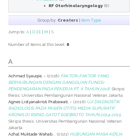
RF Otorhinolaryngology
(8)
Group by:
Creators
|
Item Type
Jump to:
A
|
D
|
E
|
M
|
S
Number of items at this level:
8
.
A
Achmad Syauqie, -
(2018)
FAKTOR-FAKTOR YANG
BERHUBUNGAN DENGAN GANGGUAN FUNGSI
PENDENGARAN PADA PEKERJA PT. X TAHUN 2018.
Skripsi
thesis, Universitas Pembangunan Nasional Veteran Jakarta.
Agnes Listyanakristi Prabawati, -
(2016)
UJI DIAGNOSTIK
RADIOLOGIS PADA PASIEN OTITIS MEDIA SUPURATIF
KRONIS DI RSPAD GATOT SOEBROTO TAHUN 2014-2015.
Skripsi thesis, Universitas Pembangunan Nasional Veteran
Jakarta.
Azhal Muktade Wahab, .
(2021)
HUBUNGAN MASA KERJA