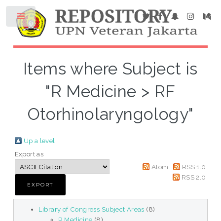
Items where Subject is
"R Medicine > RF
Otorhinolaryngology"
Up a level
Export as
Atom
RSS 1.0
RSS 2.0
Library of Congress Subject Areas
(8)
R Medicine
(8)