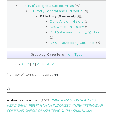
Library of Congress Subject Areas
(19)
D History General and Old World
(19)
D History (General)
(19)
D051 Ancient History
(2)
D204 Modern History
(1)
D839 Post-war History, 1945 on
(1)
D880 Developing Countries
(7)
Group by:
Creators
|
Item Type
Jump to:
A
|
C
|
D
|
K
|
M
|
P
|
R
Number of items at this level:
11
.
A
Aditya Eka Sasmita, .
(2022)
IMPLIKASI GEOSTRATEGIS
KERJASAMA PERTAHANAN INDONESIA-TURKI TERHADAP
POSISI INDONESIA DI ASIA TENGGARA : Studi Kasus