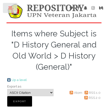
Items where Subject is
"D History General and
Old World > D History
(General)"
Up a level
Export as
Atom
RSS 1.0
RSS 2.0