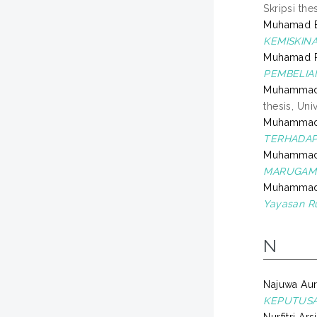
Skripsi the
Muhamad E
KEMISKINA
Muhamad R
PEMBELIA
Muhammad 
thesis, Un
Muhammad 
TERHADAP
Muhammad F
MARUGAME
Muhammad 
Yayasan R
N
Najuwa Aure
KEPUTUSA