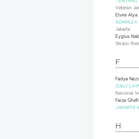
TENTANG K
Veteran Jak
Elvira Alya 
KOMPLEK 
Jakarta.
Eyglus Nab
Skripsi the
F
Fadya Nazwa
DAILY LIV
Nasional Ve
Faiza Ghefi
JAKARTA M
H