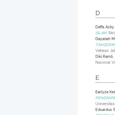
D
Daffa Azky 
ISLAM.
Skri
Dayanah Mu
TANGERAN
Veteran Jak
Diki Ramli, 
Nasional Ve
E
Earlyza Kei
PENERAPA
Universita
Eduardus Su