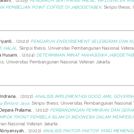
raini, .
(2025)
PENGARUH SERTIFIKASI HALAL, INFLUENCER M
N PEMBELIAN POINT COFFEE DI JABODETABEK.
Skripsi thesis,
yanti, .
(2022)
PENGARUH ENDORSEMENT SELEBGRAM DAN KUA
E HALAL.
Skripsi thesis, Universitas Pembangunan Nasional Vetera
 Husaini, .
(2024)
DETERMINAN MINAT MAHASISWA JABODETABE
sis, Universitas Pembangunan Nasional Veteran Jakarta.
ndriana, .
(2022)
ANALISIS IMPLEMENTASI GOOD AMIL GOVERNAN
a Bintaro Jaya.
Skripsi thesis, Universitas Pembangunan Nasional 
epara Pratama, .
(2022)
PERBANDINGAN PEMIKIRAN DAN GERA
MPOK FRONT PEMBELA ISLAM DI INDONESIA DALAM MEMPERJU
n Nasional Veteran Jakarta.
riyansyah, .
(2022)
ANALISIS FAKTOR-FAKTOR YANG MEMENGA