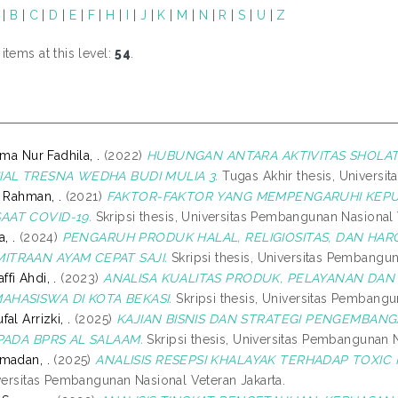
|
B
|
C
|
D
|
E
|
F
|
H
|
I
|
J
|
K
|
M
|
N
|
R
|
S
|
U
|
Z
tems at this level:
54
.
ama Nur Fadhila, .
(2022)
HUBUNGAN ANTARA AKTIVITAS SHOLA
IAL TRESNA WEDHA BUDI MULIA 3.
Tugas Akhir thesis, Universi
r Rahman, .
(2021)
FAKTOR-FAKTOR YANG MEMPENGARUHI KEPU
AAT COVID-19.
Skripsi thesis, Universitas Pembangunan Nasional 
, .
(2024)
PENGARUH PRODUK HALAL, RELIGIOSITAS, DAN HA
ITRAAN AYAM CEPAT SAJI.
Skripsi thesis, Universitas Pembangun
fi Ahdi, .
(2023)
ANALISA KUALITAS PRODUK, PELAYANAN DAN
AHASISWA DI KOTA BEKASI.
Skripsi thesis, Universitas Pembangu
al Arrizki, .
(2025)
KAJIAN BISNIS DAN STRATEGI PENGEMBAN
 PADA BPRS AL SALAAM.
Skripsi thesis, Universitas Pembangunan N
madan, .
(2025)
ANALISIS RESEPSI KHALAYAK TERHADAP TOXIC 
iversitas Pembangunan Nasional Veteran Jakarta.