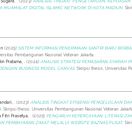
Sugara, .
(2023)
ANALISIS TINGKAT PENGETAHUAN, KEPUASAN
 MUAMALAT DIGITAL ISLAMIC NETWORK DI KOTA MADIUN.
Skri
in
(2025)
SISTEM INFORMASI PENERIMAAN SANTRI BARU BERBA
iversitas Pembangunan Nasional Veteran Jakarta.
in Pratama, .
(2024)
ANALISIS STRATEGI PEMASARAN SYARIAH
N DENGAN BUSINESS MODEL CANVAS.
Skripsi thesis, Universitas
ndari, .
(2023)
ANALISIS TINGKAT EFISIENSI PENGELOLAAN DA
.
Skripsi thesis, Universitas Pembangunan Nasional Veteran Jakart
Fitri Prasetya, .
(2025)
PENGARUH KEPERCAYAAN, LITERASI ZA
N PEMBAYARAN ZAKAT MELALUI WEBSITE BAZNAS PUSAT.
Skri