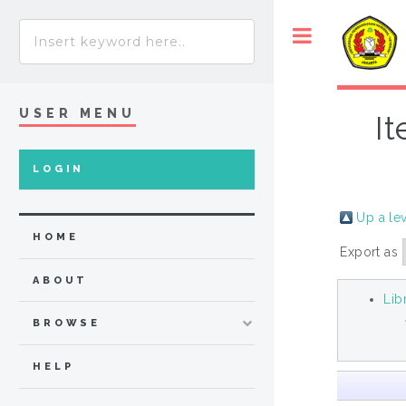
USER MENU
It
LOGIN
Up a le
HOME
Export as
ABOUT
Lib
BROWSE
HELP