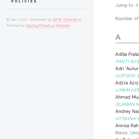
POLICIES
Jump to:
A
Number of i
© Nov 2017 - Powered by
APW Themes
&
Theme by
Agung Prasetyo Wibowo
.
A
Aditia Prat
PANTI SOS
Adri 'Aunu
GOFOOD S
Adzra Aziza
UMKM KEM
Ahmad Muaf
QURBAN M
Andrey Nauf
ISTISHNA’
Annisa Rah
thesis, Un