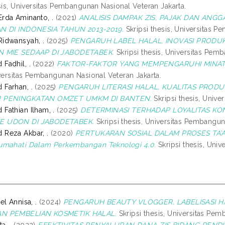
sis, Universitas Pembangunan Nasional Veteran Jakarta.
rda Aminanto, .
(2021)
ANALISIS DAMPAK ZIS, PAJAK DAN ANG
N DI INDONESIA TAHUN 2013-2019.
Skripsi thesis, Universitas P
idwansyah, .
(2025)
PENGARUH LABEL HALAL, INOVASI PROD
N MIE SEDAAP DI JABODETABEK.
Skripsi thesis, Universitas Pem
Fadhil, .
(2022)
FAKTOR-FAKTOR YANG MEMPENGARUHI MINAT
iversitas Pembangunan Nasional Veteran Jakarta.
Farhan, .
(2025)
PENGARUH LITERASI HALAL, KUALITAS PRODUK
 PENINGKATAN OMZET UMKM DI BANTEN.
Skripsi thesis, Unive
athian Ilham, .
(2025)
DETERMINASI TERHADAP LOYALITAS K
 UDON DI JABODETABEK.
Skripsi thesis, Universitas Pembangun
Reza Akbar, .
(2020)
PERTUKARAN SOSIAL DALAM PROSES TA’ARU
umahati Dalam Perkembangan Teknologi 4.0.
Skripsi thesis, Uni
l Annisa, .
(2024)
PENGARUH BEAUTY VLOGGER, LABELISASI 
N PEMBELIAN KOSMETIK HALAL.
Skripsi thesis, Universitas Pem