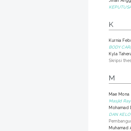
Jihan Angga
KEPUTUSA
K
Kurnia Febri
BODY CAR
Kyla Tahera
Skripsi the
M
Mae Mona I
Masjid Ray
Mohamad D
DAN KELO
Pembanguna
Muhamad Ab