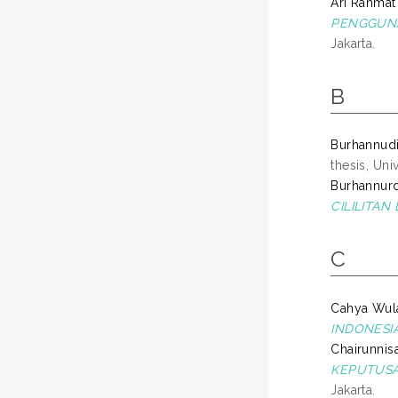
Ari Rahmat 
PENGGUNA
Jakarta.
B
Burhannud
thesis, Un
Burhannurd
CILILITA
C
Cahya Wula
INDONESIA
Chairunnisa 
KEPUTUSA
Jakarta.