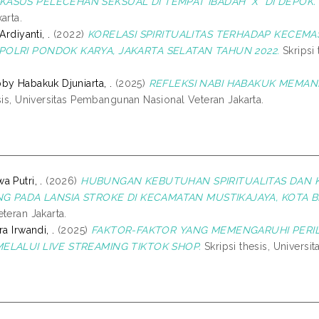
ASUS PELECEHAN SEKSUAL DI TEMPAT IBADAH "X" DI DEPOK.
arta.
Ardiyanti, .
(2022)
KORELASI SPIRITUALITAS TERHADAP KECEM
POLRI PONDOK KARYA, JAKARTA SELATAN TAHUN 2022.
Skripsi
by Habakuk Djuniarta, .
(2025)
REFLEKSI NABI HABAKUK MEMAN
sis, Universitas Pembangunan Nasional Veteran Jakarta.
 Putri, .
(2026)
HUBUNGAN KEBUTUHAN SPIRITUALITAS DAN K
ING PADA LANSIA STROKE DI KECAMATAN MUSTIKAJAYA, KOTA B
teran Jakarta.
ra Irwandi, .
(2025)
FAKTOR-FAKTOR YANG MEMENGARUHI PERIL
ELALUI LIVE STREAMING TIKTOK SHOP.
Skripsi thesis, Univers