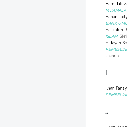
Hamidatuzz
MUAMALAT
Hanan Laily
BANK UMU
Hasilatun R
ISLAM.
Skri
Hidayah Set
PEMBELIA
Jakarta.
I
Ilhan Fansyu
PEMBELIA
J