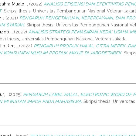
ahra Mualo, .
(2022)
ANALISIS EFISIENSI DAN EFEKTIVITAS P
.
Skripsi thesis, Universitas Pembangunan Nasional Veteran Jakart
, .
(2021)
PENGARUH PENGETAHUAN, KEPERCAYAAN, DAN PRO
M SYARIAH.
Skripsi thesis, Universitas Pembangunan Nasional Vet
izqo, .
(2022)
ANALISIS STRATEGI PEMASARAN KEDAI USAHA MI
psi thesis, Universitas Pembangunan Nasional Veteran Jakarta.
io Rini, .
(2024)
PENGARUH PRODUK HALAL, CITRA MEREK, D
N KONSUMEN MUSLIM PRODUK MIXUE DI JABODETABEK.
Skrips
r, .
(2025)
PENGARUH LABEL HALAL, ELECTRONIC WORD OF 
N MI INSTAN IMPOR PADA MAHASISWA.
Skripsi thesis, Universit