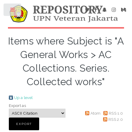
Items where Subject is "A
General Works > AC
Collections. Series.
Collected works"
Up a level
Export as
Atom
RSS 1.0
RSS 2.0