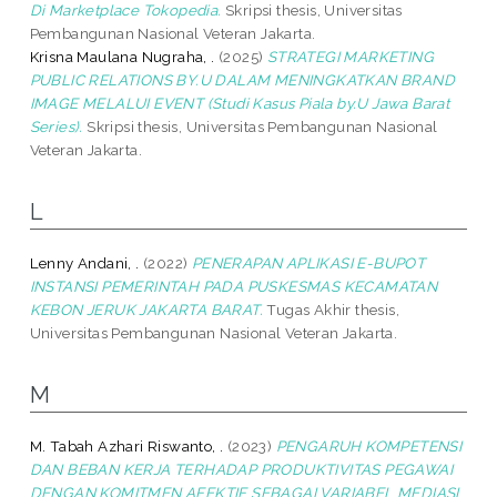
Di Marketplace Tokopedia.
Skripsi thesis, Universitas
Pembangunan Nasional Veteran Jakarta.
Krisna Maulana Nugraha, .
(2025)
STRATEGI MARKETING
PUBLIC RELATIONS BY.U DALAM MENINGKATKAN BRAND
IMAGE MELALUI EVENT (Studi Kasus Piala by.U Jawa Barat
Series).
Skripsi thesis, Universitas Pembangunan Nasional
Veteran Jakarta.
L
Lenny Andani, .
(2022)
PENERAPAN APLIKASI E-BUPOT
INSTANSI PEMERINTAH PADA PUSKESMAS KECAMATAN
KEBON JERUK JAKARTA BARAT.
Tugas Akhir thesis,
Universitas Pembangunan Nasional Veteran Jakarta.
M
M. Tabah Azhari Riswanto, .
(2023)
PENGARUH KOMPETENSI
DAN BEBAN KERJA TERHADAP PRODUKTIVITAS PEGAWAI
DENGAN KOMITMEN AFEKTIF SEBAGAI VARIABEL MEDIASI