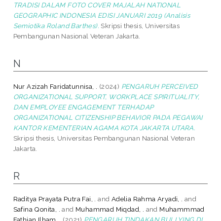
TRADISI DALAM FOTO COVER MAJALAH NATIONAL
GEOGRAPHIC INDONESIA EDISI JANUARI 2019 (Analisis
Semiotika Roland Barthes).
Skripsi thesis, Universitas
Pembangunan Nasional Veteran Jakarta.
N
Nur Azizah Faridatunnisa, .
(2024)
PENGARUH PERCEIVED
ORGANIZATIONAL SUPPORT, WORKPLACE SPIRITUALITY,
DAN EMPLOYEE ENGAGEMENT TERHADAP
ORGANIZATIONAL CITIZENSHIP BEHAVIOR PADA PEGAWAI
KANTOR KEMENTERIAN AGAMA KOTA JAKARTA UTARA.
Skripsi thesis, Universitas Pembangunan Nasional Veteran
Jakarta.
R
Raditya Prayata Putra Fai, .
and
Adelia Rahma Aryadi, .
and
Safina Qonita, .
and
Muhammad Miqdad, .
and
Muhammmad
Fathian Ilham, .
(2021)
PENGARUH TINDAKAN BULLYING DI