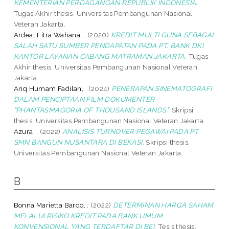
KEMENTERIAN PERDAGANGAN REPUBLIK INDONESIA.
Tugas Akhir thesis, Universitas Pembangunan Nasional
Veteran Jakarta.
Ardeal Fitra Wahana, .
(2020)
KREDIT MULTI GUNA SEBAGAI
SALAH SATU SUMBER PENDAPATAN PADA PT. BANK DKI
KANTOR LAYANAN CABANG MATRAMAN JAKARTA.
Tugas
Akhir thesis, Universitas Pembangunan Nasional Veteran
Jakarta.
Ariq Humam Fadilah, .
(2024)
PENERAPAN SINEMATOGRAFI
DALAM PENCIPTAAN FILM DOKUMENTER
“PHANTASMAGORIA OF THOUSAND ISLANDS”.
Skripsi
thesis, Universitas Pembangunan Nasional Veteran Jakarta.
Azura, .
(2022)
ANALISIS TURNOVER PEGAWAI PADA PT
SMN BANGUN NUSANTARA DI BEKASI.
Skripsi thesis,
Universitas Pembangunan Nasional Veteran Jakarta.
B
Bonna Marietta Bardo, .
(2022)
DETERMINAN HARGA SAHAM
MELALUI RISIKO KREDIT PADA BANK UMUM
KONVENSIONAL YANG TERDAFTAR DI BEI.
Tesis thesis,