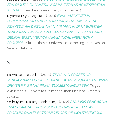
ERA DIGITAL DAN MEDIA SOSIAL TERHADAP KESEHATAN
MENTAL.
[Teaching Resource] (Unpublished)
Riyanda Diyosi Agista, .
(2023)
EVALUASI KINERJA
PERUMDAM TIRTA KERTA RAHARJA DALAM SISTEM
PENYEDIAAN & PELAYANAN AIR MINUM DI KABUPATEN
TANGERANG MENGGUNAKAN BALANCED SCORECARD,
DELPHI, EIGEN VEKTOR (ANALYTICAL HIERARCHY
PROCESS).
Skripsi thesis, Universitas Pembangunan Nasional
Veteran Jakarta.
S
Salwa Natalia Asih, .
(2023)
TINJAUAN PROSEDUR
PENGAJUAN COST ALLOWANCE ATAS PERJALANAN DINAS
DRIVER PT. GRAHAPRIMA SUKSESMANDIRI TBK.
Tugas
Akhir thesis, Universitas Pembangunan Nasional Veteran
Jakarta.
Selly Iyumi Natasya Mahmud, .
(2022)
ANALISIS PENGARUH
BRAND AMBASSADOR SONG JOONG KI, KUALITAS
PRODUK, DAN ELECTRONIC WORD OF MOUTH (EWOM)