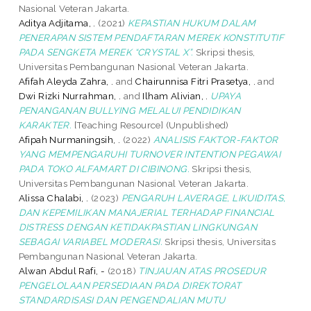
Nasional Veteran Jakarta.
Aditya Adjitama, .
(2021)
KEPASTIAN HUKUM DALAM
PENERAPAN SISTEM PENDAFTARAN MEREK KONSTITUTIF
PADA SENGKETA MEREK “CRYSTAL X”.
Skripsi thesis,
Universitas Pembangunan Nasional Veteran Jakarta.
Afifah Aleyda Zahra, .
and
Chairunnisa Fitri Prasetya, .
and
Dwi Rizki Nurrahman, .
and
Ilham Alivian, .
UPAYA
PENANGANAN BULLYING MELALUI PENDIDIKAN
KARAKTER.
[Teaching Resource] (Unpublished)
Afipah Nurmaningsih, .
(2022)
ANALISIS FAKTOR-FAKTOR
YANG MEMPENGARUHI TURNOVER INTENTION PEGAWAI
PADA TOKO ALFAMART DI CIBINONG.
Skripsi thesis,
Universitas Pembangunan Nasional Veteran Jakarta.
Alissa Chalabi, .
(2023)
PENGARUH LAVERAGE, LIKUIDITAS,
DAN KEPEMILIKAN MANAJERIAL TERHADAP FINANCIAL
DISTRESS DENGAN KETIDAKPASTIAN LINGKUNGAN
SEBAGAI VARIABEL MODERASI.
Skripsi thesis, Universitas
Pembangunan Nasional Veteran Jakarta.
Alwan Abdul Rafi, -
(2018)
TINJAUAN ATAS PROSEDUR
PENGELOLAAN PERSEDIAAN PADA DIREKTORAT
STANDARDISASI DAN PENGENDALIAN MUTU