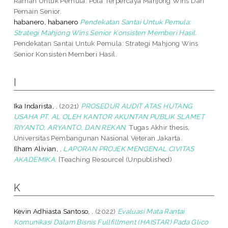
Ramah Untuk Pemula: Pola Terpercaya Mahjong Wins Dari
Pemain Senior.
habanero, habanero
Pendekatan Santai Untuk Pemula:
Strategi Mahjong Wins Senior Konsisten Memberi Hasil.
Pendekatan Santai Untuk Pemula: Strategi Mahjong Wins
Senior Konsisten Memberi Hasil.
I
Ika Indarista, .
(2021)
PROSEDUR AUDIT ATAS HUTANG
USAHA PT. AL OLEH KANTOR AKUNTAN PUBLIK SLAMET
RIYANTO, ARYANTO, DAN REKAN.
Tugas Akhir thesis,
Universitas Pembangunan Nasional Veteran Jakarta.
Ilham Alivian, .
LAPORAN PROJEK MENGENAL CIVITAS
AKADEMIKA.
[Teaching Resource] (Unpublished)
K
Kevin Adhiasta Santoso, .
(2022)
Evaluasi Mata Rantai
Komunikasi Dalam Bisnis Fullfillment (HAISTAR) Pada Glico