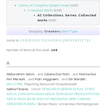
Library of Congress Subject Areas
(106)
A General Works
(106)
AC Collections. Series. Collected
works
(106)
Group by:
Creators
|
Item Type
Jump to:
A
|
B
|
D
|
E
|
F
|
G
|
H
|
I
|
K
|
L
|
M
|
N
|
R
|
S
|
T
|
V
Number of items at this level:
106
.
A
Abdurrahim Salim, .
and
Juliana Dwi Putri, .
and
Nisrina Nur
Aini Marwah, .
and
Putri Anggraeni, .
and
Siti Wardah, .
BULLYING.
[Teaching Resource] (Unpublished)
Adelia Fitriana, .
(2022)
PENGARUH BEBAN KERJA, STRES
KERJA, DAN KEPUASAN KERJA TERHADAP PRODUKTIVITAS
KERJA PADA BANK RAKYAT INDONESIA (BRI) CABANG
KEBAYORAN BARU.
Skripsi thesis, Universitas Pembangunan