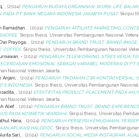
, .
(2024)
PENGARUH BUDAYA ORGANISASI, WORK-LIFE BALAN
 PADA PT BANK NEGARA INDONESIA JAKARTA PUSAT.
Skripsi t
n Ramadhan, .
(2024)
PENGARUH AFFILIATE MARKETING, CONT
 SHOPEE.
Skripsi thesis, Universitas Pembangunan Nasional Veteran
Dwi Prayoga, .
(2024)
PENGARUH BRAND TRUST, BRAND IMAGE,
E COFFEE.
Skripsi thesis, Universitas Pembangunan Nasional Veter
urniawan, -
(2024)
PENGARUH TELEWORKING, STRES KERJA TER
ECERDASAN EMOSIONAL SEBAGAI VARIABEL MODERASI DI PT B
n Nasional Veteran Jakarta.
i Anjani, .
(2024)
PENGARUH TINDAKAN CSR KONTROVERSIAL, I
'S INDONESIA.
Skripsi thesis, Universitas Pembangunan Nasional 
sadita, .
(2024)
EFEKTIFITAS PRODUCT PLACEMENT PADA AKU
n Nasional Veteran Jakarta.
h Alief, .
(2024)
PENGARUH BRAND TRUST, BRAND EXPERIENCE
SUS PADA KOSMETIK WARDAH).
Skripsi thesis, Universitas Pemba
athul Hana, .
(2024)
PENGARUH PERSEPSI KEMUDAHAN, PERSEP
AN APLIKASI HALODOC.
Skripsi thesis, Universitas Pembangunan
urita Sari, .
(2024)
PENGARUH SOCIAL MEDIA INSTAGRAM, KUA