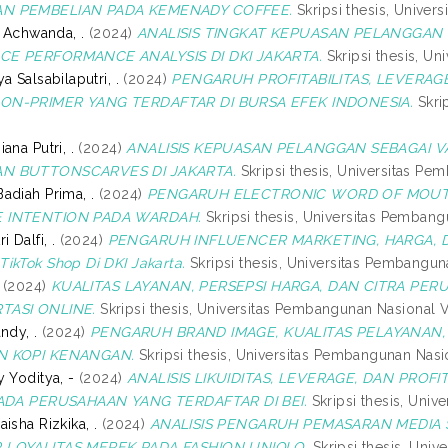
N PEMBELIAN PADA KEMENADY COFFEE.
Skripsi thesis, Univer
n Achwanda, .
(2024)
ANALISIS TINGKAT KEPUASAN PELANGGA
CE PERFORMANCE ANALYSIS DI DKI JAKARTA.
Skripsi thesis, Un
a Salsabilaputri, .
(2024)
PENGARUH PROFITABILITAS, LEVERAG
ON-PRIMER YANG TERDAFTAR DI BURSA EFEK INDONESIA.
Skri
ana Putri, .
(2024)
ANALISIS KEPUASAN PELANGGAN SEBAGAI V
N BUTTONSCARVES DI JAKARTA.
Skripsi thesis, Universitas Pe
adiah Prima, .
(2024)
PENGARUH ELECTRONIC WORD OF MOUT
 INTENTION PADA WARDAH.
Skripsi thesis, Universitas Pembang
 Dalfi, .
(2024)
PENGARUH INFLUENCER MARKETING, HARGA, DAN
ikTok Shop Di DKI Jakarta.
Skripsi thesis, Universitas Pembangun
(2024)
KUALITAS LAYANAN, PERSEPSI HARGA, DAN CITRA P
TASI ONLINE.
Skripsi thesis, Universitas Pembangunan Nasional V
ndy, .
(2024)
PENGARUH BRAND IMAGE, KUALITAS PELAYANAN
N KOPI KENANGAN.
Skripsi thesis, Universitas Pembangunan Nasio
 Yoditya, -
(2024)
ANALISIS LIKUIDITAS, LEVERAGE, DAN PRO
PADA PERUSAHAAN YANG TERDAFTAR DI BEI.
Skripsi thesis, Univ
isha Rizkika, .
(2024)
ANALISIS PENGARUH PEMASARAN MEDIA 
 LOYALITAS MEREK PADA FASHION UNIQLO.
Skripsi thesis, Univ