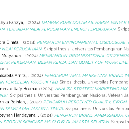
hyu Farizya, .
(2024)
DAMPAK KURS DOLAR AS, HARGA MINYAK 
N TERHADAP NILAI PERUSAHAAN ENERGI TERBARUKAN.
Skrips
ra Dinata, .
(2024)
PENGARUH ENVIRONMENTAL DISCLOSURE, P
 NILAI PERUSAHAAN.
Skripsi thesis, Universitas Pembangunan Nas
i Mulyanda, .
(2024)
MEMBANGUN ORGANIZATIONAL CITIZENSHIP
STIK PEKERJAAN, BEBAN KERJA, DAN QUALITY OF WORK LIFE.
arta.
lsabila Arnita, .
(2024)
PENGARUH VIRAL MARKETING, BRAND I
N PEMBELIAN PRODUK F&B.
Skripsi thesis, Universitas Pembang
ammad Rafy Bremara
(2024)
ANALISA STRATEGI MARKETING MI
RST.
Skripsi thesis, Universitas Pembangunan Nasional Veteran Jak
nika Rointan, .
(2024)
PENGARUH PERCEIVED QUALITY, EWOM, 
N DI WILAYAH JAKARTA TIMUR.
Skripsi thesis, Universitas Pemb
eyhan Handayana, .
(2024)
PENGARUH BRAND AMBASSADOR, C
N PRODUK SKINCARE MS GLOW DI JAKARTA SELATAN.
Skripsi t