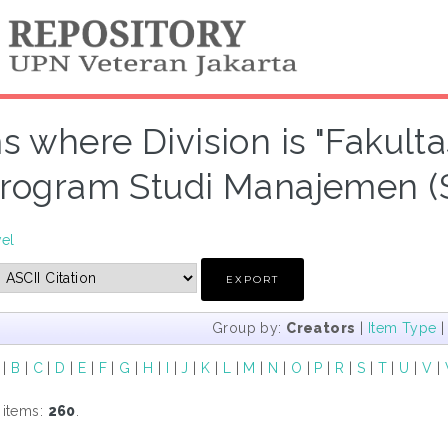
s where Division is "Fakult
rogram Studi Manajemen (S1
vel
Group by:
Creators
|
Item Type
|
B
|
C
|
D
|
E
|
F
|
G
|
H
|
I
|
J
|
K
|
L
|
M
|
N
|
O
|
P
|
R
|
S
|
T
|
U
|
V
|
 items:
260
.