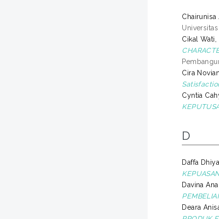
Chairunisa 
Universita
Cikal Wati, 
CHARACTE
Pembanguna
Cira Novian
Satisfacti
Cyntia Cahy
KEPUTUSA
D
Daffa Dhiya
KEPUASAN
Davina Anair
PEMBELIAN
Deara Anisa
PRODUK F