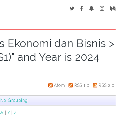
as Ekonomi dan Bisnis >
)" and Year is 2024
Atom
RSS 1.0
RSS 2.0
|
No Grouping
W
|
Y
|
Z