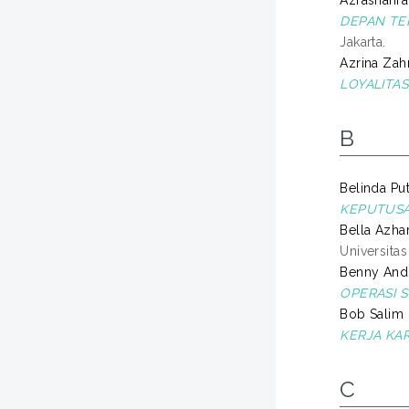
DEPAN TE
Jakarta.
Azrina Zahr
LOYALITA
B
Belinda Put
KEPUTUSA
Bella Azhari
Universita
Benny Andri
OPERASI S
Bob Salim
KERJA KAR
C