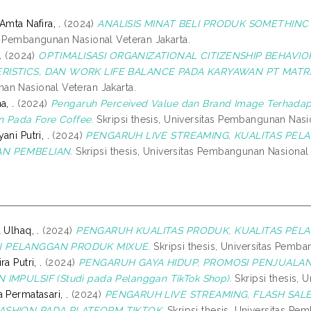
Amta Nafira, .
(2024)
ANALISIS MINAT BELI PRODUK SOMETHINC 
s Pembangunan Nasional Veteran Jakarta.
.
(2024)
OPTIMALISASI ORGANIZATIONAL CITIZENSHIP BEHAVI
RISTICS, DAN WORK LIFE BALANCE PADA KARYAWAN PT MATRA
n Nasional Veteran Jakarta.
a, .
(2024)
Pengaruh Perceived Value dan Brand Image Terhadap
on Pada Fore Coffee.
Skripsi thesis, Universitas Pembangunan Nasio
ani Putri, .
(2024)
PENGARUH LIVE STREAMING, KUALITAS PEL
N PEMBELIAN.
Skripsi thesis, Universitas Pembangunan Nasional 
 Ulhaq, .
(2024)
PENGARUH KUALITAS PRODUK, KUALITAS PEL
 PELANGGAN PRODUK MIXUE.
Skripsi thesis, Universitas Pemba
a Putri, .
(2024)
PENGARUH GAYA HIDUP, PROMOSI PENJUALA
 IMPULSIF (Studi pada Pelanggan TikTok Shop).
Skripsi thesis, 
 Permatasari, .
(2024)
PENGARUH LIVE STREAMING, FLASH SA
ASHION PADA PLATFORM TIKTOK.
Skripsi thesis, Universitas Pe