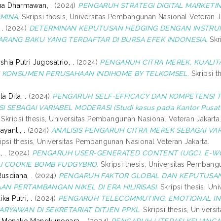
ma Dharmawan, .
(2024)
PENGARUH STRATEGI DIGITAL MARKETI
MINA.
Skripsi thesis, Universitas Pembangunan Nasional Veteran J
 .
(2024)
DETERMINAN KEPUTUSAN HEDGING DENGAN INSTRUM
ARANG BAKU YANG TERDAFTAR DI BURSA EFEK INDONESIA.
Skr
shia Putri Jugosatrio, .
(2024)
PENGARUH CITRA MEREK, KUALIT
S KONSUMEN PERUSAHAAN INDIHOME BY TELKOMSEL.
Skripsi t
a Dita, .
(2024)
PENGARUH SELF-EFFICACY DAN KOMPETENSI 
I SEBAGAI VARIABEL MODERASI (Studi kasus pada Kantor Pusat 
Skripsi thesis, Universitas Pembangunan Nasional Veteran Jakarta
yanti, .
(2024)
ANALISIS PENGARUH CITRA MEREK SEBAGAI VA
ipsi thesis, Universitas Pembangunan Nasional Veteran Jakarta.
 .
(2024)
PENGARUH USER-GENERATED CONTENT (UGC), E-WO
LI COOKIE BOMB FUDGYBRO.
Skripsi thesis, Universitas Pembang
usdiana, .
(2024)
PENGARUH FAKTOR GLOBAL DAN KEPUTUSA
N PERTAMBANGAN NIKEL DI ERA HILIRISASI.
Skripsi thesis, Un
ika Putri, .
(2024)
PENGARUH TELECOMMUTING, EMOTIONAL IN
ARYAWAN DI SEKRETARIAT DITJEN PPKL.
Skripsi thesis, Univers
a Menako Mangkunegara, .
(2024)
PENGARUH LITERASI KEUANGA