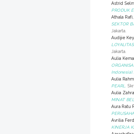
Astrid Sel
PRODUK E
Athala Rafi,
SEKTOR B
Jakarta.
Audijie Key
LOYALITA
Jakarta.
Aulia Kemal
ORGANISAS
Indonesia).
Aulia Rahma
PEARL.
Skr
Aulia Zahra,
MINAT BE
Aura Ratu R
PERUSAHAA
Avrilia Ferd
KINERJA K
Azrashafir