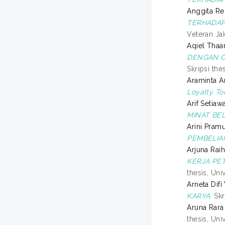
Anggita Ren
TERHADAP
Veteran Jak
Aqiel Thaar
DENGAN OR
Skripsi the
Araminta A
Loyalty To
Arif Setiawa
MINAT BEL
Arini Pramu
PEMBELIA
Arjuna Raih
KERJA PE
thesis, Un
Arneta Difi
KARYA.
Skr
Aruna Rara I
thesis, Un