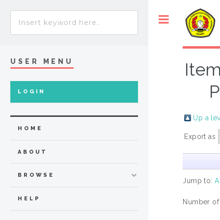
USER MENU
Item
P
LOGIN
Up a le
HOME
Export as
ABOUT
BROWSE
Jump to:
A
HELP
Number of