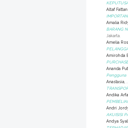
KEPUTUSA
Altaf Fatta
IMPORTAN
Amalia Ridy
BARANG N
Jakarta.
Amelia Rosi
PELANGGA
Amirohda B
PURCHASE
Ananda Putri
Pengguna T
Anastasia, .
TRANSPOR
Andika Arfa
PEMBELIA
Andri Jordy
AKUISISI 
Andya Syala
TERHADAP