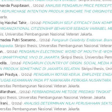
anda Puspitasari, .
(2024)
ANALISIS PENGARUH PRICE PERCEP
 REPURCHASE INTENTION PRODUK SKINCARE THE ORIGINOTE
arta.
iq Haichal Tahir, .
(2024)
PENGARUH SELF-EFFICACY DAN KOMP
GANIZATIONAL CITIZENSHIP BEHAVIOR SEBAGAI VARIABEL MED
sis, Universitas Pembangunan Nasional Veteran Jakarta.
madea Putri Soeseno, .
(2024)
Pengaruh Celebrity Endorser, Bra
kopedia.
Skripsi thesis, Universitas Pembangunan Nasional Veteran
n, .
(2024)
PENGARUH ELECTRONIC WORD OF MOUTH (E-WOM)
I SMARTPHONE VIVO DI JAKARTA.
Skripsi thesis, Universitas Pe
dita, .
(2024)
PENGARUH COUNTRY OF ORIGIN, SOCIAL MEDIA
N PRODUK SOMETHINC DI JAKARTA SELATAN.
Skripsi thesis, Un
an Prastya, .
(2024)
PENGARUH ROTASI KERJA, EMPLOYEE EN
TUGAS KEAMANAN PADA PT NAWAKARA PERKASA NUSANTARA 
iversitas Pembangunan Nasional Veteran Jakarta.
 Wardhani, .
(2024)
PERBANDINGAN METODE PREDIKSI TINGKAT
ipsi thesis, Universitas Pembangunan Nasional Veteran Jakarta.
rani, .
(2024)
ANALISIS DETERMINAN NILAI PERUSAHAAN SEKTO
iversitas Pembangunan Nasional Veteran Jakarta.