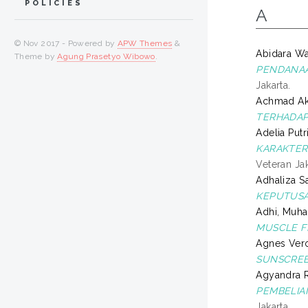
POLICIES
A
© Nov 2017 - Powered by
APW Themes
&
Abidara Wa
Theme by
Agung Prasetyo Wibowo
.
PENDANAA
Jakarta.
Achmad Aki
TERHADAP
Adelia Putr
KARAKTERI
Veteran Jak
Adhaliza Sa
KEPUTUSA
Adhi, Muh
MUSCLE FI
Agnes Vero
SUNSCREE
Agyandra R
PEMBELIA
Jakarta.