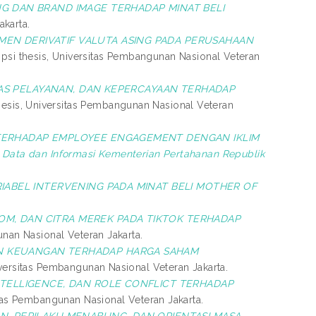
NG DAN BRAND IMAGE TERHADAP MINAT BELI
akarta.
EN DERIVATIF VALUTA ASING PADA PERUSAHAAN
ipsi thesis, Universitas Pembangunan Nasional Veteran
AS PELAYANAN, DAN KEPERCAYAAN TERHADAP
hesis, Universitas Pembangunan Nasional Veteran
TERHADAP EMPLOYEE ENGAGEMENT DENGAN IKLIM
Data dan Informasi Kementerian Pertahanan Republik
.
RIABEL INTERVENING PADA MINAT BELI MOTHER OF
M, DAN CITRA MEREK PADA TIKTOK TERHADAP
unan Nasional Veteran Jakarta.
N KEUANGAN TERHADAP HARGA SAHAM
iversitas Pembangunan Nasional Veteran Jakarta.
TELLIGENCE, DAN ROLE CONFLICT TERHADAP
itas Pembangunan Nasional Veteran Jakarta.
N, PERILAKU MENABUNG, DAN ORIENTASI MASA