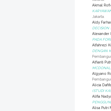
Akmal Rofiq
KARYAWAN
Jakarta.
Aldy Farha
DECISION
Alexander 
PADA FOR
Alfahrezi K
DENGAN K
Pembanguna
Alfianti Putr
MCDONALD
Algyano Ro
Pembanguna
Alicia Dafifa
(STUDI KA
Alifia Nady
PENGGUNA
Alisa Putri N