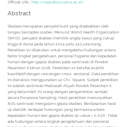
Official URL:
http://repository.upnvj.ac.id/
Abstract
Skabies merupakan penyakit kulit yang disebabkan oleh
tungau Sarcoptes scabiei. Menurut World Health Organization
(WHO), penyakit skabies memiliki angka kasus yang cukup
tinggi di dunia pada tahun 2014 yaitu 130 juta orang.
Penelitian ini dilakukan untuk mengetahui hubungan antara
faktor tingkat pengetahuan, personal hygiene dan kepadatan
hunian dengan gejala skabies pada santriwati di Pondok
Pesantren X tahun 2018. Penelitian ini bersifat analitik
kuantitatif dengan rancangan cross- sectional. Data penelitian
ini dianalisis menggunakan uji Chi- Square. Subjek penelitian
ini adalah santriwati Madrasah Aliyah Pondok Pesantren X
yang berjumlah 70 orang dengan pengambilan sampel
secara Purposive Sampling. Hasil penelitian menunjukkan
80% santriwati mengalami gejala skabies. Berdasarkan hasil
uji statistik, terdapat hubungan yang bermakna antara
kepadatan hunian dan gejala skabies (p-value = 0,017). Tidak
ada hubungan antara tingkat pengetahuan dan personal