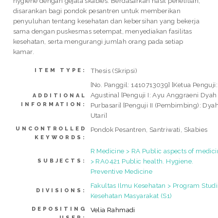
hygiene dengan gejala skabies. Berdasarkan hasil penelitian,
disarankan bagi pondok pesantren untuk memberikan
penyuluhan tentang kesehatan dan kebersihan yang bekerja
sama dengan puskesmas setempat, menyediakan fasilitas
kesehatan, serta mengurangi jumlah orang pada setiap
kamar.
Thesis (Skripsi)
ITEM TYPE:
[No. Panggil: 1410713039] [Ketua Penguji:
Agustina] [Penguji I: Ayu Anggraeni Dyah
ADDITIONAL
INFORMATION:
Purbasari] [Penguji II (Pembimbing): Dya
Utari]
UNCONTROLLED
Pondok Pesantren, Santriwati, Skabies
KEYWORDS:
R Medicine > RA Public aspects of medic
> RA0421 Public health. Hygiene.
SUBJECTS:
Preventive Medicine
Fakultas Ilmu Kesehatan > Program Studi
DIVISIONS:
Kesehatan Masyarakat (S1)
DEPOSITING
Velia Rahmadi
USER: