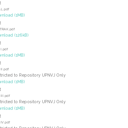
t
L.pdf
nload (1MB)
t
TRAK.pdf
nload (126kB)
t
I.pdf
nload (1MB)
t
II.pdf
tricted to Repository UPNVJ Only
nload (1MB)
t
III.pdf
tricted to Repository UPNVJ Only
nload (1MB)
t
IV.pdf