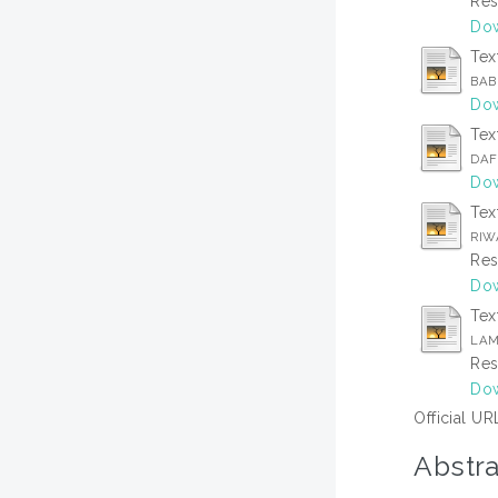
Res
Dow
Tex
BAB
Dow
Tex
DAF
Dow
Tex
RIW
Res
Dow
Tex
LAM
Res
Dow
Official UR
Abstra