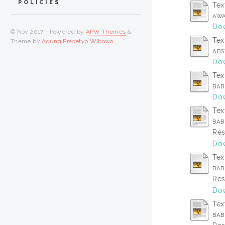
POLICIES
Tex
AWA
Dow
© Nov 2017 - Powered by
APW Themes
&
Tex
Theme by
Agung Prasetyo Wibowo
.
ABS
Dow
Tex
BAB 
Dow
Tex
BAB 
Res
Dow
Tex
BAB 
Res
Dow
Tex
BAB 