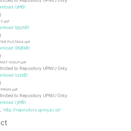
tricted to Repository UPNVJ Only
nload (1MB)
t
 V.pdf
nload (952kB)
t
TAR PUSTAKA.pdf
nload (858kB)
t
AYAT HIDUP.pdf
tricted to Repository UPNVJ Only
nload (111kB)
t
PIRAN.pdf
tricted to Repository UPNVJ Only
nload (3MB)
L:
http://repository.upnvj.ac.id/
ct