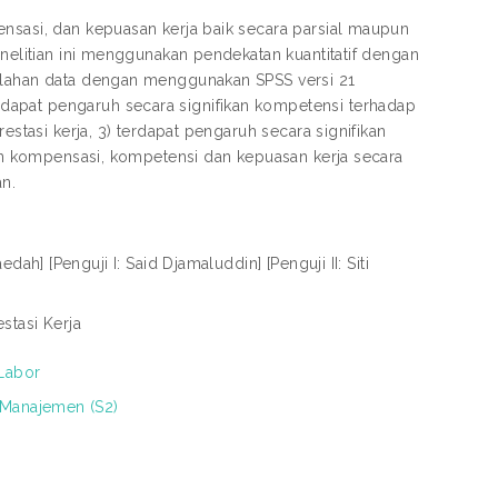
ensasi, dan kepuasan kerja baik secara parsial maupun
enelitian ini menggunakan pendekatan kuantitatif dengan
golahan data dengan menggunakan SPSS versi 21
dapat pengaruh secara signifikan kompetensi terhadap
estasi kerja, 3) terdapat pengaruh secara signifikan
kan kompensasi, kompetensi dan kepuasan kerja secara
an.
ah] [Penguji I: Said Djamaluddin] [Penguji II: Siti
stasi Kerja
 Labor
 Manajemen (S2)