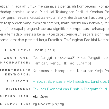
elitian ini adalah untuk menganalisis pengaruh kompetensi, komp
erhadap prestasi kerja di Pusdiklat Tekfunghan Badiklat Kemhan. P
pengujian secara kausalitas explanatory. Berdasarkan hasil pen
22 responden yang menjadi sampel, maka ditemukan bahwa 1) ter
rja, 2) terdapat pengaruh secara signifikan kompensasi terhadap pr
erja terhadap prestasi kerja, 4) terdapat pengaruh secara signifi
sama terhadap prestasi kerja Pusdiklat Tekfunghan Badiklat Kemh
Thesis (Tesis)
ITEM TYPE:
[No. Panggil: 1310921048] [Ketua Penguji: Jubaed
ADDITIONAL
INFORMATION:
Hamidah] [Penguji III: Hadi Suharno]
NCONTROLLED
Kompensasi, Kompetensi, Kepuasan Kerja, Pre
KEYWORDS:
H Social Sciences > HD Industries. Land use.
SUBJECTS:
Fakultas Ekonomi dan Bisnis > Program Studi
DIVISIONS:
Eka Dewi
SITING USER:
29 Nov 2019 07:09
E DEPOSITED: