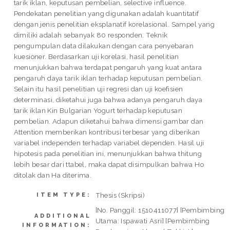
tarik iklan, keputusan pembelian, selective influence.
Pendekatan penelitian yang digunakan adalah kuantitatif
dengan jenis penelitian eksplanatif korelasional. Sampel yang
dimiliki adalah sebanyak 80 responden. Teknik
pengumpulan data dilakukan dengan cara penyebaran
kuesioner. Berdasarkan uji korelasi, hasil penelitian
menunjukkan bahwa terdapat pengaruh yang kuat antara
pengaruh daya tarik iklan terhadap keputusan pembelian.
Selain itu hasil penelitian uji regresi dan uji koefisien
determinasi, diketahui juga bahwa adanya pengaruh daya
tarik iklan Kin Bulgarian Yogurt terhadap keputusan
pembelian. Adapun diketahui bahwa dimensi gambar dan
Attention memberikan kontribusi terbesar yang diberikan
variabel independen terhadap variabel dependen. Hasil uji
hipotesis pada penelitian ini, menunjukkan bahwa thitung
lebih besar dari ttabel, maka dapat disimpulkan bahwa Ho
ditolak dan Ha diterima.
Thesis (Skripsi)
ITEM TYPE:
[No. Panggil: 1510411077] [Pembimbing
ADDITIONAL
Utama: Ispawati Asri] [Pembimbing
INFORMATION: