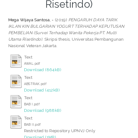
Risetindo)
Mega Wijaya Santosa, -
(2019)
PENGARUH DAYA TARIK
IKLAN KIN BULGARIAN YOGURT TERHADAP KEPUTUSAN
PEMBELIAN (Survei Terhadap Wanita Pekerja PT. Multi
Utama Risetindo).
Skripsi thesis, Universitas Pembangunan
Nasional Veteran Jakarta.
Text
AWAL.pdf
Download (864kB)
Text
ABSTRAK.pdf
Download (412kB)
Text
BAB I.pdf
Download (988kB)
Text
BAB II.pdf
Restricted to Repository UPNVJ Only
Download (1MB)