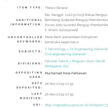
Thesis (Skripsi)
ITEM TYPE:
[No. Panggil: 1020317015] [Ketua Penguji:
Bambang Sudjasta] [Penguji/Pembimbing
ADDITIONAL
INFORMATION:
Purwo Joko Suranto] [Penguji/Pembimbi
II: Wiwin Sulistyawati]
Piece Mark (penandaan komponen
UNCONTROLLED
KEYWORDS:
konstruksi kapal baru)
T Technology > TA Engineering (General)
SUBJECTS:
Civil engineering (General)
Fakultas Teknik > Program Studi Teknik
DIVISIONS:
Perkapalan (S1)
DEPOSITING
Muchamad Reza Pahlawan
USER:
DATE
26 Nov 2019 07:55
DEPOSITED:
LAST
26 Nov 2019 07:55
MODIFIED:
http://repository.upnvj.ac.id/id/eprint/3
URI: