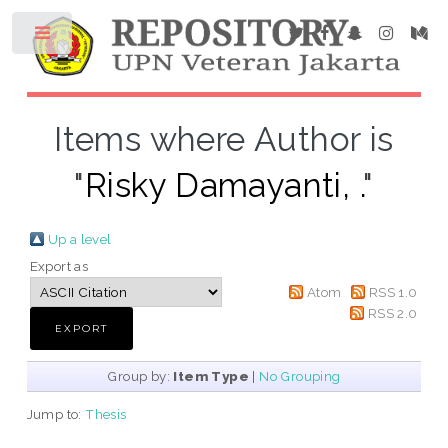
Items where Author is
"
Risky Damayanti, .
"
Up a level
Export as
Atom
RSS 1.0
RSS 2.0
Group by:
Item Type
|
No Grouping
Jump to:
Thesis