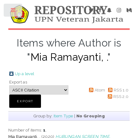
Items where Author is
"
Mia Ramayanti, .
"
Up a level
Export as
Atom
RSS 1.0
RSS 2.0
Group by:
Item Type
|
No Grouping
Number of items:
1
.
Mia Ramayanti, .
(2020)
HUBUNGAN SCREEN TIME,