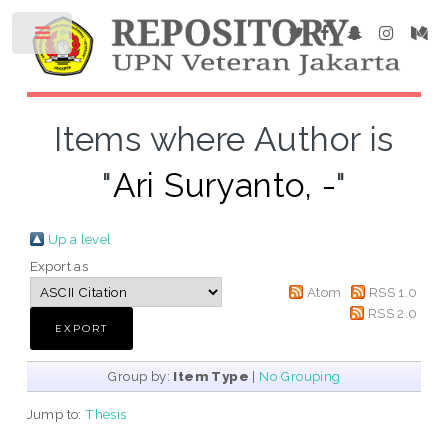
Items where Author is
"
Ari Suryanto, -
"
Up a level
Export as
Atom
RSS 1.0
RSS 2.0
Group by:
Item Type
|
No Grouping
Jump to:
Thesis