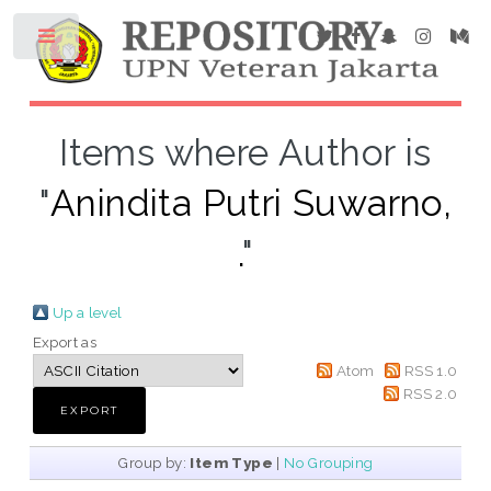
Items where Author is
"
Anindita Putri Suwarno,
.
"
Up a level
Export as
Atom
RSS 1.0
RSS 2.0
Group by:
Item Type
|
No Grouping