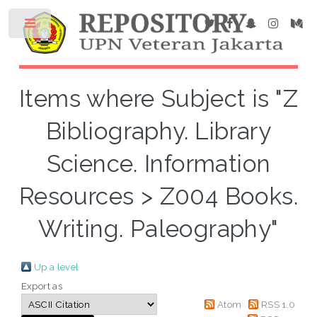
Items where Subject is "Z
Bibliography. Library
Science. Information
Resources > Z004 Books.
Writing. Paleography"
Up a level
Export as
Atom
RSS 1.0