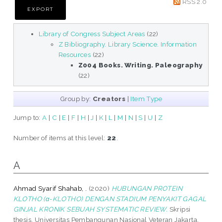
RSS 2.0
Library of Congress Subject Areas
(22)
Z Bibliography. Library Science. Information
Resources
(22)
Z004 Books. Writing. Paleography
(22)
Group by:
Creators
|
Item Type
Jump to:
A
|
C
|
E
|
F
|
H
|
J
|
K
|
L
|
M
|
N
|
S
|
U
|
Z
Number of items at this level:
22
.
A
Ahmad Syarif Shahab, .
(2020)
HUBUNGAN PROTEIN
KLOTHO (α-KLOTHO) DENGAN STADIUM PENYAKIT GAGAL
GINJAL KRONIK SEBUAH SYSTEMATIC REVIEW.
Skripsi
thesis, Universitas Pembangunan Nasional Veteran Jakarta.