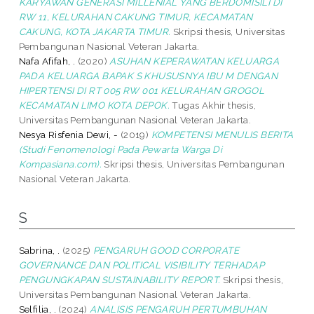
KARYAWAN GENERASI MILLENIAL YANG BERDOMISILI DI
RW 11, KELURAHAN CAKUNG TIMUR, KECAMATAN
CAKUNG, KOTA JAKARTA TIMUR.
Skripsi thesis, Universitas
Pembangunan Nasional Veteran Jakarta.
Nafa Afifah, .
(2020)
ASUHAN KEPERAWATAN KELUARGA
PADA KELUARGA BAPAK S KHUSUSNYA IBU M DENGAN
HIPERTENSI DI RT 005 RW 001 KELURAHAN GROGOL
KECAMATAN LIMO KOTA DEPOK.
Tugas Akhir thesis,
Universitas Pembangunan Nasional Veteran Jakarta.
Nesya Risfenia Dewi, -
(2019)
KOMPETENSI MENULIS BERITA
(Studi Fenomenologi Pada Pewarta Warga Di
Kompasiana.com).
Skripsi thesis, Universitas Pembangunan
Nasional Veteran Jakarta.
S
Sabrina, .
(2025)
PENGARUH GOOD CORPORATE
GOVERNANCE DAN POLITICAL VISIBILITY TERHADAP
PENGUNGKAPAN SUSTAINABILITY REPORT.
Skripsi thesis,
Universitas Pembangunan Nasional Veteran Jakarta.
Selfilia, .
(2024)
ANALISIS PENGARUH PERTUMBUHAN