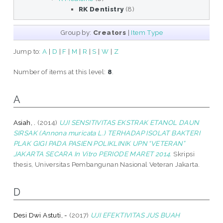
RK Dentistry
(8)
Group by:
Creators
|
Item Type
Jump to:
A
|
D
|
F
|
M
|
R
|
S
|
W
|
Z
Number of items at this level:
8
.
A
Asiah, .
(2014)
UJI SENSITIVITAS EKSTRAK ETANOL DAUN
SIRSAK (Annona muricata L.) TERHADAP ISOLAT BAKTERI
PLAK GIGI PADA PASIEN POLIKLINIK UPN “VETERAN”
JAKARTA SECARA In Vitro PERIODE MARET 2014.
Skripsi
thesis, Universitas Pembangunan Nasional Veteran Jakarta.
D
Desi Dwi Astuti, -
(2017)
UJI EFEKTIVITAS JUS BUAH