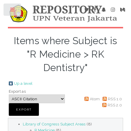
Items where Subject is
"R Medicine > RK
Dentistry"
Up a level
Export as
Atom
RSS 1.0
RSS 2.0
Library of Congress Subject Areas
(8)
R Medicine
(8)