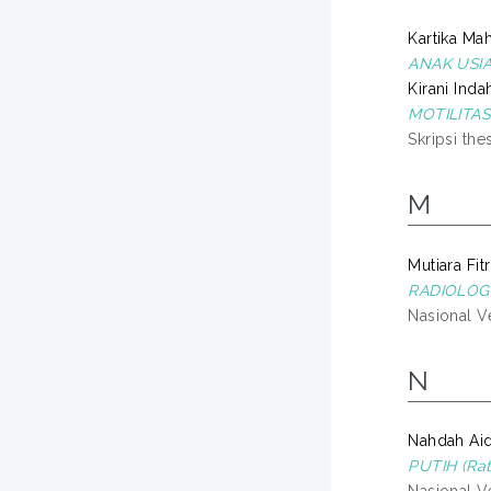
Kartika Mah
ANAK USIA
Kirani Inda
MOTILITAS
Skripsi the
M
Mutiara Fitr
RADIOLOGI
Nasional Ve
N
Nahdah Aid
PUTIH (Ra