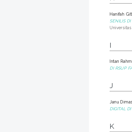
Hanifah Git
SENILIS D
Universita
I
Intan Rahm
DI RSUP F
J
Janu Dimas
DIGITAL D
K