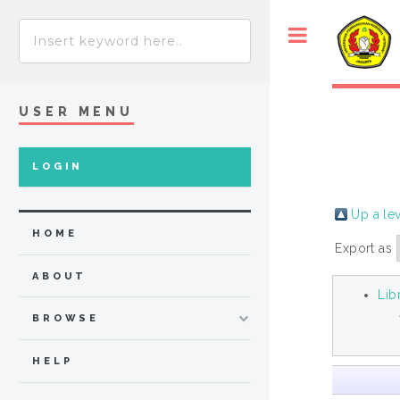
USER MENU
LOGIN
Up a le
HOME
Export as
ABOUT
Lib
BROWSE
HELP