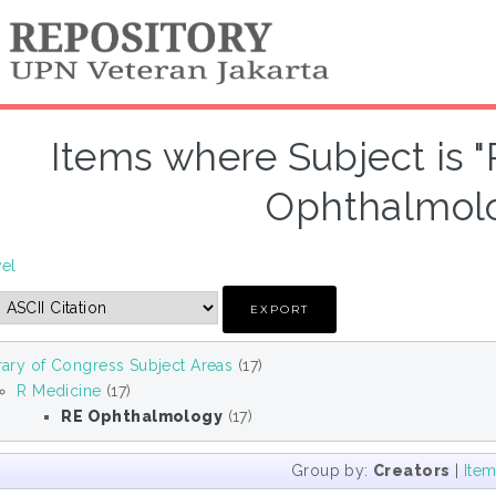
Items where Subject is 
Ophthalmol
vel
rary of Congress Subject Areas
(17)
R Medicine
(17)
RE Ophthalmology
(17)
Group by:
Creators
|
Ite