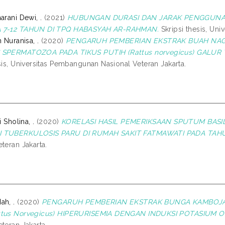
arani Dewi, .
(2021)
HUBUNGAN DURASI DAN JARAK PENGGUNA
 7-12 TAHUN DI TPQ HABASYAH AR-RAHMAN.
Skripsi thesis, Uni
h Nuranisa, .
(2020)
PENGARUH PEMBERIAN EKSTRAK BUAH NAGA 
 SPERMATOZOA PADA TIKUS PUTIH (Rattus norvegicus) GALUR
sis, Universitas Pembangunan Nasional Veteran Jakarta.
i Sholina, .
(2020)
KORELASI HASIL PEMERIKSAAN SPUTUM BASI
 TUBERKULOSIS PARU DI RUMAH SAKIT FATMAWATI PADA TAHU
teran Jakarta.
ah, .
(2020)
PENGARUH PEMBERIAN EKSTRAK BUNGA KAMBOJA P
ttus Norvegicus) HIPERURISEMIA DENGAN INDUKSI POTASIUM 