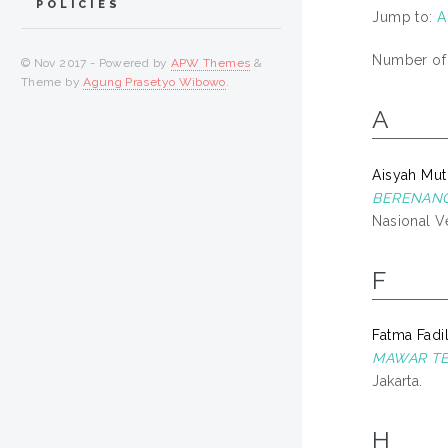
POLICIES
Jump to:
A
Number of i
© Nov 2017 - Powered by
APW Themes
&
Theme by
Agung Prasetyo Wibowo
.
A
Aisyah Mut
BERENANG
Nasional Ve
F
Fatma Fadil
MAWAR TE
Jakarta.
H