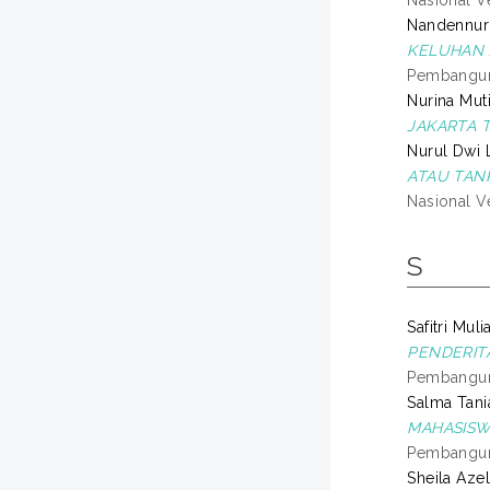
Nasional Ve
Nandennur S
KELUHAN A
Pembanguna
Nurina Muti
JAKARTA T
Nurul Dwi L
ATAU TANP
Nasional Ve
S
Safitri Mul
PENDERITA
Pembanguna
Salma Tania
MAHASISW
Pembanguna
Sheila Azel