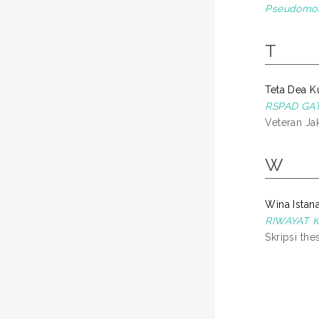
Pseudomon
T
Teta Dea K
RSPAD GA
Veteran Jak
W
Wina Istana
RIWAYAT 
Skripsi the