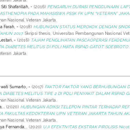
teran Jakarta.
iti Shafarillah, -
(2016)
PENGARUH DURASI PENGGUNAAN LAPT
STHENOPIA PADA MAHASISWA PSSK FK UPN “VETERAN” JAKART
n Nasional Veteran Jakarta.
a Farah, -
(2018)
HUBUNGAN STATUS MEROKOK DENGAN SINDRO
AHUN 2017.
Skripsi thesis, Universitas Pembangunan Nasional Vete
estari, -
(2016)
TAJAM PENGLIHATAN PASCAOPERASI FEKOEMULS
A DIABETES MELITUS DI POLI MATA RSPAD GATOT SOEBROTO 
teran Jakarta.
iawati Sumarto, -
(2017)
FAKTOR FAKTOR YANG BERHUBUNGAN DE
 DIABETES MELITUS TIPE 2 DI POLI PENYAKIT DALAM RSPAD 
n Nasional Veteran Jakarta.
, .
(2020)
HUBUNGAN ADIKSI TELEPON PINTAR TERHADAP REFL
A FAKULTAS KEDOKTERAN UPN VETERAN JAKARTA TAHUN AKA
n Nasional Veteran Jakarta.
ya Fernanda, .
(2020)
UJI EFEKTIVITAS EKSTRAK PIROLISIS Nicot