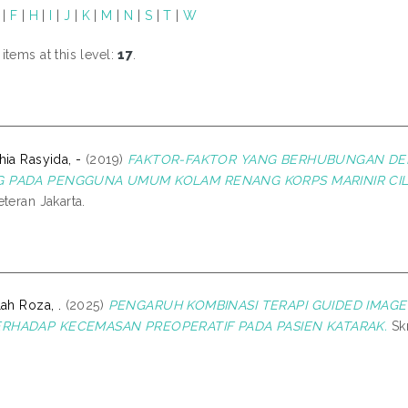
|
F
|
H
|
I
|
J
|
K
|
M
|
N
|
S
|
T
|
W
tems at this level:
17
.
hia Rasyida, -
(2019)
FAKTOR-FAKTOR YANG BERHUBUNGAN DEN
 PADA PENGGUNA UMUM KOLAM RENANG KORPS MARINIR CI
teran Jakarta.
ah Roza, .
(2025)
PENGARUH KOMBINASI TERAPI GUIDED IMAGE
RHADAP KECEMASAN PREOPERATIF PADA PASIEN KATARAK.
Skr