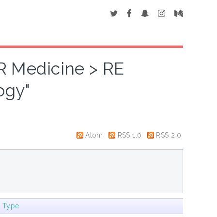
"R Medicine > RE
ogy"
Atom
RSS 1.0
RSS 2.0
m Type