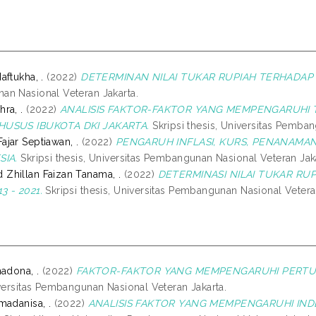
ftukha, .
(2022)
DETERMINAN NILAI TUKAR RUPIAH TERHADAP 
n Nasional Veteran Jakarta.
ra, .
(2022)
ANALISIS FAKTOR-FAKTOR YANG MEMPENGARUHI
HUSUS IBUKOTA DKI JAKARTA.
Skripsi thesis, Universitas Pemban
jar Septiawan, .
(2022)
PENGARUH INFLASI, KURS, PENANAMA
SIA.
Skripsi thesis, Universitas Pembangunan Nasional Veteran Jaka
hillan Faizan Tanama, .
(2022)
DETERMINASI NILAI TUKAR RU
 - 2021.
Skripsi thesis, Universitas Pembangunan Nasional Vetera
madona, .
(2022)
FAKTOR-FAKTOR YANG MEMPENGARUHI PERTU
iversitas Pembangunan Nasional Veteran Jakarta.
madanisa, .
(2022)
ANALISIS FAKTOR YANG MEMPENGARUHI IND