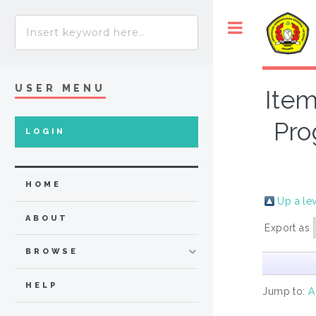
USER MENU
Item
Pro
LOGIN
HOME
Up a le
ABOUT
Export as
BROWSE
HELP
Jump to:
A