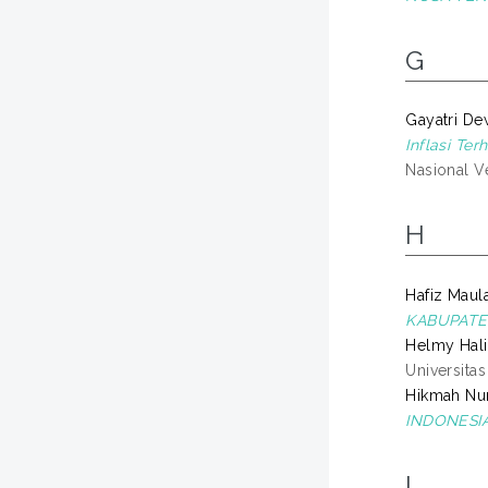
G
Gayatri Dew
Inflasi Te
Nasional Ve
H
Hafiz Maula
KABUPATE
Helmy Hali
Universita
Hikmah Nura
INDONESIA
I