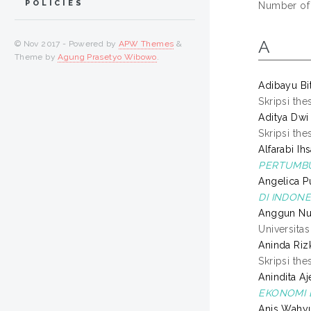
POLICIES
Number of
A
© Nov 2017 - Powered by
APW Themes
&
Theme by
Agung Prasetyo Wibowo
.
Adibayu Bit
Skripsi the
Aditya Dwi 
Skripsi the
Alfarabi Ih
PERTUMBU
Angelica Pu
DI INDONE
Anggun Nurj
Universita
Aninda Rizk
Skripsi the
Anindita Aj
EKONOMI D
Anis Wahyu 