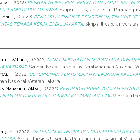
ita, .
(2022)
PENGARUH IPM, PMA, PMDN, DAN TOTAL BELAN
PROVINSI DI PULAU JAWA.
Skripsi thesis, Universitas Pembangun
unnisa, .
(2022)
PENGARUH TINGKAT PENDIDIKAN, TINGKAT KE
ITAS TENAGA KERJA DI DKI JAKARTA.
Skripsi thesis, Universit
rani Wiharja, .
(2022)
MINAT WISATAWAN NUSANTARA DAN PEN
JAWA BARAT.
Skripsi thesis, Universitas Pembangunan Nasional Ve
wati, .
(2022)
DETERMINAN PERTUMBUHAN EKONOMI KABUPATE
n Nasional Veteran Jakarta.
s Mahasinul Akbar, .
(2022)
PENGARUH PDRB, JUMLAH PENDUD
AN PAJAK DAERAH DI PROVINSI KALIMANTAN TIMUR.
Skripsi th
ingsih, .
(2022)
DETERMINAN ANGKA PARTISIPASI SEKOLAH (APS)
GGARA.
Skripsi thesis, Universitas Pembangunan Nasional Veteran 