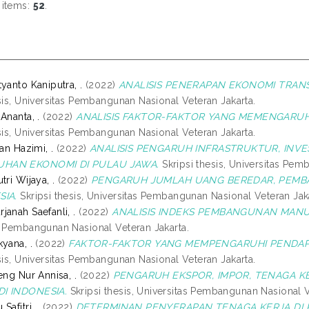
 items:
52
.
yanto Kaniputra, .
(2022)
ANALISIS PENERAPAN EKONOMI TRANS
sis, Universitas Pembangunan Nasional Veteran Jakarta.
Ananta, .
(2022)
ANALISIS FAKTOR-FAKTOR YANG MEMENGARUHI 
sis, Universitas Pembangunan Nasional Veteran Jakarta.
san Hazimi, .
(2022)
ANALISIS PENGARUH INFRASTRUKTUR, INVE
HAN EKONOMI DI PULAU JAWA.
Skripsi thesis, Universitas Pem
tri Wijaya, .
(2022)
PENGARUH JUMLAH UANG BEREDAR, PEMBAY
SIA.
Skripsi thesis, Universitas Pembangunan Nasional Veteran Jaka
anah Saefanli, .
(2022)
ANALISIS INDEKS PEMBANGUNAN MANUS
s Pembangunan Nasional Veteran Jakarta.
yana, .
(2022)
FAKTOR-FAKTOR YANG MEMPENGARUHI PENDAPAT
sis, Universitas Pembangunan Nasional Veteran Jakarta.
eng Nur Annisa, .
(2022)
PENGARUH EKSPOR, IMPOR, TENAGA K
I INDONESIA.
Skripsi thesis, Universitas Pembangunan Nasional V
Safitri, .
(2022)
DETERMINAN PENYERAPAN TENAGA KERJA DI P