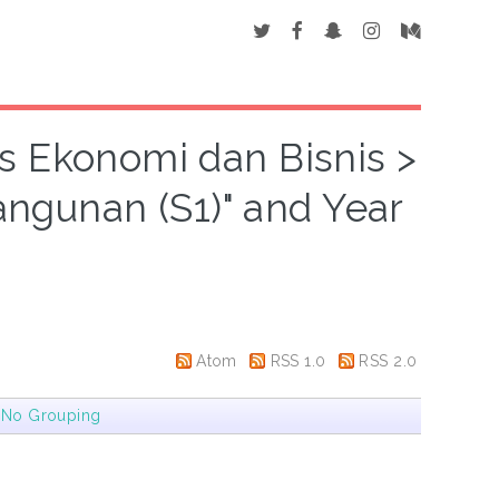
as Ekonomi dan Bisnis >
gunan (S1)" and Year
Atom
RSS 1.0
RSS 2.0
|
No Grouping