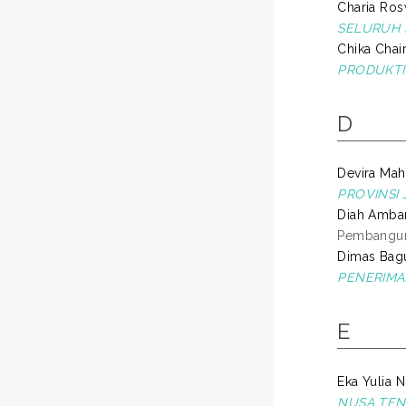
Charia Rosw
SELURUH 
Chika Chair
PRODUKTIV
D
Devira Maha
PROVINSI 
Diah Ambar
Pembanguna
Dimas Bagu
PENERIMA
E
Eka Yulia N
NUSA TEN