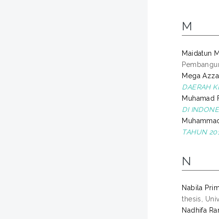
M
Maidatun Ma
Pembanguna
Mega Azzah
DAERAH K
Muhamad Fa
DI INDONE
Muhammad Z
TAHUN 2013
N
Nabila Pri
thesis, Un
Nadhifa Ra