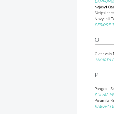
LAMPUNG
Najasyi Qau
Skripsi the
Novyanti T
PERIODE T
O
Oktarizain 
JAKARTA P
P
Pangesti Sek
PULAU JA
Paramita Ret
KABUPATE