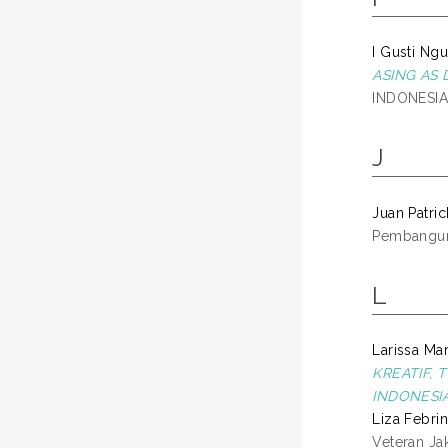
I Gusti Ng
ASING AS 
INDONESIA 
J
Juan Patrick
Pembanguna
L
Larissa Mar
KREATIF, 
INDONESIA
Liza Febrina
Veteran Jak