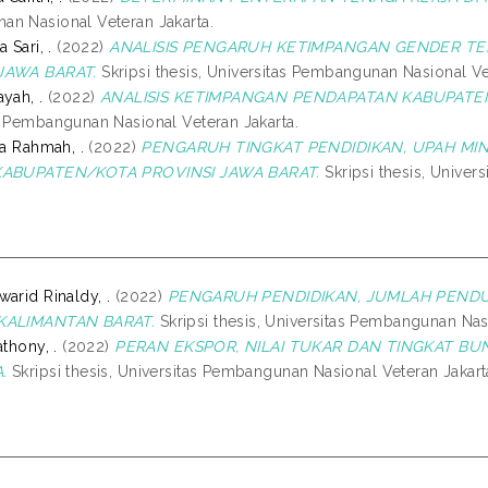
n Nasional Veteran Jakarta.
 Sari, .
(2022)
ANALISIS PENGARUH KETIMPANGAN GENDER TE
JAWA BARAT.
Skripsi thesis, Universitas Pembangunan Nasional Ve
yah, .
(2022)
ANALISIS KETIMPANGAN PENDAPATAN KABUPATEN
s Pembangunan Nasional Veteran Jakarta.
ta Rahmah, .
(2022)
PENGARUH TINGKAT PENDIDIKAN, UPAH MI
KABUPATEN/KOTA PROVINSI JAWA BARAT.
Skripsi thesis, Univer
arid Rinaldy, .
(2022)
PENGARUH PENDIDIKAN, JUMLAH PENDU
KALIMANTAN BARAT.
Skripsi thesis, Universitas Pembangunan Nasi
athony, .
(2022)
PERAN EKSPOR, NILAI TUKAR DAN TINGKAT B
.
Skripsi thesis, Universitas Pembangunan Nasional Veteran Jakart