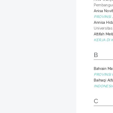
Pembanguna
Anisa Novita
PROVINSI 
Annisa Hida
Universita
Attifah Mei
KERJA DI 
B
Bahrain Maw
PROVINSI 
Baihaqi Alf
INDONESIA
C