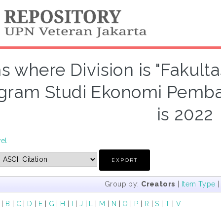
s where Division is "Fakult
gram Studi Ekonomi Pemban
is 2022
vel
Group by:
Creators
|
Item Type
|
B
|
C
|
D
|
E
|
G
|
H
|
I
|
J
|
L
|
M
|
N
|
O
|
P
|
R
|
S
|
T
|
V