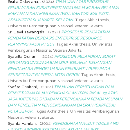
Sisilia Oktaviana, .
(2024)
TINJAUAN ATAS PROSEDUR
PEMBAYARAN SURAT PERTANGGUNGJAWABAN BELANJA
MAKANAN DAN MINUMAN PADA KANTOR WALIKOTA
ADMINISTRASI JAKARTA SELATAN.
Tugas Akhir thesis,
Universitas Pembangunan Nasional Veteran Jakarta.
Sri Dewi Tawangsih, .
(2024)
PROSEDUR PENCATATAN
PENDAPATAN BERBASIS ENTERPRISE RESOURCE
PLANNING PADA PT SDT.
Tugas Akhir thesis, Universitas
Pembangunan Nasional Veteran Jakarta.
Syabilla Qur'ani, .
(2024)
PROSEDUR PELAPORAN SURAT
PERTANGGUNGJAWABAN (SPJ)-BELANJA KEUANGAN
BENDAHARA PENGELUARAN PEMBANTU (BPP) PADA
SEKRETARIAT BAPPEDA KOTA DEPOK.
Tugas Akhir thesis,
Universitas Pembangunan Nasional Veteran Jakarta.
Syafira Chairani, .
(2024)
TINJAUAN PERHITUNGAN DAN
PENYETORAN PAJAK PENGHASILAN (PPh) PASAL 23 ATAS
JASA KATERING DI BADAN PERENCANAAN PEMBANGUNAN
DAN PENELITIAN PENGEMBANGAN DAERAH (BAPPEDA)
KOTA DEPOK.
Tugas Akhir thesis, Universitas Pembangunan
Nasional Veteran Jakarta.
Syarifa Hanifah, .
(2024)
PENGGUNAAN AUDIT TOOLS AND
LINKED ARCHIVE SYSTEM (ATLAS) DALAM RISK