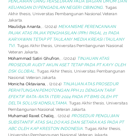
PENCAIRAN UANG PERSEDIAAN PADA BAGIAN UMUM DAN
KEUANGAN DI PENGADILAN NEGERI CIBINONG.
Tugas
Akhir thesis, Universitas Pembangunan Nasional Veteran
Jakarta.
Maulidya Ananta, .
(2024)
MEKANISME PERENCANAAN
PAJAK ATAS PAJAK PENGHASILAN (PPh) PASAL 21 PADA
KARYAWAN TETAP PT TAULANY MEDIA KREASI (TAULANY
TV).
Tugas Akhir thesis, Universitas Pembangunan Nasional
Veteran Jakarta.
Mohammad Satiri Ghufron, .
(2024)
TINJAUAN ATAS
PROSEDUR AUDIT AKUN ASET TETAP PADA PT KAYY OLEH
DSK GLOBAL.
Tugas Akhir thesis, Universitas Pembangunan
Nasional Veteran Jakarta.
Monicha Oktaviana, .
(2024)
TINJAUAN ATAS PROSEDUR
PERHITUNGAN PEMOTONGAN PPH 21 DENGAN TARIF
EFEKTIF RATA-RATA (TER) 2024 PADA PT BMS OLEH PT
DELTA SOLUSI KONSULTAMA.
Tugas Akhir thesis, Universitas
Pembangunan Nasional Veteran Jakarta.
Muhamad Raxel Chaliq, .
(2024)
PROSEDUR PENGUJIAN
SUBSTANTIF ATAS SALDO KAS DAN SETARA KAS PADA PT
ABC OLEH KAP KRESTON INDONESIA.
Tugas Akhir thesis,
Universitas Pembangunan Nasional Veteran Jakarta.