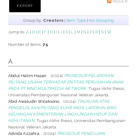
RSS 2.0
Group by:
Creators
|
Item Type
|
No Grouping
Jump to:
A
|
D
|
E
|
F
|
H
|
I
|
J
|
K
|
L
|
M
|
N
|
P
|
R
|
S
|
W
Number of items:
75
.
A
Abdul Halim Hasan, .
(2024)
PROSEDUR PELAPORAN
PIUTANG USAHA TERHADAP ENTITAS PERUSAHAN ANAK
PADA PT MNC MULTIMEDIA NETWORK.
Tugas Akhir thesis,
Universitas Pembangunan Nasional Veteran Jakarta.
Abid Awaludin Wicaksono, .
(2024)
TINJAUAN ATAS
PENGELOLAAN PIUTANG KUHR PADA LAPORAN BIRO
KEUANGAN KEMENTERIAN LINGKUNGAN HIDUP DAN
KEHUTANAN.
Tugas Akhir thesis, Universitas Pembangunan
Nasional Veteran Jakarta.
Adinda Azzahra, .
(2024)
PROSEDUR PENGUJIAN