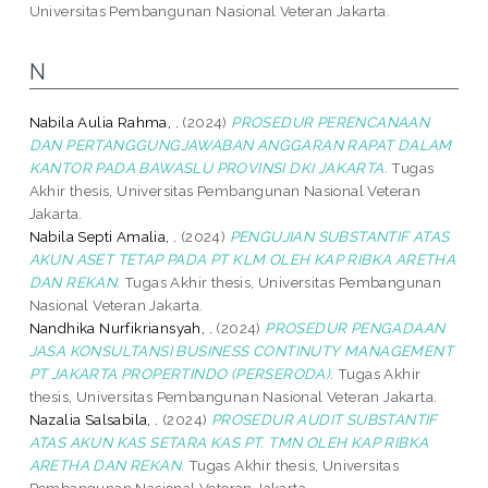
Universitas Pembangunan Nasional Veteran Jakarta.
N
Nabila Aulia Rahma, .
(2024)
PROSEDUR PERENCANAAN
DAN PERTANGGUNGJAWABAN ANGGARAN RAPAT DALAM
KANTOR PADA BAWASLU PROVINSI DKI JAKARTA.
Tugas
Akhir thesis, Universitas Pembangunan Nasional Veteran
Jakarta.
Nabila Septi Amalia, .
(2024)
PENGUJIAN SUBSTANTIF ATAS
AKUN ASET TETAP PADA PT KLM OLEH KAP RIBKA ARETHA
DAN REKAN.
Tugas Akhir thesis, Universitas Pembangunan
Nasional Veteran Jakarta.
Nandhika Nurfikriansyah, .
(2024)
PROSEDUR PENGADAAN
JASA KONSULTANSI BUSINESS CONTINUTY MANAGEMENT
PT JAKARTA PROPERTINDO (PERSERODA).
Tugas Akhir
thesis, Universitas Pembangunan Nasional Veteran Jakarta.
Nazalia Salsabila, .
(2024)
PROSEDUR AUDIT SUBSTANTIF
ATAS AKUN KAS SETARA KAS PT. TMN OLEH KAP RIBKA
ARETHA DAN REKAN.
Tugas Akhir thesis, Universitas
Pembangunan Nasional Veteran Jakarta.