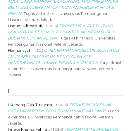
AUDIT DANA KAMPANYE CALON DPD PROVINSI BANGKA
BELITUNG OLEH KANTOR AKUNTAN PUBLIK PANATA &
REKAN.
Tugas Akhir thesis, Universitas Pembangunan
Nasional Veteran Jakarta.
Hanum Iklimastuti, .
(2024)
PROSEDUR AUDIT PIUTANG
USAHA PADA PT KLM OLEH KANTOR AKUNTAN PUBLIK
BUDIANDRU DAN REKAN.
Tugas Akhir thesis, Universitas
Pembangunan Nasional Veteran Jakarta.
Henriansyah, .
(2024)
PENERAPAN PROSEDUR AUDIT ATAS
AKUN ASET TETAP PADA PT XYZ OLEH KAP
HENDRAWINATA, HANNY, ERWIN & SUMARGO.
Karya Ilmiah
Akhir thesis, Universitas Pembangunan Nasional Veteran
Jakarta.
I
I Komang Oka Tirtayasa, .
(2024)
PERHITUNGAN PAJAK
KARYAWAN PPH 21 PADA RUMAH SAKIT ARI CANTI.
Tugas
Akhir thesis, Universitas Pembangunan Nasional Veteran
Jakarta.
Inneke Khansa Fahira, .
(2024)
TINJAUAN ATAS PROSEDUR