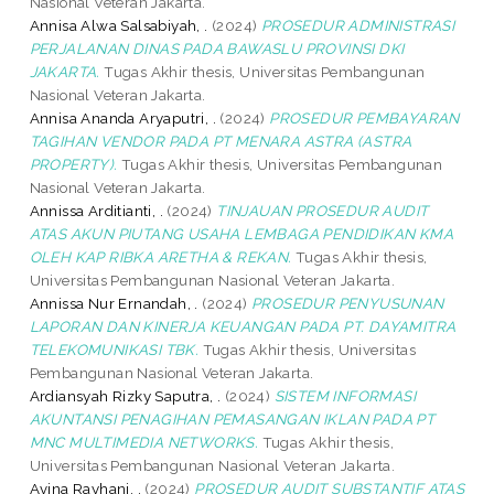
Nasional Veteran Jakarta.
Annisa Alwa Salsabiyah, .
(2024)
PROSEDUR ADMINISTRASI
PERJALANAN DINAS PADA BAWASLU PROVINSI DKI
JAKARTA.
Tugas Akhir thesis, Universitas Pembangunan
Nasional Veteran Jakarta.
Annisa Ananda Aryaputri, .
(2024)
PROSEDUR PEMBAYARAN
TAGIHAN VENDOR PADA PT MENARA ASTRA (ASTRA
PROPERTY).
Tugas Akhir thesis, Universitas Pembangunan
Nasional Veteran Jakarta.
Annissa Arditianti, .
(2024)
TINJAUAN PROSEDUR AUDIT
ATAS AKUN PIUTANG USAHA LEMBAGA PENDIDIKAN KMA
OLEH KAP RIBKA ARETHA & REKAN.
Tugas Akhir thesis,
Universitas Pembangunan Nasional Veteran Jakarta.
Annissa Nur Ernandah, .
(2024)
PROSEDUR PENYUSUNAN
LAPORAN DAN KINERJA KEUANGAN PADA PT. DAYAMITRA
TELEKOMUNIKASI TBK.
Tugas Akhir thesis, Universitas
Pembangunan Nasional Veteran Jakarta.
Ardiansyah Rizky Saputra, .
(2024)
SISTEM INFORMASI
AKUNTANSI PENAGIHAN PEMASANGAN IKLAN PADA PT
MNC MULTIMEDIA NETWORKS.
Tugas Akhir thesis,
Universitas Pembangunan Nasional Veteran Jakarta.
Avina Rayhani, .
(2024)
PROSEDUR AUDIT SUBSTANTIF ATAS