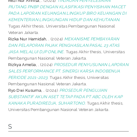
Rezi Nur Annisa, .
(2024)
TINJAUAN PENYELESAIAN
PIUTANG PNBP DENGAN KLASIFIKASI PENYISIHAN MACET
PADA LAPORAN KEUANGAN LINGKUP BIRO KEUANGAN DI
KEMENTERIAN LINGKUNGAN HIDUP DAN KEHUTANAN.
Tugas Akhir thesis, Universitas Pembangunan Nasional
Veteran Jakarta.
Rizka Nur Hamidah, .
(2024)
MEKANISME PEMBAYARAN
DAN PELAPORAN PAJAK PENGHASILAN PASAL 23 ATAS
JASA MELALUI DJP ONLINE.
Tugas Akhir thesis, Universitas
Pembangunan Nasional Veteran Jakarta.
Rizkya Amelia, .
(2024)
PROSEDUR PENYUSUNAN LAPORAN
SALES PERFORMANCE PT. SINERGI KARSA INDOBENUA
PERIODE 2021-2023.
Tugas Akhir thesis, Universitas
Pembangunan Nasional Veteran Jakarta.
Ryo Dwi Kusuma, .
(2024)
PROSEDUR PENGUJIAN
SUBSTANTIF AKUN ASET TETAP PADA PT ABC OLEH KAP
KANAKA PURADIREDJA, SUHARTONO.
Tugas Akhir thesis,
Universitas Pembangunan Nasional Veteran Jakarta.
S