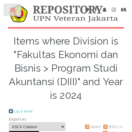
Items where Division is
"Fakultas Ekonomi dan
Bisnis > Program Studi
Akuntansi (DIII)" and Year
is 2024
Up a level
Export as
Atom
RSS 1.0