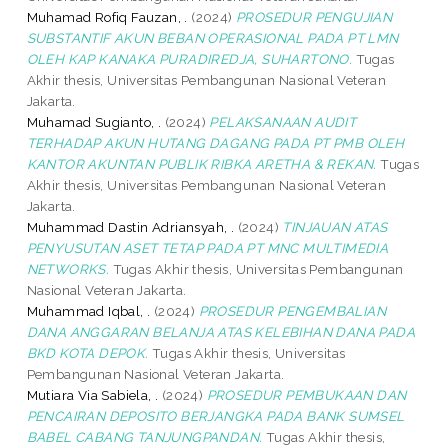
Muhamad Rofiq Fauzan, .
(2024)
PROSEDUR PENGUJIAN
SUBSTANTIF AKUN BEBAN OPERASIONAL PADA PT LMN
OLEH KAP KANAKA PURADIREDJA, SUHARTONO.
Tugas
Akhir thesis, Universitas Pembangunan Nasional Veteran
Jakarta.
Muhamad Sugianto, .
(2024)
PELAKSANAAN AUDIT
TERHADAP AKUN HUTANG DAGANG PADA PT PMB OLEH
KANTOR AKUNTAN PUBLIK RIBKA ARETHA & REKAN.
Tugas
Akhir thesis, Universitas Pembangunan Nasional Veteran
Jakarta.
Muhammad Dastin Adriansyah, .
(2024)
TINJAUAN ATAS
PENYUSUTAN ASET TETAP PADA PT MNC MULTIMEDIA
NETWORKS.
Tugas Akhir thesis, Universitas Pembangunan
Nasional Veteran Jakarta.
Muhammad Iqbal, .
(2024)
PROSEDUR PENGEMBALIAN
DANA ANGGARAN BELANJA ATAS KELEBIHAN DANA PADA
BKD KOTA DEPOK.
Tugas Akhir thesis, Universitas
Pembangunan Nasional Veteran Jakarta.
Mutiara Via Sabiela, .
(2024)
PROSEDUR PEMBUKAAN DAN
PENCAIRAN DEPOSITO BERJANGKA PADA BANK SUMSEL
BABEL CABANG TANJUNGPANDAN.
Tugas Akhir thesis,