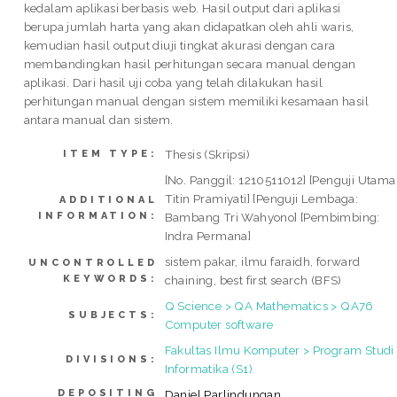
kedalam aplikasi berbasis web. Hasil output dari aplikasi
berupa jumlah harta yang akan didapatkan oleh ahli waris,
kemudian hasil output diuji tingkat akurasi dengan cara
membandingkan hasil perhitungan secara manual dengan
aplikasi. Dari hasil uji coba yang telah dilakukan hasil
perhitungan manual dengan sistem memiliki kesamaan hasil
antara manual dan sistem.
Thesis (Skripsi)
ITEM TYPE:
[No. Panggil: 1210511012] [Penguji Utama
Titin Pramiyati] [Penguji Lembaga:
ADDITIONAL
INFORMATION:
Bambang Tri Wahyono] [Pembimbing:
Indra Permana]
sistem pakar, ilmu faraidh, forward
UNCONTROLLED
KEYWORDS:
chaining, best first search (BFS)
Q Science > QA Mathematics > QA76
SUBJECTS:
Computer software
Fakultas Ilmu Komputer > Program Studi
DIVISIONS:
Informatika (S1)
DEPOSITING
Daniel Parlindungan