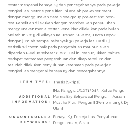
poster mengenai bahaya K3 dan pencegahannya pada pekerja
bengkel las. Metode penelitian ini adalah pra-experiment
dengan menggunakan desain one group pre-test and post-
test. Penelitian dilakukan dengan memberikan penyuluhan
menggunakan media poster. Penelitian dilakukan pada bulan
Mei tahun 2019 di wilayah Kelurahan Sukamaju Kota Depok
dengan jumlah sampel sebanyak 30 pekerja las. Hasil uji
statistik wilcoxon baik pada pengetahuan maupun sikap
diperoleh P-value sebesar 0,001. Hal ini menunjukkan bahwa
terdapat perbedaan pengetahuan dan sikap sebelum dan
sesudah dilakukan penyuluhan kesehatan pada pekerja di
bengkel las mengenai bahaya K3 dan pencegahannya.
Thesis (Skripsi)
ITEM TYPE:
[No. Panggil: 1510713043] [Ketua Penguji:
Marina Ery Setiyawati] [Penguji I: Azizah
ADDITIONAL
INFORMATION:
Musliha Fitri] [Penguji II (Pembimbing): 
Utari]
Bahaya K3, Pekerja Las, Penyuluhan,
UNCONTROLLED
KEYWORDS:
Pengetahuan, Sikap