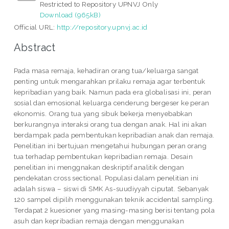
Restricted to Repository UPNVJ Only
Download (965kB)
Official URL:
http://repository.upnvj.ac.id
Abstract
Pada masa remaja, kehadiran orang tua/keluarga sangat
penting untuk mengarahkan prilaku remaja agar terbentuk
kepribadian yang baik. Namun pada era globalisasi ini, peran
sosial dan emosional keluarga cenderung bergeser ke peran
ekonomis. Orang tua yang sibuk bekerja menyebabkan
berkurangnya interaksi orang tua dengan anak. Hal ini akan
berdampak pada pembentukan kepribadian anak dan remaja.
Penelitian ini bertujuan mengetahui hubungan peran orang
tua terhadap pembentukan kepribadian remaja. Desain
penelitian ini menggnakan deskriptif analitik dengan
pendekatan cross sectional. Populasi dalam penelitian ini
adalah siswa – siswi di SMK As-suudiyyah ciputat. Sebanyak
120 sampel dipilih menggunakan teknik accidental sampling.
Terdapat 2 kuesioner yang masing-masing berisi tentang pola
asuh dan kepribadian remaja dengan menggunakan