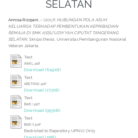
SELATAN
Annisa Rizqiani, -
(2017)
HUBUNGAN POLA ASUH
KELUARGA TERHADAP PEMBENTUKAN KEPRIBADIAN
REMAJA DI SMK ASSU’UDIYYAH CIPUTAT TANGERANG
SELATAN.
Skripsi thesis, Universitas Pembangunan Nasional
Veteran Jakarta.
Text
AWAL.pdf
Download (849kB)
Text
ABSTRAK.pdf
Download (273kB)
Text
BAB I.pdf
Download (995kB)
Text
BAB II.pdf
Restricted to Repository UPNVJ Only
Download (1MB)