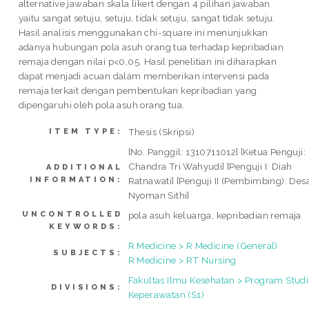
alternative jawaban skala likert dengan 4 pilihan jawaban
yaitu sangat setuju, setuju, tidak setuju, sangat tidak setuju.
Hasil analisis menggunakan chi-square ini menunjukkan
adanya hubungan pola asuh orang tua terhadap kepribadian
remaja dengan nilai p<0,05. Hasil penelitian ini diharapkan
dapat menjadi acuan dalam memberikan intervensi pada
remaja terkait dengan pembentukan kepribadian yang
dipengaruhi oleh pola asuh orang tua.
Thesis (Skripsi)
ITEM TYPE:
[No. Panggil: 1310711012] [Ketua Penguji:
Chandra Tri Wahyudi] [Penguji I: Diah
ADDITIONAL
INFORMATION:
Ratnawati] [Penguji II (Pembimbing): Des
Nyoman Sithi]
UNCONTROLLED
pola asuh keluarga, kepribadian remaja
KEYWORDS:
R Medicine > R Medicine (General)
SUBJECTS:
R Medicine > RT Nursing
Fakultas Ilmu Kesehatan > Program Studi
DIVISIONS:
Keperawatan (S1)